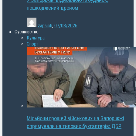
У Запоріжжі відновлюють будинок,
пошкоджений дроном
zapsich
,
07/08/2026
Суспільство
Культура
Спорт
Мільйони грошей військових на Запоріжжі
спрямували на тилових бухгалтерів: ДБР