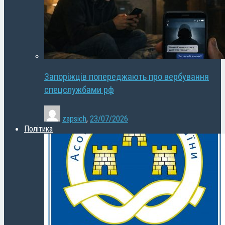
Запоріжців попереджають про вербування
спецслужбами рф
zapsich
,
23/07/2026
Політика