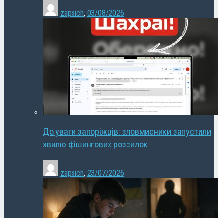
zapsich
,
03/08/2026
До уваги запоріжців: зловмисники запустили
хвилю фішингових розсилок
zapsich
,
23/07/2026