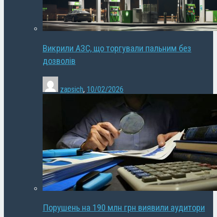
Викрили АЗС, що торгували пальним без
дозволів
zapsich
,
10/02/2026
Порушень на 190 млн грн виявили аудитори