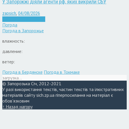
У Запоріжжі діяли агенти рф, яких викрили СБУ
zapsich
,
04/08/2026
Війна
Запоріжжя
Новини
Погода
Погода в
Запорожье
влажность:
давление:
ветер:
Погода в Бердянске
Погода в Токмаке
загрузка...
© Запорозька Січ, 2012-2021
У разі використання текстів, частин текстів та ілюстративних
матеріалів сайту sich.zp.ua гіперпосилання на матеріал є
обов'язковим
↑ Назад нагору