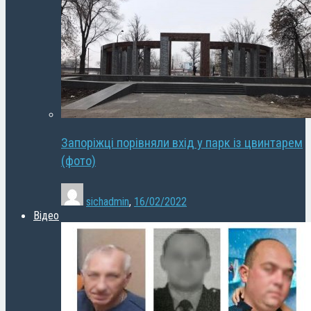
Запоріжці порівняли вхід у парк із цвинтарем
(фото)
sichadmin
,
16/02/2022
Відео