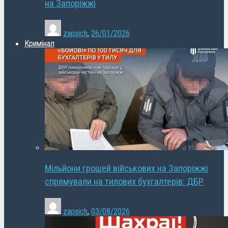
на Запоріжжі
zapsich
,
26/01/2026
Кримінал
Мільйони грошей військових на Запоріжжі
спрямували на тилових бухгалтерів: ДБР
zapsich
,
03/08/2026