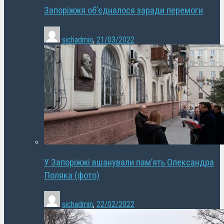
Запоріжжя об’єдналося заради перемоги
sichadmin
,
21/03/2022
У Запоріжжі вшанували пам’ять Олександра
Поляка (фото)
sichadmin
,
22/02/2022