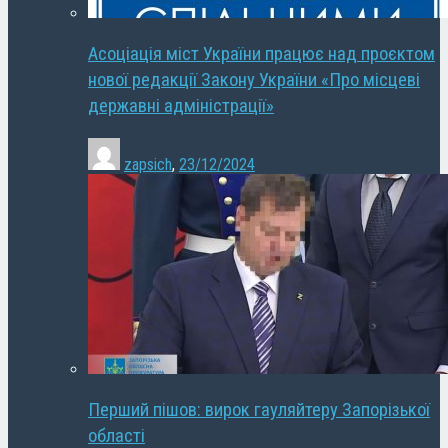
Асоціація міст України працює над проєктом
нової редакції Закону України «Про місцеві
державні адміністрації»
zapsich
,
23/12/2024
Перший пішов: вирок гауляйтеру Запорізької
області