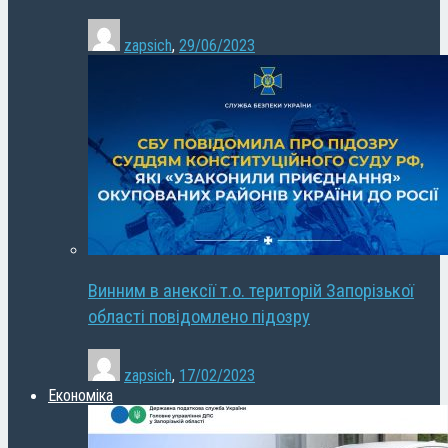
zapsich
,
29/06/2023
Винним в анексії т.о. територій Запорізької
області повідомлено підозру
zapsich
,
17/02/2023
Економіка