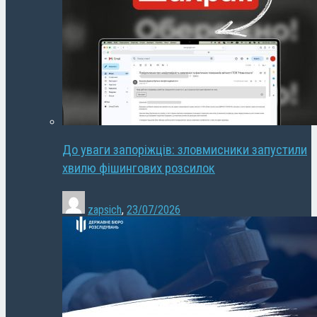
До уваги запоріжців: зловмисники запустили
хвилю фішингових розсилок
zapsich
,
23/07/2026