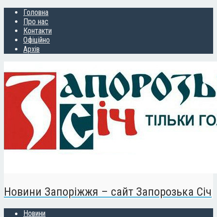
Головна
Про нас
Контакти
Офіційно
Архів
Новини Запоріжжя – сайт Запорозька Січ
Новини