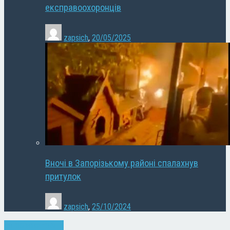
експравоохоронців
zapsich
,
20/05/2025
Вночі в Запорізькому районі спалахнув
притулок
zapsich
,
25/10/2024
Запоріжжя
Новини