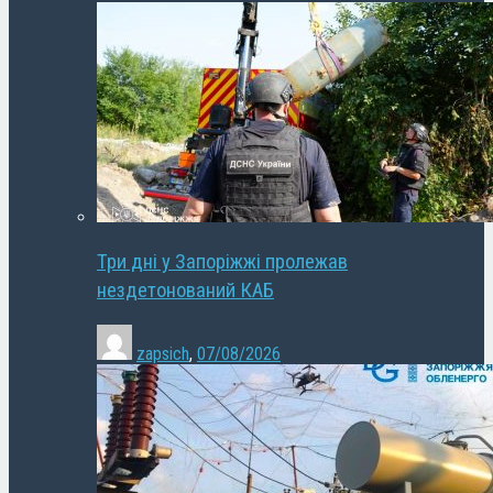
Три дні у Запоріжжі пролежав
нездетонований КАБ
zapsich
,
07/08/2026