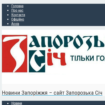
Головна
Про нас
Контакти
Офіційно
Архів
Новини Запоріжжя – сайт Запорозька Січ
Новини