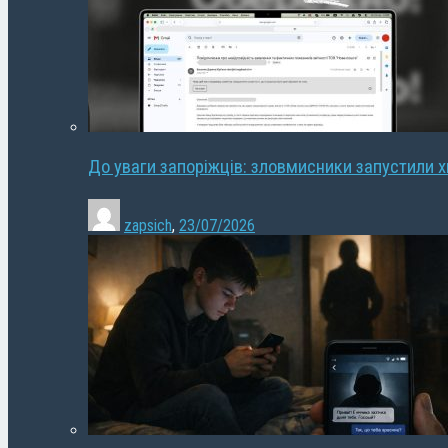
До уваги запоріжців: зловмисники запустили 
zapsich
,
23/07/2026