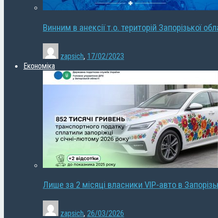
Винним в анексії т.о. територій Запорізької об
zapsich
,
17/02/2023
Економіка
Лише за 2 місяці власники VIP-авто в Запорізь
zapsich
,
26/03/2026