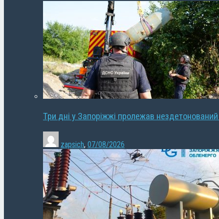
Три дні у Запоріжжі пролежав нездетонований
zapsich
,
07/08/2026