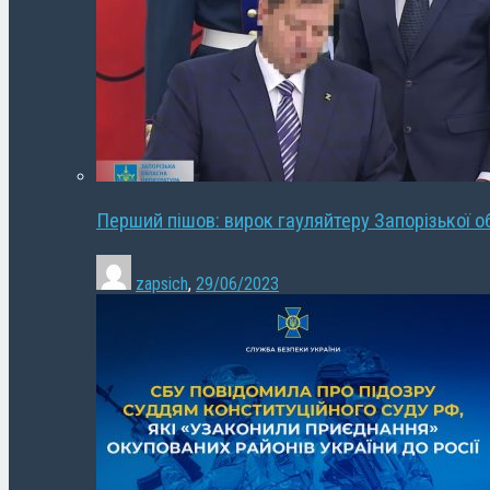
Перший пішов: вирок гауляйтеру Запорізької о
zapsich
,
29/06/2023