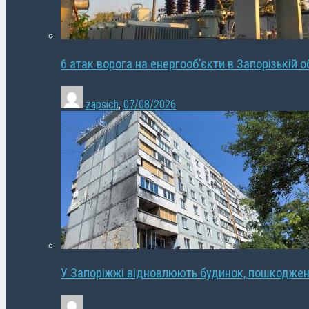
6 атак ворога на енергооб’єкти в Запорізькій о
zapsich
,
07/08/2026
У Запоріжжі відновлюють будинок, пошкодже