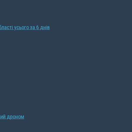
бласті усього за 6 днів
ний дроном