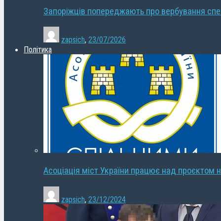
Запоріжців попереджають про вербування сп
zapsich
,
23/07/2026
Політика
Асоціація міст України працює над проєктом н
zapsich
,
23/12/2024