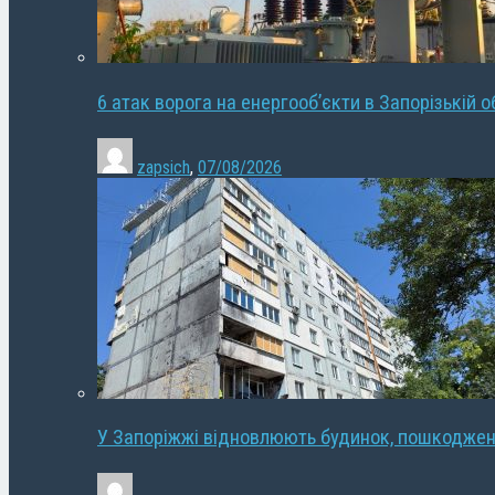
6 атак ворога на енергооб’єкти в Запорізькій о
zapsich
,
07/08/2026
У Запоріжжі відновлюють будинок, пошкодже