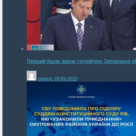
Перший пішов: вирок гауляйтеру Запорізької о
zapsich
,
29/06/2023