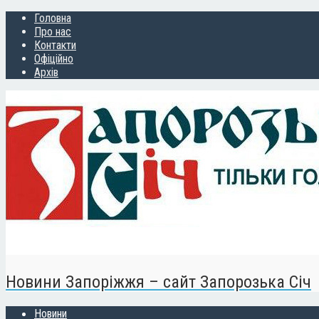
Головна
Про нас
Контакти
Офіційно
Архів
Новини Запоріжжя – сайт Запорозька Січ
Новини