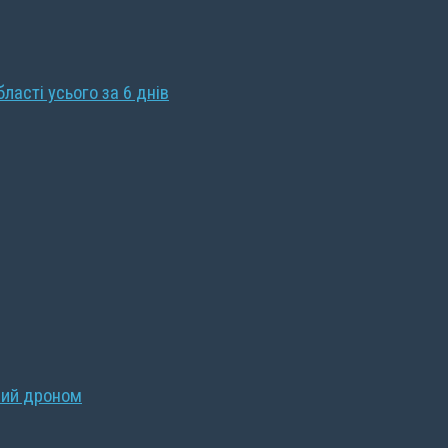
бласті усього за 6 днів
ний дроном