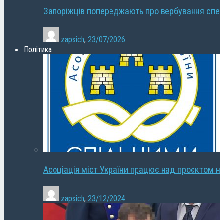
Запоріжців попереджають про вербування сп
zapsich
,
23/07/2026
Політика
Асоціація міст України працює над проєктом н
zapsich
,
23/12/2024