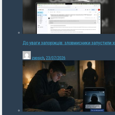
До уваги запоріжців: зловмисники запустили 
zapsich
,
23/07/2026