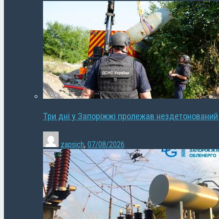
Три дні у Запоріжжі пролежав нездетонований
zapsich
,
07/08/2026