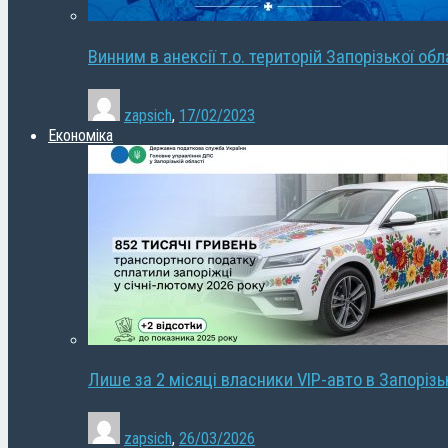
Винним в анексії т.о. територій Запорізької об
zapsich
,
17/02/2023
Економіка
Лише за 2 місяці власники VIP-авто в Запорізь
zapsich
,
26/03/2026