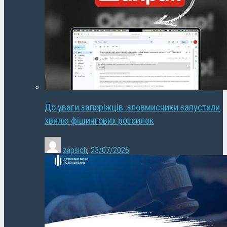
До уваги запоріжців: зловмисники запустили
хвилю фішингових розсилок
zapsich
,
23/07/2026