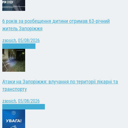
6 років за розбещення дитини отримав 63-річний
житель Запоріжжя
zapsich
,
05/08/2026
Запоріжжя
Новини
Атаки на Запоріжжя: влучання по території лікарні та
транспорту
zapsich
,
05/08/2026
Війна
Запоріжжя
Новини