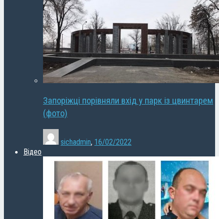
Запоріжці порівняли вхід у парк із цвинтарем
(фото)
sichadmin
,
16/02/2022
Відео