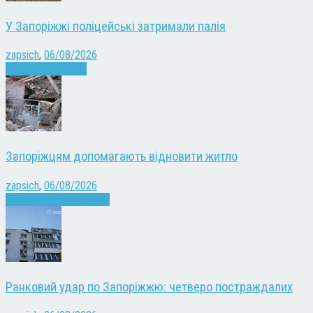
У Запоріжжі поліцейські затримали палія
zapsich
,
06/08/2026
Запоріжжя
Новини
Запоріжцям допомагають відновити житло
zapsich
,
06/08/2026
Війна
Запоріжжя
Новини
Ранковий удар по Запоріжжю: четверо постраждалих