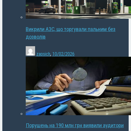
Викрили АЗС, що торгували пальним без
дозволів
zapsich
,
10/02/2026
Порушень на 190 млн грн виявили аудитори