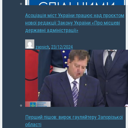
Асоціація міст України працює над проєктом
нової редакції Закону України «Про місцеві
державні адміністрації»
zapsich
,
23/12/2024
Перший пішов: вирок гауляйтеру Запорізької
області