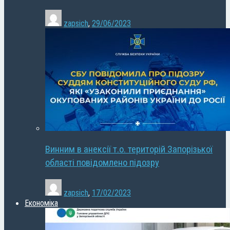
zapsich
,
29/06/2023
Винним в анексії т.о. територій Запорізької
області повідомлено підозру
zapsich
,
17/02/2023
Економіка