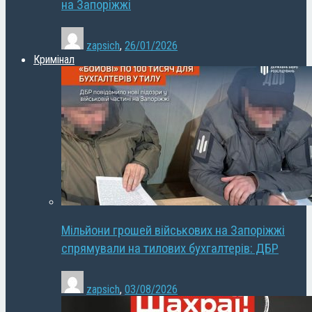
на Запоріжжі
zapsich
,
26/01/2026
Кримінал
Мільйони грошей військових на Запоріжжі
спрямували на тилових бухгалтерів: ДБР
zapsich
,
03/08/2026