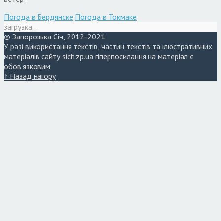
Погода в Бердянске
Погода в Токмаке
загрузка...
© Запорозька Січ, 2012-2021
У разі використання текстів, частин текстів та ілюстративних
матеріалів сайту sich.zp.ua гіперпосилання на матеріал є
обов'язковим
↑ Назад нагору