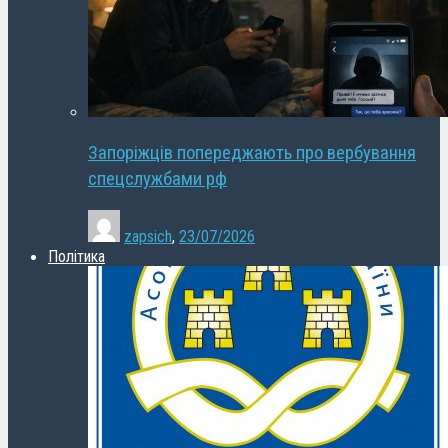
Запоріжців попереджають про вербування
спецслужбами рф
zapsich
,
23/07/2026
Політика