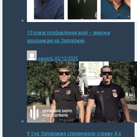
15 років позбавлення волі – вироки
зрадникам на Запоріжжі
zapsich
,
05/12/2025
У суд Запоріжжя спрямували справу 4-х