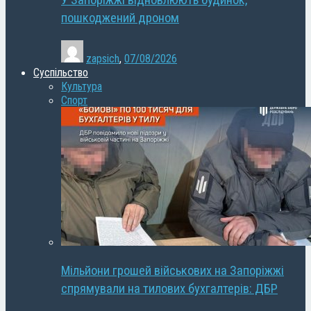
У Запоріжжі відновлюють будинок,
пошкоджений дроном
zapsich
,
07/08/2026
Суспільство
Культура
Спорт
Мільйони грошей військових на Запоріжжі
спрямували на тилових бухгалтерів: ДБР