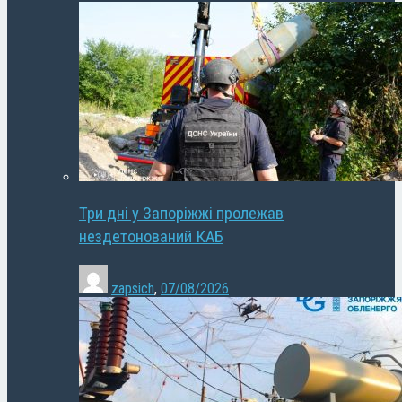
Три дні у Запоріжжі пролежав
нездетонований КАБ
zapsich
,
07/08/2026