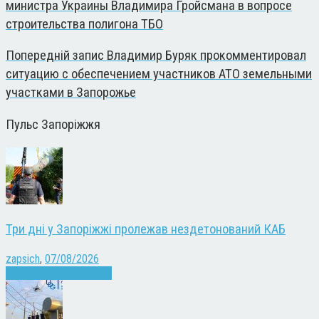
министра Украины Владимира Гройсмана в вопросе
строительства полигона ТБО
Попередній запис
Владимир Буряк прокомментировал
ситуацию с обеспечением участников АТО земельными
участками в Запорожье
Пульс Запоріжжя
Три дні у Запоріжжі пролежав нездетонований КАБ
zapsich
,
07/08/2026
Війна
Запоріжжя
Новини