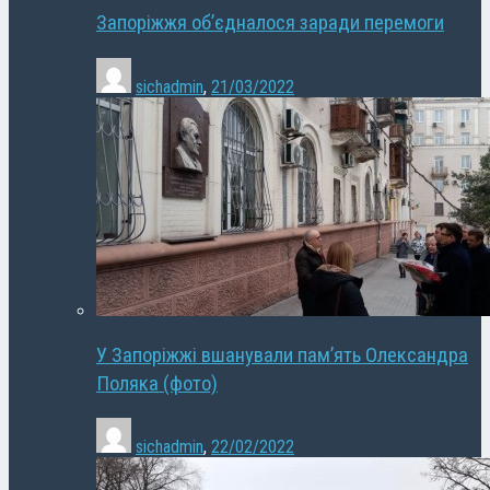
Запоріжжя об’єдналося заради перемоги
sichadmin
,
21/03/2022
У Запоріжжі вшанували пам’ять Олександра
Поляка (фото)
sichadmin
,
22/02/2022