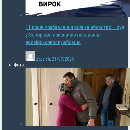
11 років позбавлення волі за вбивство – суд
у Запоріжжі призначив покарання
ексвійськовослужбовцю
zapsich
,
21/07/2026
Фото