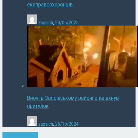
експравоохоронців
zapsich
,
20/05/2025
Вночі в Запорізькому районі спалахнув
притулок
zapsich
,
25/10/2024
Запоріжжя
Новини