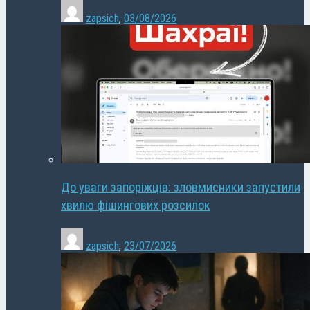
zapsich
,
03/08/2026
До уваги запоріжців: зловмисники запустили
хвилю фішингових розсилок
zapsich
,
23/07/2026