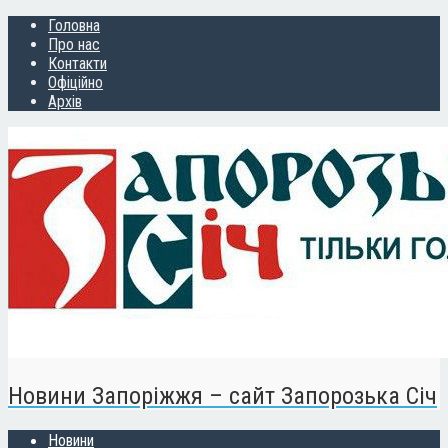
Головна
Про нас
Контакти
Офіційно
Архів
Новини Запоріжжя – сайт Запорозька Січ
Новини