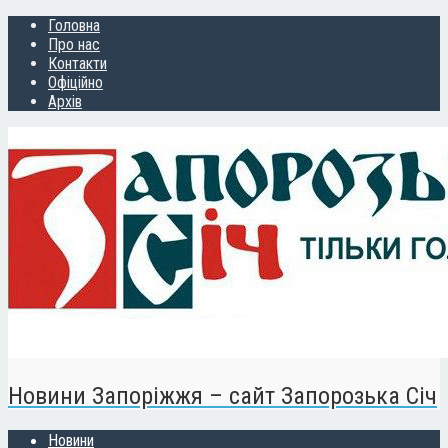
Головна
Про нас
Контакти
Офіційно
Архів
Новини Запоріжжя – сайт Запорозька Січ
Новини