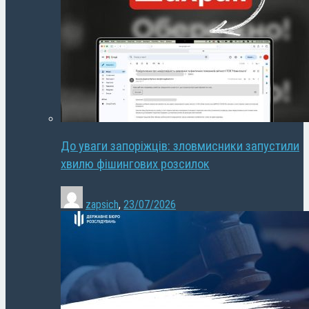
До уваги запоріжців: зловмисники запустили
хвилю фішингових розсилок
zapsich
,
23/07/2026