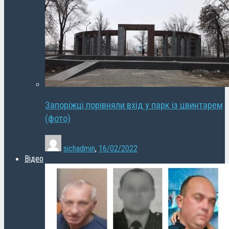
Запоріжці порівняли вхід у парк із цвинтарем
(фото)
sichadmin
,
16/02/2022
Відео