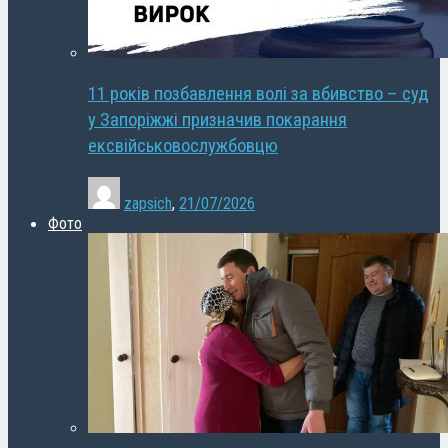
11 років позбавлення волі за вбивство – суд
у Запоріжжі призначив покарання
ексвійськовослужбовцю
zapsich
,
21/07/2026
Фото