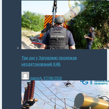
Три дні у Запоріжжі пролежав
нездетонований КАБ
zapsich
,
07/08/2026