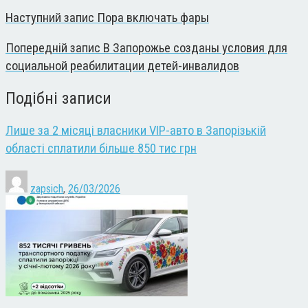
Наступний запис
Пора включать фары
Попередній запис
В Запорожье созданы условия для
социальной реабилитации детей-инвалидов
Подібні записи
Лише за 2 місяці власники VIP-авто в Запорізькій
області сплатили більше 850 тис грн
zapsich
,
26/03/2026