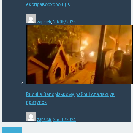
експравоохоронців
zapsich
,
20/05/2025
Вночі в Запорізькому районі спалахнув
притулок
zapsich
,
25/10/2024
Економіка