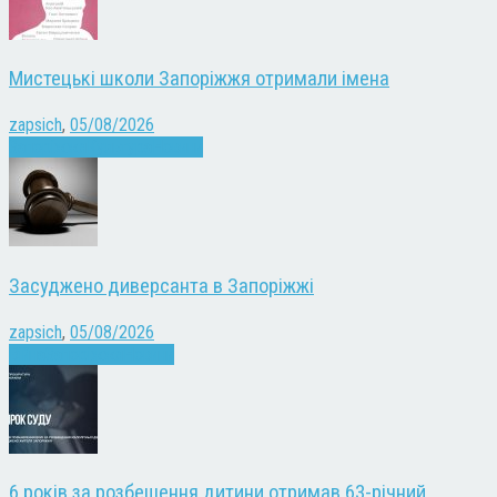
Мистецькі школи Запоріжжя отримали імена
zapsich
,
05/08/2026
Запоріжжя
Культура
Новини
Засуджено диверсанта в Запоріжжі
zapsich
,
05/08/2026
Війна
Запоріжжя
Новини
6 років за розбещення дитини отримав 63-річний