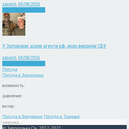
zapsich
,
04/08/2026
Війна
Запоріжжя
Новини
У Запоріжжі діяли агенти рф, яких викрили СБУ
zapsich
,
04/08/2026
Війна
Запоріжжя
Новини
Погода
Погода в
Запорожье
влажность:
давление:
ветер:
Погода в Бердянске
Погода в Токмаке
загрузка...
© Запорозька Січ, 2012-2021