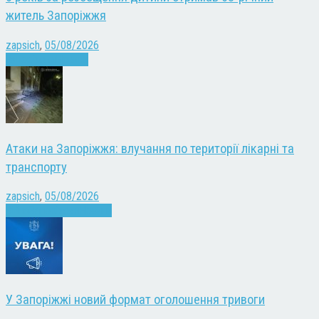
житель Запоріжжя
zapsich
,
05/08/2026
Запоріжжя
Новини
Атаки на Запоріжжя: влучання по території лікарні та
транспорту
zapsich
,
05/08/2026
Війна
Запоріжжя
Новини
У Запоріжжі новий формат оголошення тривоги