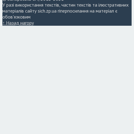
У разі використання текстів, частин текстів та ілюстративних
матеріалів сайту sich.zp.ua гіперпосилання на матеріал є
обов'язковим
↑ Назад нагору