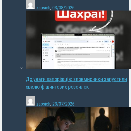
zapsich
,
03/08/2026
До уваги запоріжців: зловмисники запустили
хвилю фішингових розсилок
zapsich
,
23/07/2026