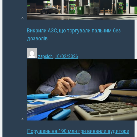
Викрили АЗС, що торгували пальним без
дозволів
zapsich
,
10/02/2026
Порушень на 190 млн грн виявили аудитори