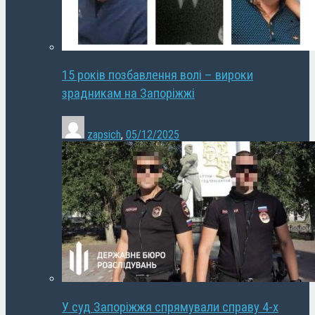
15 років позбавлення волі – вироки
зрадникам на Запоріжжі
zapsich
,
05/12/2025
У суд Запоріжжя спрямували справу 4-х