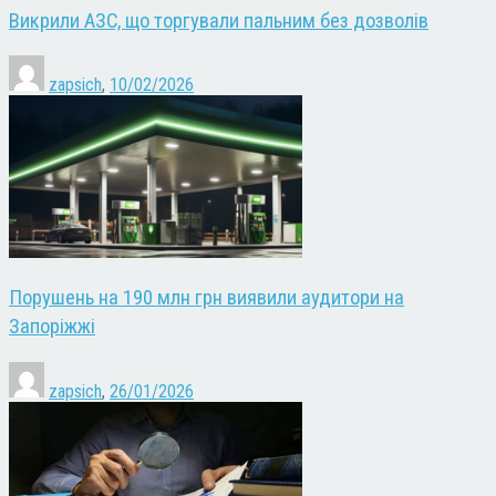
Викрили АЗС, що торгували пальним без дозволів
zapsich
,
10/02/2026
Порушень на 190 млн грн виявили аудитори на
Запоріжжі
zapsich
,
26/01/2026