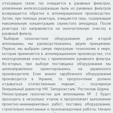
отходящих газов: газ очищается в рукавных фильтрах,
уловленная железосодержащая пыль из рукавных фильтров
возвращается обратно в агломерационное производство.
Затем, при помощи реактора, очищаются газы, содержащие
максимальную концентрацию сернистого ангидрида. После
реактора газ направляется на окончательную очистку в
рукавный фильтр.
“Выбирая газоочистное оборудование для второй
агломашины, мы руководствовались двумя принципами.
Первое, мы выбрали самую передовую технологию в мире,
которая применяется в агломерационном производстве, это
многоуровневая очистка с применением рукавного фильтра.
Во-вторых, при выборе поставщика оборудования мы
целенаправленно ориентировались на украинского
производителя. Если аналог зарубежного оборудования
производится в Украине, то предпочтение должно
отдаваться отечественным маркам”, – подчеркнул
Генеральный директор МК “Запорожсталь” Ростислав Шурма.
Реконструкция газоочистки для агломашины № 2 будет
проходить в несколько этапов и предполагает выполнение
проектно-инжиниринговых работ, поставку оборудования,
строительно-монтажные и пусконаладочные работы. Начало