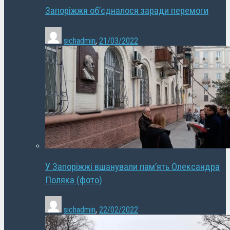
Запоріжжя об’єдналося заради перемоги
sichadmin
,
21/03/2022
У Запоріжжі вшанували пам’ять Олександра
Поляка (фото)
sichadmin
,
22/02/2022