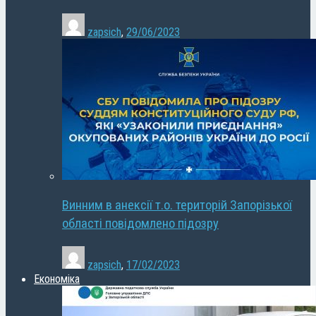
zapsich
,
29/06/2023
Винним в анексії т.о. територій Запорізької
області повідомлено підозру
zapsich
,
17/02/2023
Економіка