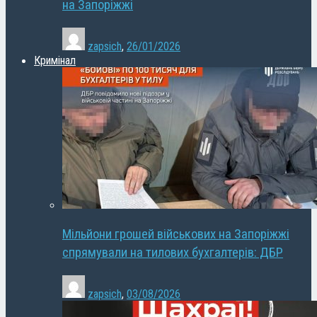
на Запоріжжі
zapsich
,
26/01/2026
Кримінал
Мільйони грошей військових на Запоріжжі
спрямували на тилових бухгалтерів: ДБР
zapsich
,
03/08/2026