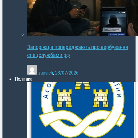
Запоріжців попереджають про вербування
спецслужбами рф
zapsich
,
23/07/2026
Політика