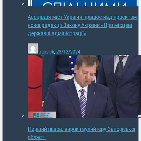
Асоціація міст України працює над проєктом
нової редакції Закону України «Про місцеві
державні адміністрації»
zapsich
,
23/12/2024
Перший пішов: вирок гауляйтеру Запорізької
області