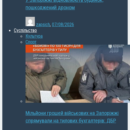
У Запоріжжі відновлюють будинок,
пошкоджений дроном
zapsich
,
07/08/2026
Суспільство
Культура
Спорт
Мільйони грошей військових на Запоріжжі
спрямували на тилових бухгалтерів: ДБР