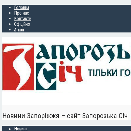
Головна
Про нас
Контакти
Офіційно
Архів
Новини Запоріжжя – сайт Запорозька Січ
Новини