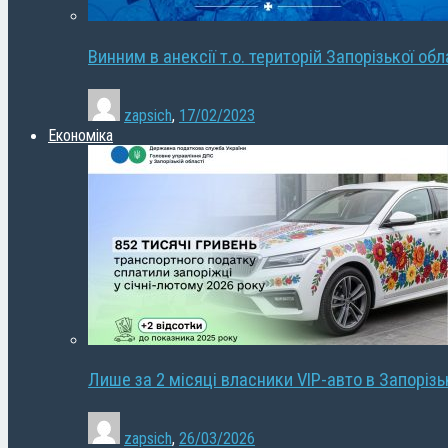
Винним в анексії т.о. територій Запорізької об
zapsich
,
17/02/2023
Економіка
Лише за 2 місяці власники VIP-авто в Запорізь
zapsich
,
26/03/2026