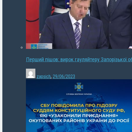
Перший пішов: вирок гауляйтеру Запорізької о
zapsich
,
29/06/2023