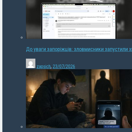
До уваги запоріжців: зловмисники запустили 
zapsich
,
23/07/2026