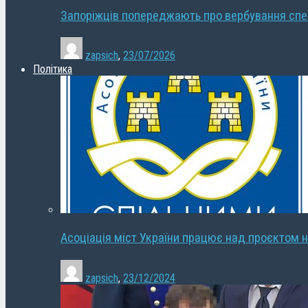
Запоріжців попереджають про вербування сп
zapsich
,
23/07/2026
Політика
Асоціація міст України працює над проєктом н
zapsich
,
23/12/2024