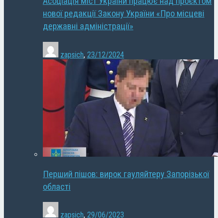
Асоціація міст України працює над проєктом
нової редакції Закону України «Про місцеві
державні адміністрації»
zapsich
,
23/12/2024
Перший пішов: вирок гауляйтеру Запорізької
області
zapsich
,
29/06/2023