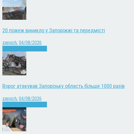
20 пожеж виникло у Запоріжжі та передмісті
zapsich
,
04/08/2026
Війна
Запоріжжя
Новини
Ворог атакував Запорізьку область більше 1000 разів
zapsich
,
04/08/2026
Війна
Запоріжжя
Новини