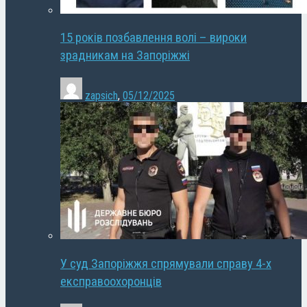
15 років позбавлення волі – вироки
зрадникам на Запоріжжі
zapsich
,
05/12/2025
У суд Запоріжжя спрямували справу 4-х
експравоохоронців