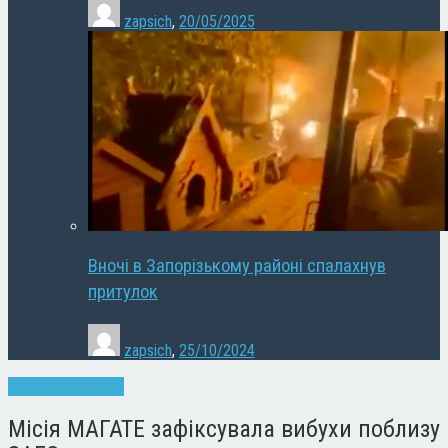
zapsich
,
20/05/2025
Вночі в Запорізькому районі спалахнув
притулок
zapsich
,
25/10/2024
Запоріжжя
Новини
Місія МАГАТЕ зафіксувала вибухи поблизу