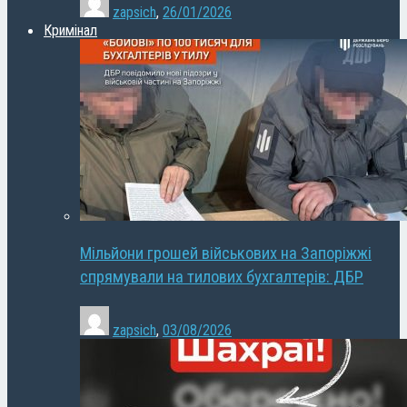
zapsich
,
26/01/2026
Кримінал
Мільйони грошей військових на Запоріжжі
спрямували на тилових бухгалтерів: ДБР
zapsich
,
03/08/2026