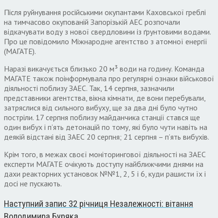
Після руйнування російськими окупантами Каховської греблі
на тимчасово окупованій Запорізькій АЕС розпочали
відкачувати воду з нової свердловини із ґрунтовими водами.
Про це повідомило Міжнародне агентство з атомної енергії
(МАГАТЕ).
Наразі викачується близько 20 м³ води на годину. Команда
МАГАТЕ також поінформувала про регулярні ознаки військової
діяльності поблизу ЗАЕС. Так, 14 серпня, зазначили
представники агентства, вікна кімнати, де вони перебували,
затряслися від сильного вибуху, ще за два дні було чутно
постріли. 17 серпня поблизу майданчика станції стався ще
один вибух і п’ять детонацій по тому, які було чути навіть на
деякій відстані від ЗАЕС 20 серпня; 21 серпня – п’ять вибухів.
Крім того, в межах своєї моніторингової діяльності на ЗАЕС
експерти МАГАТЕ очікують доступу найближчими днями на
дахи реакторних установок №№1, 2, 5 і 6, куди рашисти їх і
досі не пускають.
Наступний запис
32 річниця Незалежності: вітання
Володимира Буряка