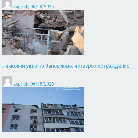
zapsich
,
06/08/2026
Ранковий удар по Запоріжжю: четверо постраждалих
zapsich
,
06/08/2026