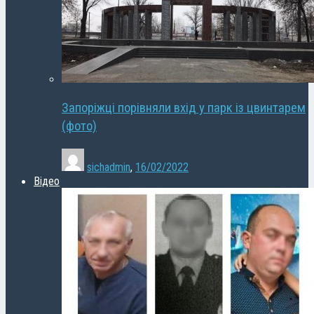
Запоріжці порівняли вхід у парк із цвинтарем
(фото)
sichadmin
,
16/02/2022
Відео