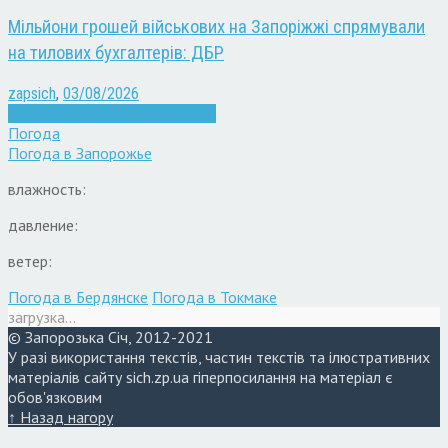
Мільйони грошей військових на Запоріжжі спрямували
на тилових бухгалтерів: ДБР
zapsich
,
03/08/2026
Війна
Запоріжжя
Кримінал
Новини
Погода
Погода в
Запорожье
влажность:
давление:
ветер:
Погода в Бердянске
Погода в Токмаке
загрузка...
© Запорозька Січ, 2012-2021
У разі використання текстів, частин текстів та ілюстративних
матеріалів сайту sich.zp.ua гіперпосилання на матеріал є
обов'язковим
↑ Назад нагору