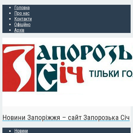
Головна
Про нас
Контакти
Офіційно
Архів
Новини Запоріжжя – сайт Запорозька Січ
Новини