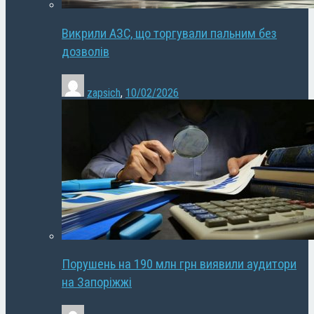
Викрили АЗС, що торгували пальним без
дозволів
zapsich
,
10/02/2026
Порушень на 190 млн грн виявили аудитори
на Запоріжжі