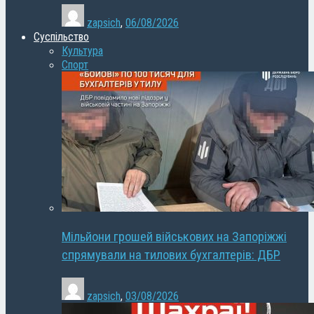
zapsich
,
06/08/2026
Суспільство
Культура
Спорт
Мільйони грошей військових на Запоріжжі
спрямували на тилових бухгалтерів: ДБР
zapsich
,
03/08/2026