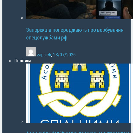
Запоріжців попереджають про вербування
спецслужбами рф
zapsich
,
23/07/2026
Політика