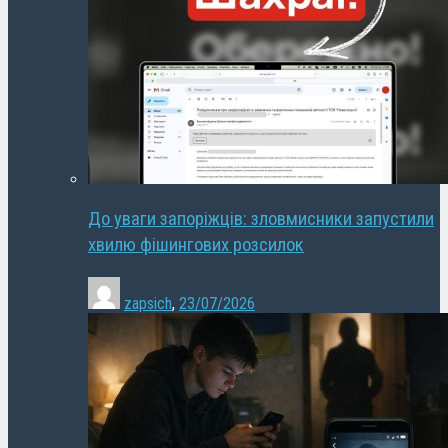
До уваги запоріжців: зловмисники запустили
хвилю фішингових розсилок
zapsich
,
23/07/2026