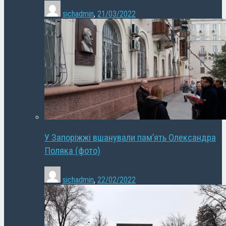
sichadmin
,
21/03/2022
У Запоріжжі вшанували пам’ять Олександра
Поляка (фото)
sichadmin
,
22/02/2022