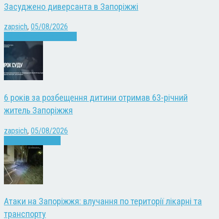
Засуджено диверсанта в Запоріжжі
zapsich
,
05/08/2026
Війна
Запоріжжя
Новини
6 років за розбещення дитини отримав 63-річний
житель Запоріжжя
zapsich
,
05/08/2026
Запоріжжя
Новини
Атаки на Запоріжжя: влучання по території лікарні та
транспорту