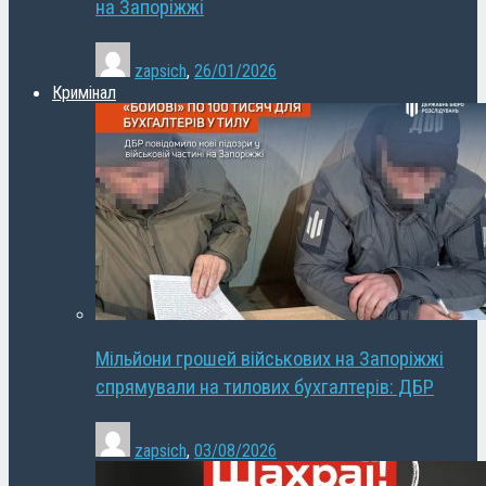
на Запоріжжі
zapsich
,
26/01/2026
Кримінал
Мільйони грошей військових на Запоріжжі
спрямували на тилових бухгалтерів: ДБР
zapsich
,
03/08/2026