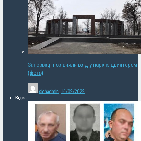
Запоріжці порівняли вхід у парк із цвинтарем
(фото)
sichadmin
,
16/02/2022
Відео