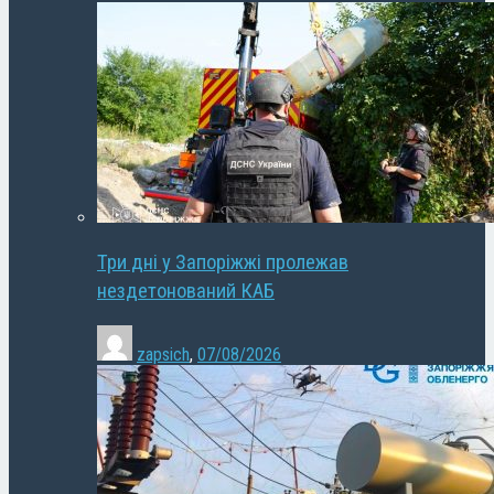
Три дні у Запоріжжі пролежав
нездетонований КАБ
zapsich
,
07/08/2026