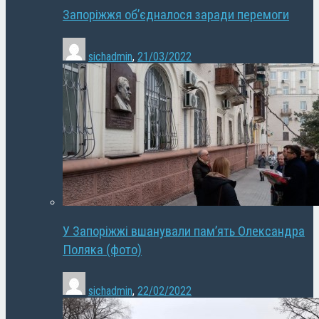
Запоріжжя об’єдналося заради перемоги
sichadmin
,
21/03/2022
У Запоріжжі вшанували пам’ять Олександра
Поляка (фото)
sichadmin
,
22/02/2022