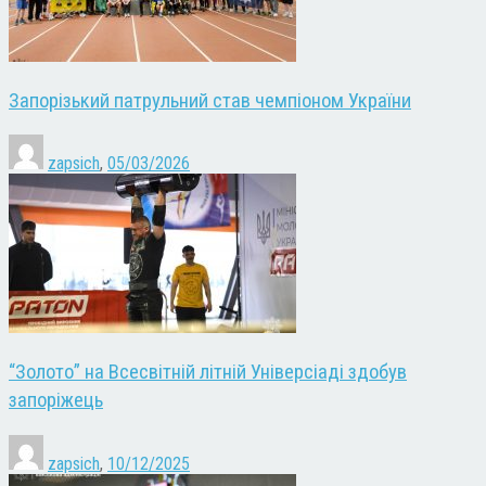
Запорізький патрульний став чемпіоном України
zapsich
,
05/03/2026
“Золото” на Всесвітній літній Універсіаді здобув
запоріжець
zapsich
,
10/12/2025