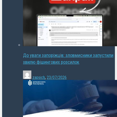
До уваги запоріжців: зловмисники запустили
хвилю фішингових розсилок
zapsich
,
23/07/2026