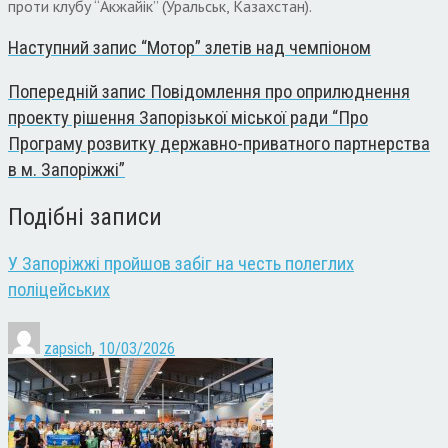
проти клубу “Акжайік” (Уральськ, Казахстан).
Наступний запис
“Мотор” злетів над чемпіоном
Попередній запис
Повідомлення про оприлюднення
проекту рішення Запорізької міської ради “Про
Програму розвитку державно-приватного партнерства
в м. Запоріжжі”
Подібні записи
У Запоріжжі пройшов забіг на честь полеглих
поліцейських
zapsich
,
10/03/2026