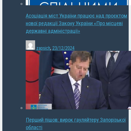
Асоціація міст України працює над проєктом
нової редакції Закону України «Про місцеві
державні адміністрації»
zapsich
,
23/12/2024
Перший пішов: вирок гауляйтеру Запорізької
області