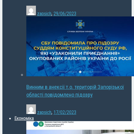
zapsich
,
29/06/2023
Винним в анексії т.о. територій Запорізької
області повідомлено підозру
zapsich
,
17/02/2023
Економіка