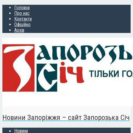
Головна
Про нас
Контакти
Офіційно
Архів
Новини Запоріжжя – сайт Запорозька Січ
Новини