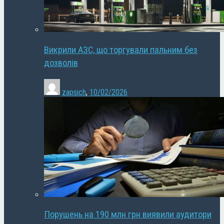
Викрили АЗС, що торгували пальним без
дозволів
zapsich
,
10/02/2026
Порушень на 190 млн грн виявили аудитори