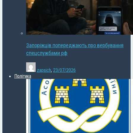
Запоріжців попереджають про вербування
спецслужбами рф
zapsich
,
23/07/2026
Політика