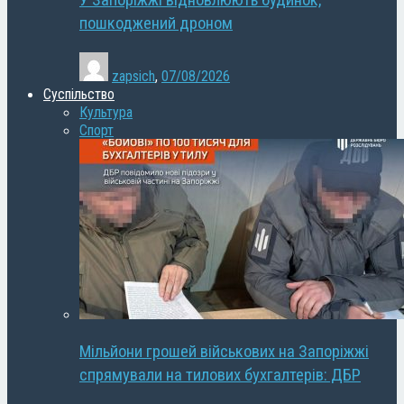
У Запоріжжі відновлюють будинок,
пошкоджений дроном
zapsich
,
07/08/2026
Суспільство
Культура
Спорт
Мільйони грошей військових на Запоріжжі
спрямували на тилових бухгалтерів: ДБР