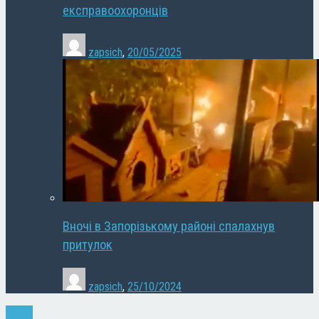
експравоохоронців
zapsich
,
20/05/2025
Вночі в Запорізькому районі спалахнув
притулок
zapsich
,
25/10/2024
Спорт