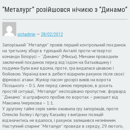
“Металург” розійшовся нічиєю з “Динамо”
sichadmin
—
28/02/2012
Запорізький “Металург” провів перший контрольний поєдинок
на третьому зборі в турецькій Анталії проти четвертої
команди Білорусі – “Динамо” (Мінськ). Мінчани проводили
заключний поєдинок перед від’їздом на батьківщину і
подумки були вже вдома, проте, гра видалася цікавою і
бойовою. Українці вже в дебюті відкрили рахунок після своєї
фірмової атаки: Жуніор пасом урозріз вивів на ворота
Пісоцького – 0:1. Але перед самою перервою, в досить
простій ситуації, “Металург” несподівано пропустив: форвард
“Динамо” зі штрафного пробив по воротах – рикошет від
Максима Імерекова – 1:1.
У другому таймі серія замін оживила гру запоріжців, проте
Олексію Бєліку і Артуру Каськіву з вигідних позицій
відзначитись не вдалося, і рахунок залишився незмінним.
Наступний спаринг “Металург” проведе в середу, 29 лютого,