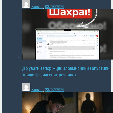
zapsich
,
03/08/2026
До уваги запоріжців: зловмисники запустили
хвилю фішингових розсилок
zapsich
,
23/07/2026