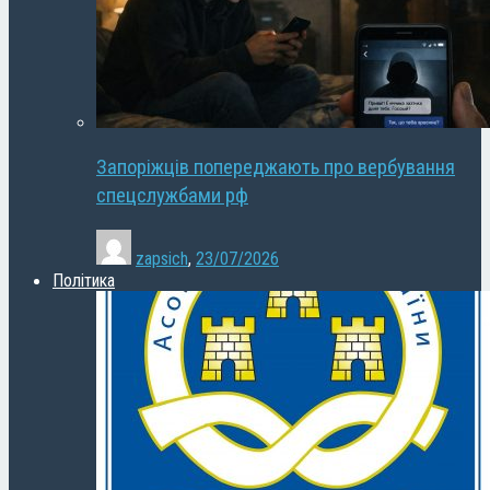
Запоріжців попереджають про вербування
спецслужбами рф
zapsich
,
23/07/2026
Політика