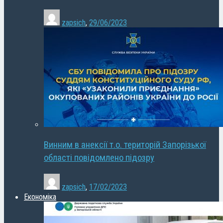
zapsich
,
29/06/2023
Винним в анексії т.о. територій Запорізької
області повідомлено підозру
zapsich
,
17/02/2023
Економіка