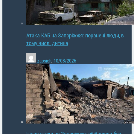
Атака КАБ на Запоріжжя: поранені люди, в
тому числі дитина
zapsich
,
10/08/2026