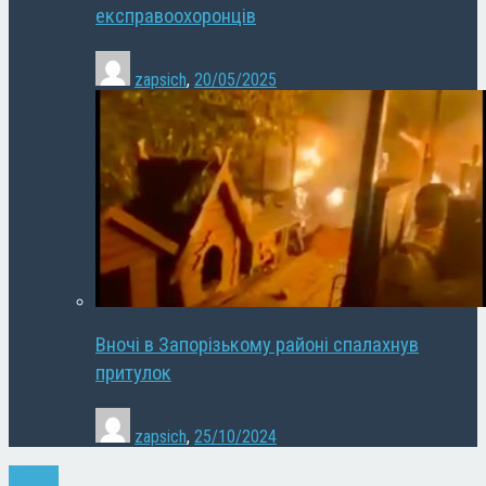
експравоохоронців
zapsich
,
20/05/2025
Вночі в Запорізькому районі спалахнув
притулок
zapsich
,
25/10/2024
Новини