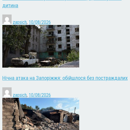
дитина
zapsich
,
10/08/2026
Нічна атака на Запоріжжя: обійшлося без постраждалих
zapsich
,
10/08/2026