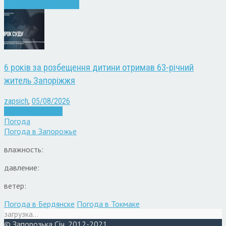
Війна
Запоріжжя
Новини
6 років за розбещення дитини отримав 63-річний
житель Запоріжжя
zapsich
,
05/08/2026
Запоріжжя
Новини
Погода
Погода в
Запорожье
влажность:
давление:
ветер:
Погода в Бердянске
Погода в Токмаке
загрузка...
© Запорозька Січ, 2012-2021