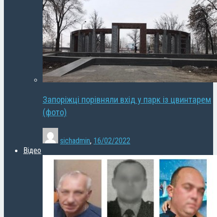
Запоріжці порівняли вхід у парк із цвинтарем
(фото)
sichadmin
,
16/02/2022
Відео