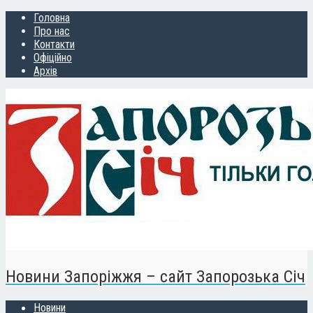
Головна
Про нас
Контакти
Офіційно
Архів
Новини Запоріжжя – сайт Запорозька Січ
Новини