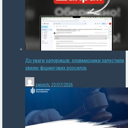
До уваги запоріжців: зловмисники запустили
хвилю фішингових розсилок
zapsich
,
23/07/2026