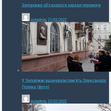
Запоріжжя об’єдналося заради перемоги
sichadmin
,
21/03/2022
У Запоріжжі вшанували пам’ять Олександра
Поляка (фото)
sichadmin
,
22/02/2022