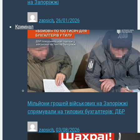
на Запоріжжі
zapsich
,
26/01/2026
Кримінал
Мільйони грошей військових на Запоріжжі
спрямували на тилових бухгалтерів: ДБР
zapsich
,
03/08/2026