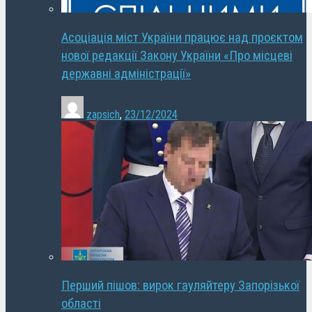
Асоціація міст України працює над проєктом
нової редакції Закону України «Про місцеві
державні адміністрації»
zapsich
,
23/12/2024
Перший пішов: вирок гауляйтеру Запорізької
області