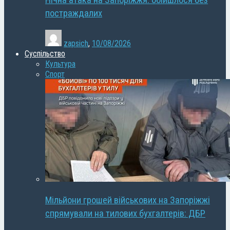
Нічна атака на Запоріжжя: обійшлося без
постраждалих
zapsich
,
10/08/2026
Суспільство
Культура
Спорт
Мільйони грошей військових на Запоріжжі
спрямували на тилових бухгалтерів: ДБР