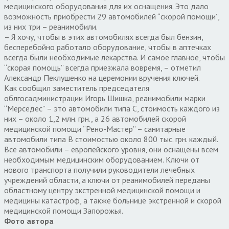
медицинского оборудования для их оснащения. Это дало
возможность приобрести 29 автомобилей “скорой помощи”,
из них три – реанимобили.
– Я хочу, чтобы в этих автомобилях всегда был бензин,
бесперебойно работало оборудование, чтобы в аптечках
всегда были необходимые лекарства. И самое главное, чтобы
“скорая помощь” всегда приезжала вовремя, – отметил
Александр Пеклушенко на церемонии вручения ключей.
Как сообщил заместитель председателя
облгосадминистрации Игорь Шишка, реанимобили марки
“Мерседес” – это автомобили типа С, стоимость каждого из
них – около 1,2 млн. грн., а 26 автомобилей скорой
медицинской помощи “Рено-Мастер” – санитарные
автомобили типа В стоимостью около 800 тыс. грн. каждый.
Все автомобили – европейского уровня, они оснащены всем
необходимым медицинским оборудованием. Ключи от
нового транспорта получили руководители лечебных
учреждений области, а ключи от реанимобилей переданы
областному центру экстренной медицинской помощи и
медицины катастроф, а также больнице экстренной и скорой
медицинской помощи Запорожья.
Фото автора