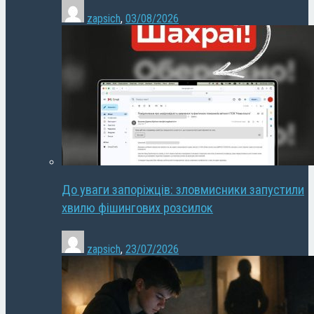
zapsich
,
03/08/2026
До уваги запоріжців: зловмисники запустили
хвилю фішингових розсилок
zapsich
,
23/07/2026