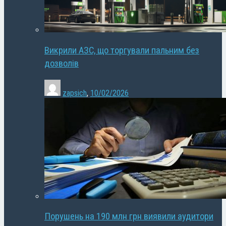
Викрили АЗС, що торгували пальним без
дозволів
zapsich
,
10/02/2026
Порушень на 190 млн грн виявили аудитори