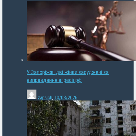
У Запоріжжі дві жінки засуджені за
виправдання агресії рф
zapsich
,
10/08/2026