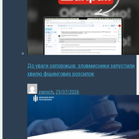
До уваги запоріжців: зловмисники запустили
хвилю фішингових розсилок
zapsich
,
23/07/2026