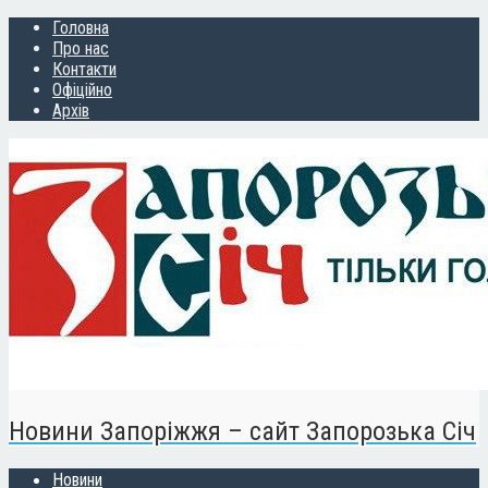
Головна
Про нас
Контакти
Офіційно
Архів
Новини Запоріжжя – сайт Запорозька Січ
Новини