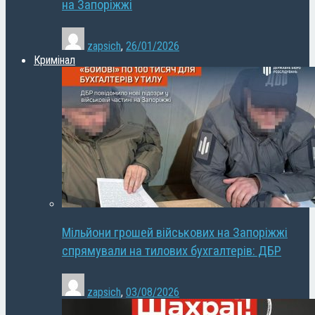
на Запоріжжі
zapsich
,
26/01/2026
Кримінал
Мільйони грошей військових на Запоріжжі
спрямували на тилових бухгалтерів: ДБР
zapsich
,
03/08/2026