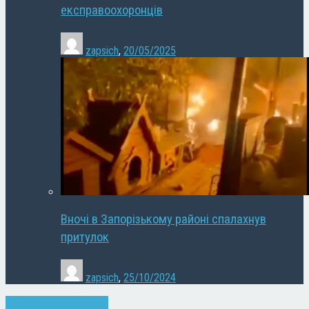
експравоохоронців
zapsich
,
20/05/2025
Вночі в Запорізькому районі спалахнув
притулок
zapsich
,
25/10/2024
Війна
Запоріжжя
Новини