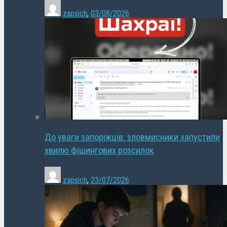
zapsich
,
03/08/2026
До уваги запоріжців: зловмисники запустили
хвилю фішингових розсилок
zapsich
,
23/07/2026