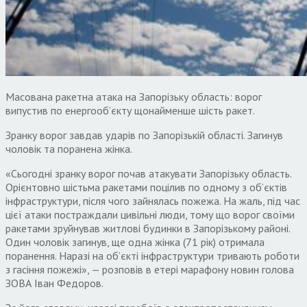
Масована ракетна атака на Запорізьку область: ворог
випустив по енергооб’єкту щонайменше шість ракет.
Зранку ворог завдав ударів по Запорізькій області. Загинув
чоловік та поранена жінка.
«Сьогодні зранку ворог почав атакувати Запорізьку область.
Орієнтовно шістьма ракетами поцілив по одному з об’єктів
інфраструктури, після чого зайнялась пожежа. На жаль, під час
цієї атаки постраждали цивільні люди, тому що ворог своїми
ракетами зруйнував житлові будинки в Запорізькому районі.
Один чоловік загинув, ще одна жінка (71 рік) отримала
поранення. Наразі на об’єкті інфраструктури тривають роботи
з гасіння пожежі», — розповів в етері марафону новин голова
ЗОВА Іван Федоров.