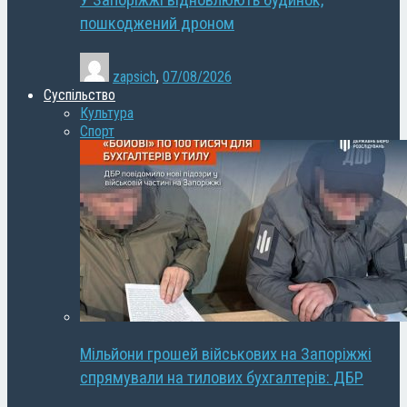
У Запоріжжі відновлюють будинок,
пошкоджений дроном
zapsich
,
07/08/2026
Суспільство
Культура
Спорт
Мільйони грошей військових на Запоріжжі
спрямували на тилових бухгалтерів: ДБР