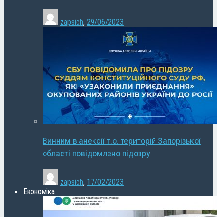
zapsich
,
29/06/2023
Винним в анексії т.о. територій Запорізької
області повідомлено підозру
zapsich
,
17/02/2023
Економіка