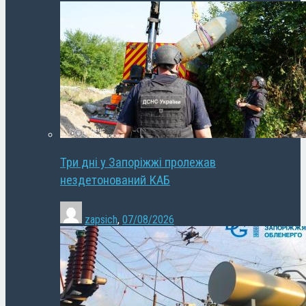
Три дні у Запоріжжі пролежав
нездетонований КАБ
zapsich
,
07/08/2026