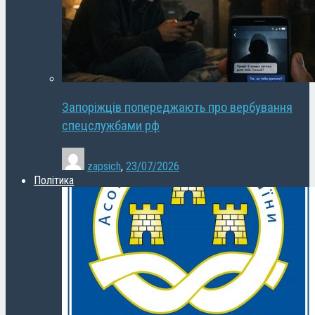
Запоріжців попереджають про вербування
спецслужбами рф
zapsich
,
23/07/2026
Політика