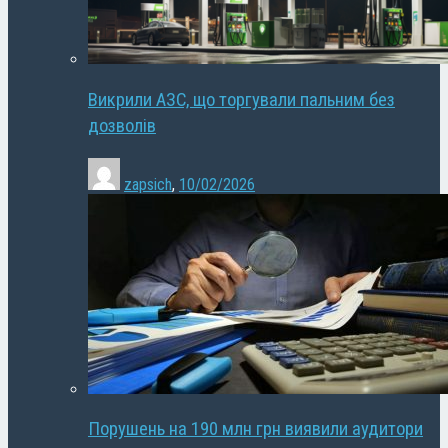
Викрили АЗС, що торгували пальним без
дозволів
zapsich
,
10/02/2026
Порушень на 190 млн грн виявили аудитори