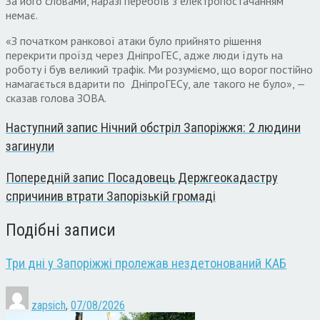
За його словами, наразі перебоїв з електропостачанням
немає.
«З початком ранкової атаки було прийнято рішення
перекрити проїзд через ДніпроГЕС, адже люди їдуть на
роботу і був великий трафік. Ми розуміємо, що ворог постійно
намагається вдарити по ДніпроГЕСу, але такого не було», —
сказав голова ЗОВА.
Наступний запис
Нічний обстріл Запоріжжя: 2 людини
загинули
Попередній запис
Посадовець Держгеокадастру
спричинив втрати Запорізькій громаді
Подібні записи
Три дні у Запоріжжі пролежав нездетонований КАБ
zapsich
,
07/08/2026