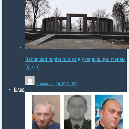
Запоріжці порівняли вхід у парк із цвинтарем
(фото)
sichadmin
,
16/02/2022
Відео