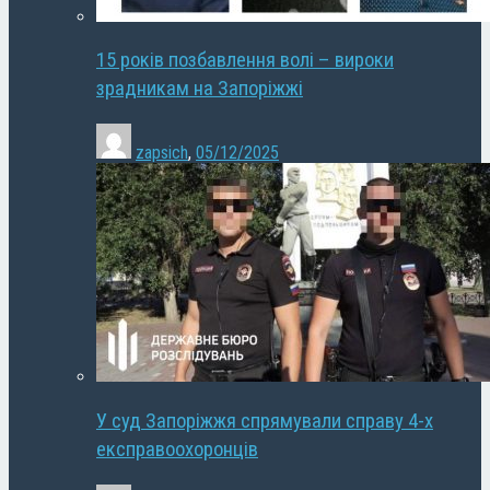
15 років позбавлення волі – вироки
зрадникам на Запоріжжі
zapsich
,
05/12/2025
У суд Запоріжжя спрямували справу 4-х
експравоохоронців