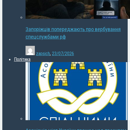
Запоріжців попереджають про вербування
спецслужбами рф
zapsich
,
23/07/2026
Політика