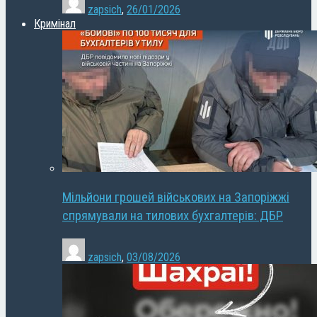
zapsich
,
26/01/2026
Кримінал
Мільйони грошей військових на Запоріжжі
спрямували на тилових бухгалтерів: ДБР
zapsich
,
03/08/2026