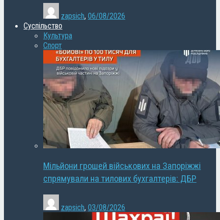
zapsich
,
06/08/2026
Суспільство
Культура
Спорт
Мільйони грошей військових на Запоріжжі
спрямували на тилових бухгалтерів: ДБР
zapsich
,
03/08/2026