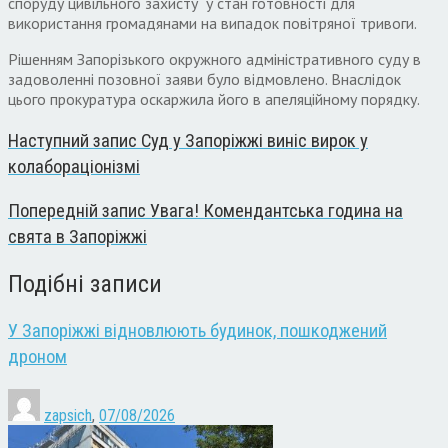
споруду цивільного захисту у стан готовності для
використання громадянами на випадок повітряної тривоги.
Рішенням Запорізького окружного адміністративного суду в
задоволенні позовної заяви було відмовлено. Внаслідок
цього прокуратура оскаржила його в апеляційному порядку.
Наступний запис
Суд у Запоріжжі виніс вирок у
колабораціонізмі
Попередній запис
Увага! Комендантська година на
свята в Запоріжжі
Подібні записи
У Запоріжжі відновлюють будинок, пошкоджений
дроном
zapsich
,
07/08/2026