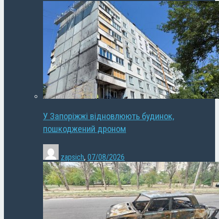
У Запоріжжі відновлюють будинок,
пошкоджений дроном
zapsich
,
07/08/2026