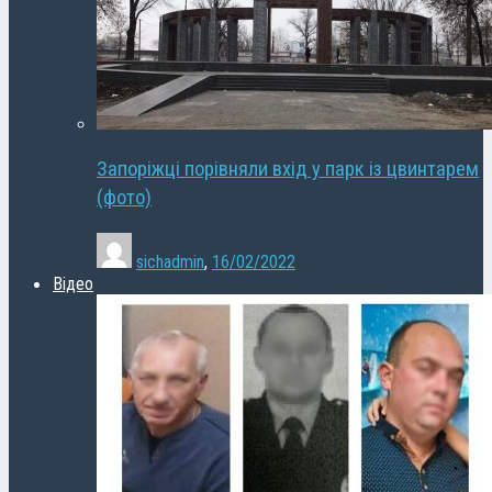
Запоріжці порівняли вхід у парк із цвинтарем
(фото)
sichadmin
,
16/02/2022
Відео