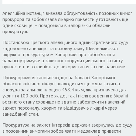
​​Апеляційна інстанція визнала обґрунтованість позовних вимог
прокурора та зобов’язала лікарню привести у готовність ще
одне сховище, – повідомили в Запорізькій обласній
прокуратурі.
Постановою Третього апеляційного адміністративного суду
задоволено апеляцію та позовну заяву Шевченківської
окружної прокуратури м. Запоріжжя про зобов’язання
балансоутримувача захисної споруди цивільного захисту
привести її в готовність до використання за призначенням.
Прокурорами встановлено, що на балансі Запорізької
обласної клінічної лікарні знаходиться ще одна захисна
споруда загальною площею 458,4 кв.м, яка призначена для
укриття 100 осіб. Проте як до, так і після введення в Україні
воєнного стану сховище не здатне забезпечити належний
захист персоналу, хворих та відвідувачів лікарні через
занедбаний стан.
Прокуратура на захист інтересів держави звернулась до суду
з позовними вимогами зобов’язати медзаклад привести