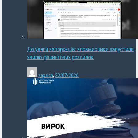
До уваги запоріжців: зловмисники запустили
хвилю фішингових розсилок
zapsich
,
23/07/2026