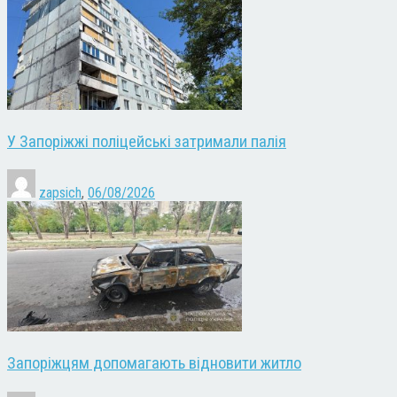
У Запоріжжі поліцейські затримали палія
zapsich
,
06/08/2026
Запоріжцям допомагають відновити житло