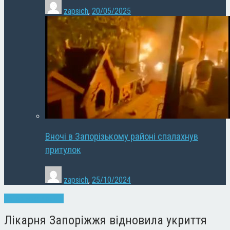
zapsich
,
20/05/2025
Вночі в Запорізькому районі спалахнув
притулок
zapsich
,
25/10/2024
Запоріжжя
Новини
Лікарня Запоріжжя відновила укриття