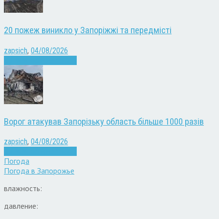
20 пожеж виникло у Запоріжжі та передмісті
zapsich
,
04/08/2026
Війна
Запоріжжя
Новини
Ворог атакував Запорізьку область більше 1000 разів
zapsich
,
04/08/2026
Війна
Запоріжжя
Новини
Погода
Погода в
Запорожье
влажность:
давление: