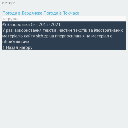
ветер:
Погода в Бердянске
Погода в Токмаке
загрузка...
© Запорозька Січ, 2012-2021
У разі використання текстів, частин текстів та ілюстративних
матеріалів сайту sich.zp.ua гіперпосилання на матеріал є
обов'язковим
↑ Назад нагору