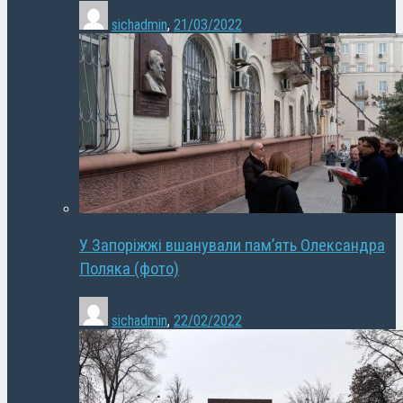
sichadmin
,
21/03/2022
У Запоріжжі вшанували пам’ять Олександра
Поляка (фото)
sichadmin
,
22/02/2022