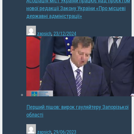
Асоціація міст України працює над проєктом
нової редакції Закону України «Про місцеві
державні адміністрації»
zapsich
,
23/12/2024
Перший пішов: вирок гауляйтеру Запорізької
області
zapsich
,
29/06/2023