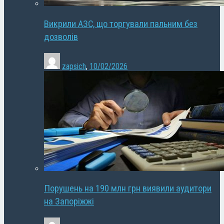
Викрили АЗС, що торгували пальним без
дозволів
zapsich
,
10/02/2026
Порушень на 190 млн грн виявили аудитори
на Запоріжжі