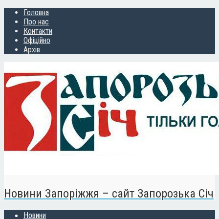
Головна
Про нас
Контакти
Офіційно
Архів
Новини Запоріжжя – сайт Запорозька Січ
Новини