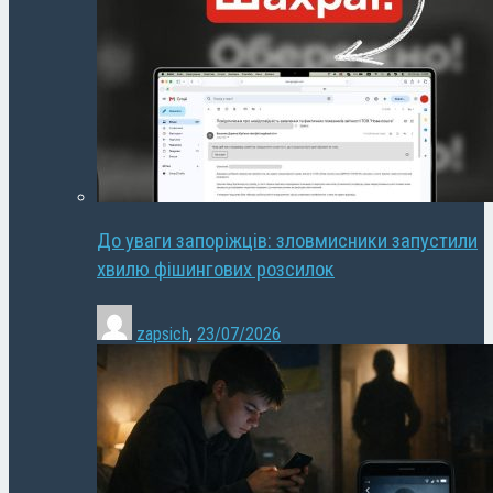
До уваги запоріжців: зловмисники запустили
хвилю фішингових розсилок
zapsich
,
23/07/2026