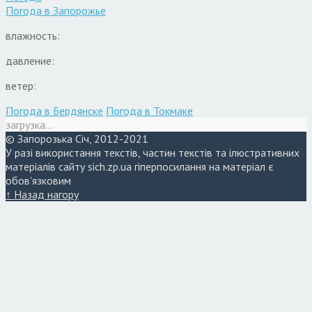
Погода в
Запорожье
влажность:
давление:
ветер:
Погода в Бердянске
Погода в Токмаке
загрузка...
© Запорозька Січ, 2012-2021
У разі використання текстів, частин текстів та ілюстративних
матеріалів сайту sich.zp.ua гіперпосилання на матеріал є
обов'язковим
↑ Назад нагору