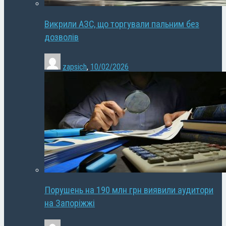
Викрили АЗС, що торгували пальним без
дозволів
zapsich
,
10/02/2026
Порушень на 190 млн грн виявили аудитори
на Запоріжжі