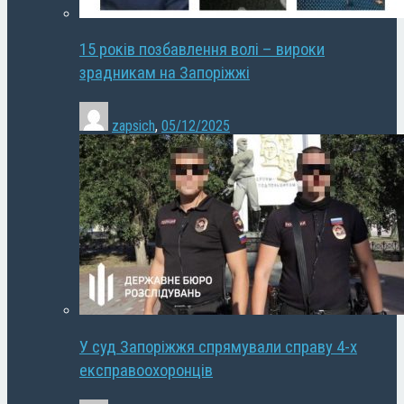
15 років позбавлення волі – вироки
зрадникам на Запоріжжі
zapsich
,
05/12/2025
У суд Запоріжжя спрямували справу 4-х
експравоохоронців