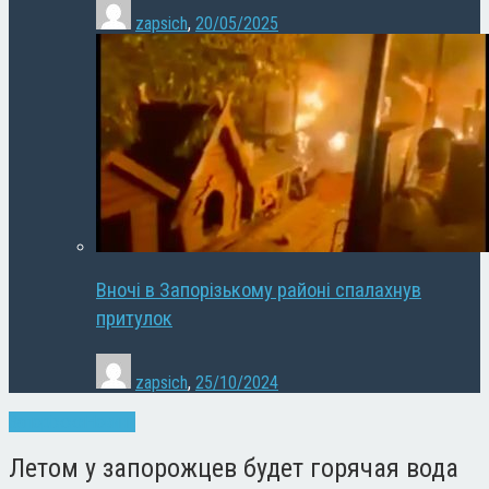
zapsich
,
20/05/2025
Вночі в Запорізькому районі спалахнув
притулок
zapsich
,
25/10/2024
Запоріжжя
Новини
Летом у запорожцев будет горячая вода