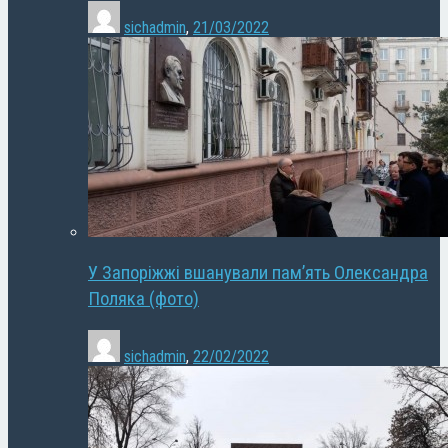
sichadmin
,
21/03/2022
У Запоріжжі вшанували пам’ять Олександра
Поляка (фото)
sichadmin
,
22/02/2022