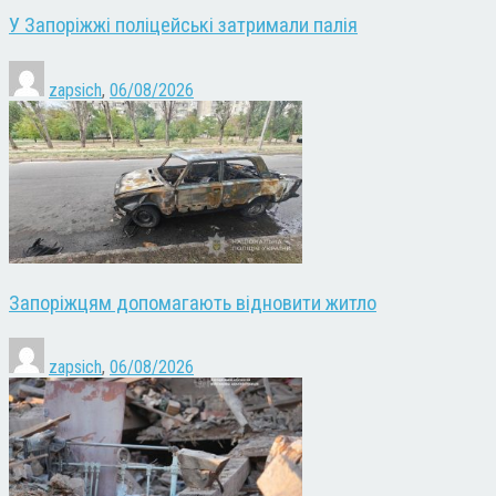
У Запоріжжі поліцейські затримали палія
zapsich
,
06/08/2026
Запоріжцям допомагають відновити житло
zapsich
,
06/08/2026