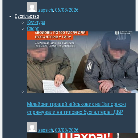
zapsich
,
06/08/2026
Суспільство
Культура
Спорт
Мільйони грошей військових на Запоріжжі
спрямували на тилових бухгалтерів: ДБР
zapsich
,
03/08/2026