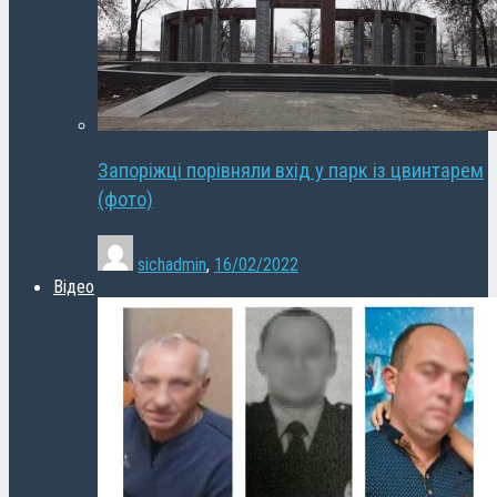
Запоріжці порівняли вхід у парк із цвинтарем
(фото)
sichadmin
,
16/02/2022
Відео