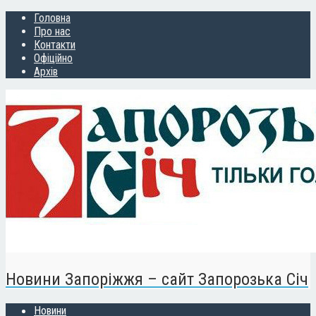
Головна
Про нас
Контакти
Офіційно
Архів
Новини Запоріжжя – сайт Запорозька Січ
Новини