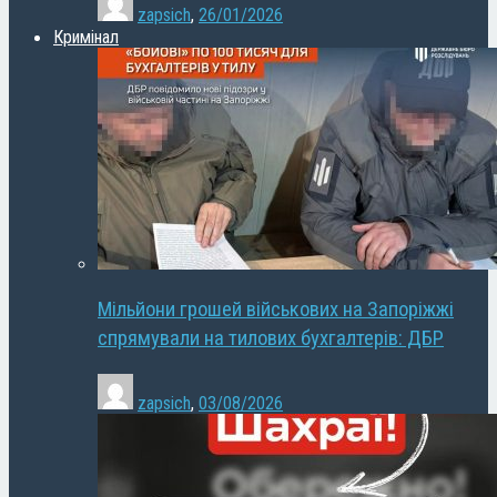
zapsich
,
26/01/2026
Кримінал
Мільйони грошей військових на Запоріжжі
спрямували на тилових бухгалтерів: ДБР
zapsich
,
03/08/2026