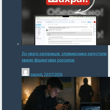
До уваги запоріжців: зловмисники запустили
хвилю фішингових розсилок
zapsich
,
23/07/2026