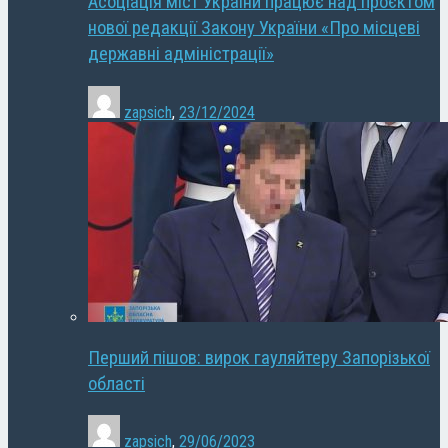
Асоціація міст України працює над проєктом
нової редакції Закону України «Про місцеві
державні адміністрації»
zapsich
,
23/12/2024
Перший пішов: вирок гауляйтеру Запорізької
області
zapsich
,
29/06/2023