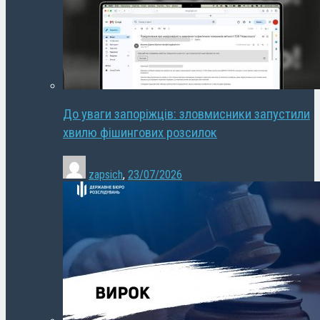
До уваги запоріжців: зловмисники запустили
хвилю фішингових розсилок
zapsich
,
23/07/2026