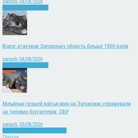
zapsich
,
04/08/2026
Війна
Запоріжжя
Новини
Ворог атакував Запорізьку область більше 1000 разів
zapsich
,
04/08/2026
Війна
Запоріжжя
Новини
Мільйони грошей військових на Запоріжжі спрямували
на тилових бухгалтерів: ДБР
zapsich
,
03/08/2026
Війна
Запоріжжя
Кримінал
Новини
Погода