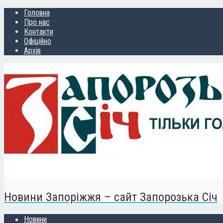
Головна
Про нас
Контакти
Офіційно
Архів
Новини Запоріжжя – сайт Запорозька Січ
Новини