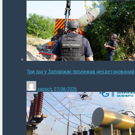
Три дні у Запоріжжі пролежав нездетонований
zapsich
,
07/08/2026