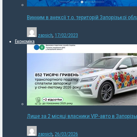
Винним в анексії т.о. територій Запорізької об
zapsich
,
17/02/2023
Економіка
Лише за 2 місяці власники VIP-авто в Запорізь
zapsich
,
26/03/2026