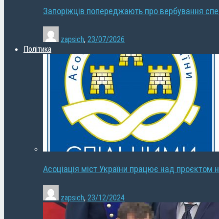
Запоріжців попереджають про вербування сп
zapsich
,
23/07/2026
Політика
Асоціація міст України працює над проєктом н
zapsich
,
23/12/2024