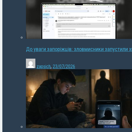
До уваги запоріжців: зловмисники запустили 
zapsich
,
23/07/2026