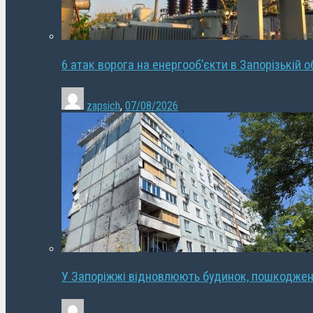
6 атак ворога на енергооб’єкти в Запорізькій о
zapsich
,
07/08/2026
У Запоріжжі відновлюють будинок, пошкодже