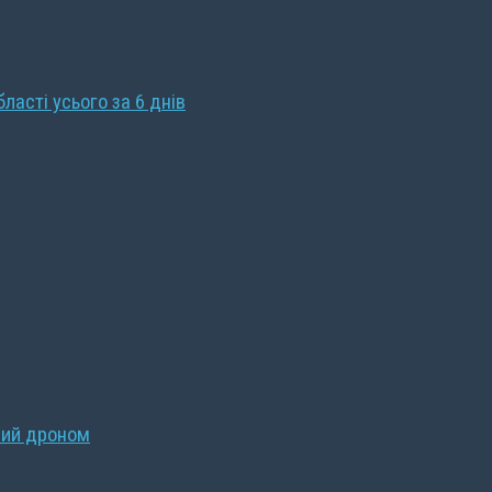
бласті усього за 6 днів
ний дроном