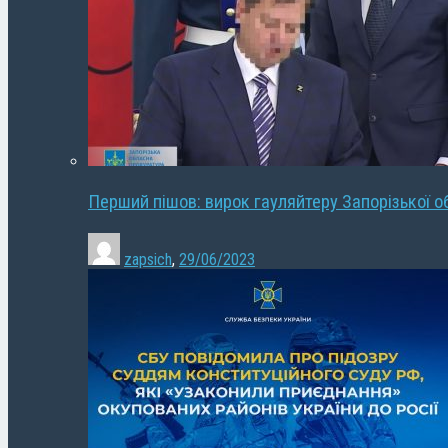
Перший пішов: вирок гауляйтеру Запорізької о
zapsich
,
29/06/2023