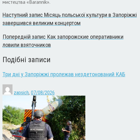
мистецтва «Barannik».
Наступний запис
Місяць польської культури в Запоріжжі
завершився великим концертом
Попередній запис
Как запорожские оперативники
ловили взяточников
Подібні записи
Три дні у Запоріжжі пролежав нездетонований КАБ
zapsich
,
07/08/2026