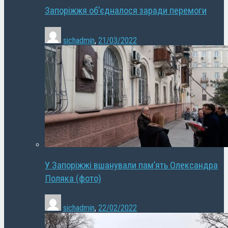
Запоріжжя об’єдналося заради перемоги
sichadmin
,
21/03/2022
У Запоріжжі вшанували пам’ять Олександра
Поляка (фото)
sichadmin
,
22/02/2022