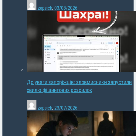
zapsich
,
03/08/2026
До уваги запоріжців: зловмисники запустили
хвилю фішингових розсилок
zapsich
,
23/07/2026