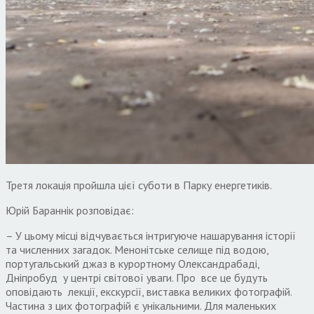
Третя локація пройшла цієї суботи в Парку енергетиків.
Юрій Бараннік розповідає:
– У цьому місці відчувається інтригуюче нашарування історії
та численних загадок. Менонітське селище під водою,
португальський джаз в курортному Олександрабаді,
Дніпробуд у центрі світової уваги. Про все це будуть
оповідають лекції, екскурсії, виставка великих фотографій.
Частина з цих фотографій є унікальними. Для маленьких