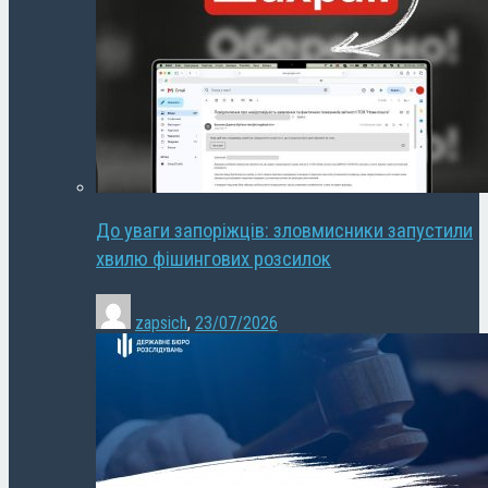
До уваги запоріжців: зловмисники запустили
хвилю фішингових розсилок
zapsich
,
23/07/2026