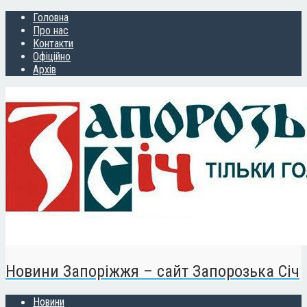
Головна
Про нас
Контакти
Офіційно
Архів
Новини Запоріжжя – сайт Запорозька Січ
Новини