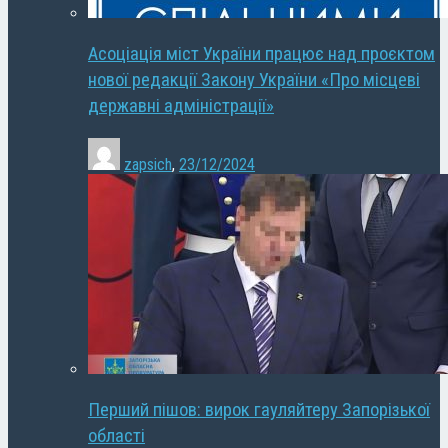
Асоціація міст України працює над проєктом
нової редакції Закону України «Про місцеві
державні адміністрації»
zapsich
,
23/12/2024
Перший пішов: вирок гауляйтеру Запорізької
області