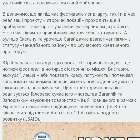
учасників свята працював дитячий майданчик.
Відзначимо, що як під час фестивалю ленд-арту, так і під час
реалізації проекту «Історичні локації» проходить ще й
прибирання території – учасники культурних акцій роблять
місто чистішим та привабливішим для себе та туристів. А
вулицю Скельну та урочище Сагайдачне взагалі «витягли» зі
статусу «занедбаного району» до «сучасного креативного
простору».
Юрій Бараннік нагадує, що проект «Історичні локації» – це
чотири фестивалі в чотирьох історичних місцях Виставки,
екскурсії, лекції – аби показати красу, потужність і потенціал
запорізьких маленьких перлин, які ми у повсякденному житті
інколи навіть не помічаємо. Проект «Історичні локації»
реалізується Галереєю сучасного мистецтва Barannik та
Запорізьким науковим товариством ім. Я.Новицького в рамках
Української ініціативи з підвищення впевненості (UCBI) за
фінансової підтримки Агентства США з міжнародного
розвитку (USAID).