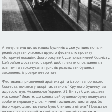
А тему легенд щодо наших будинків дуже успішно почали
реалізовувати учасники другого фестивалю проекту
«Історичні локації». Цього року він буде присвячений Соцмісту.
Цей район достатньо старий, щоб плекати оповідання «із
життя» та заохочувати туристів розглядати будинки
захоплено, із розкритим ротом.
Фестиваль, присвячений архітектурі та історії запорізького
Соцміста, почався у дворі так званого “Круглого будинку” за
адресою: вул. Незалежної України, 31. Ви тут були, ходили
між колон? Знаєте, що колись цей будинок-букву планували
зробити першою у слові – імені тодішнього диктатора, бо
його марнославство мало було б видно з літаків? Правда це
чи вигадка – вирішуйте самі, а от гостям міста можете