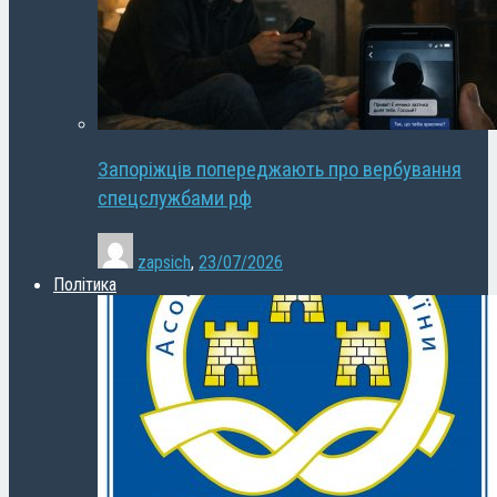
Запоріжців попереджають про вербування
спецслужбами рф
zapsich
,
23/07/2026
Політика