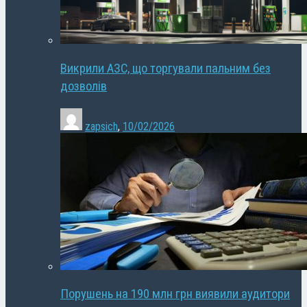
Викрили АЗС, що торгували пальним без
дозволів
zapsich
,
10/02/2026
Порушень на 190 млн грн виявили аудитори