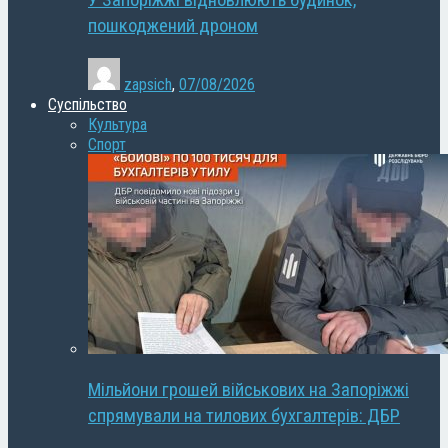
У Запоріжжі відновлюють будинок,
пошкоджений дроном
zapsich
,
07/08/2026
Суспільство
Культура
Спорт
Мільйони грошей військових на Запоріжжі
спрямували на тилових бухгалтерів: ДБР