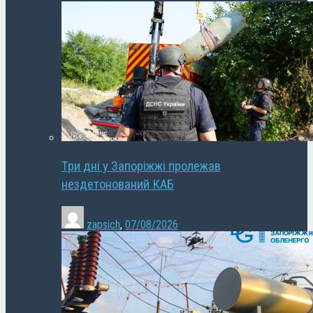
Три дні у Запоріжжі пролежав
нездетонований КАБ
zapsich
,
07/08/2026