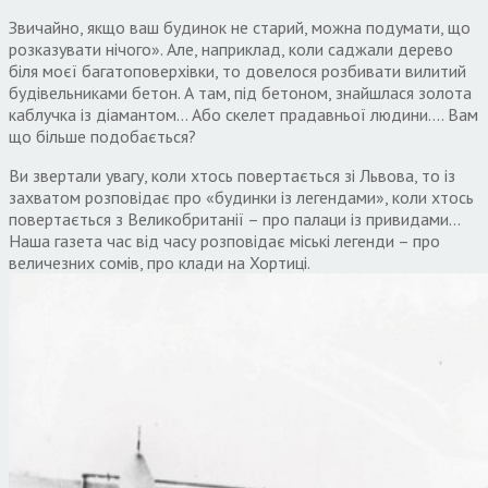
Звичайно, якщо ваш будинок не старий, можна подумати, що
розказувати нічого». Але, наприклад, коли саджали дерево
біля моєї багатоповерхівки, то довелося розбивати вилитий
будівельниками бетон. А там, під бетоном, знайшлася золота
каблучка із діамантом… Або скелет прадавньої людини…. Вам
що більше подобається?
Ви звертали увагу, коли хтось повертається зі Львова, то із
захватом розповідає про «будинки із легендами», коли хтось
повертається з Великобританії – про палаци із привидами…
Наша газета час від часу розповідає міські легенди – про
величезних сомів, про клади на Хортиці.