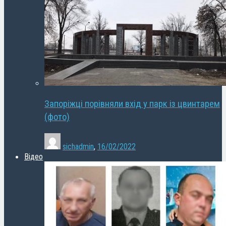
Запоріжці порівняли вхід у парк із цвинтарем
(фото)
sichadmin
,
16/02/2022
Відео