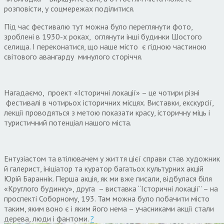
розповісти, у соцмережах поділитися.
Під час фестивалю тут можна було переглянути фото,
зроблені в 1930-х роках, оглянути інші будинки Шостого
селища. І переконатися, що наше місто є гідною частиною
світового авангарду минулого сторіччя.
Нагадаємо, проект «Історичні локації» – це чотири різні
фестивалі в чотирьох історичних місцях. Виставки, екскурсії,
лекції проводяться з метою показати красу, історичну міць і
туристичний потенціал нашого міста.
Ентузіастом та втілювачем у життя цієї справи став художник
й галерист, ініціатор та куратор багатьох культурних акцій
Юрій Бараннік. Перша акція, як ми вже писали, відбулася біля
«Круглого будинку», друга – виставка “Історичні локації” – на
проспекті Соборному, 193. Там можна було побачити місто
таким, яким воно є і яким його нема – учасниками акції стали
дерева, люди і фантоми.
?