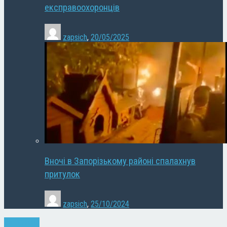
експравоохоронців
zapsich
,
20/05/2025
Вночі в Запорізькому районі спалахнув
притулок
zapsich
,
25/10/2024
Запоріжжя