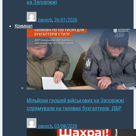
на Запоріжжі
zapsich
,
26/01/2026
Кримінал
Мільйони грошей військових на Запоріжжі
спрямували на тилових бухгалтерів: ДБР
zapsich
,
03/08/2026