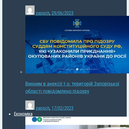
zapsich
,
29/06/2023
Винним в анексії т.о. територій Запорізької
області повідомлено підозру
zapsich
,
17/02/2023
Економіка