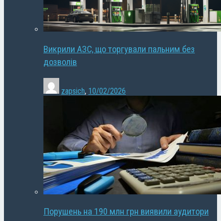
Викрили АЗС, що торгували пальним без
дозволів
zapsich
,
10/02/2026
Порушень на 190 млн грн виявили аудитори