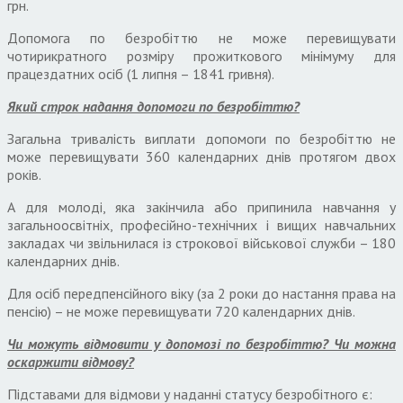
грн.
Допомога по безробіттю не може перевищувати
чотирикратного розміру прожиткового мінімуму для
працездатних осіб (1 липня – 1841 гривня).
Який строк надання допомоги по безробіттю?
Загальна тривалість виплати допомоги по безробіттю не
може перевищувати 360 календарних днів протягом двох
років.
А для молоді, яка закінчила або припинила навчання у
загальноосвітніх, професійно-технічних і вищих навчальних
закладах чи звільнилася із строкової військової служби – 180
календарних днів.
Для осіб передпенсійного віку (за 2 роки до настання права на
пенсію) – не може перевищувати 720 календарних днів.
Чи можуть відмовити у допомозі по безробіттю? Чи можна
оскаржити відмову?
Підставами для відмови у наданні статусу безробітного є: