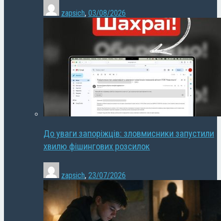
zapsich
,
03/08/2026
До уваги запоріжців: зловмисники запустили
хвилю фішингових розсилок
zapsich
,
23/07/2026