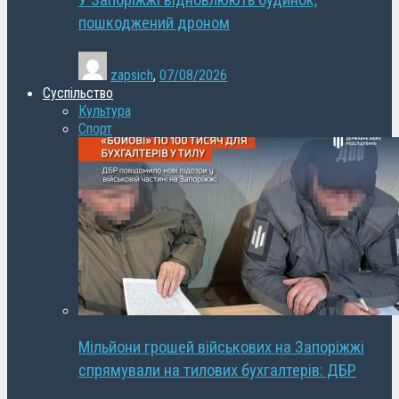
У Запоріжжі відновлюють будинок,
пошкоджений дроном
zapsich
,
07/08/2026
Суспільство
Культура
Спорт
Мільйони грошей військових на Запоріжжі
спрямували на тилових бухгалтерів: ДБР