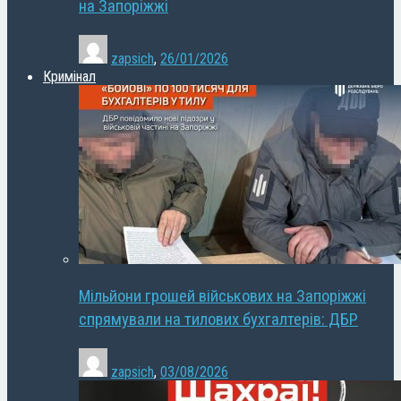
на Запоріжжі
zapsich
,
26/01/2026
Кримінал
Мільйони грошей військових на Запоріжжі
спрямували на тилових бухгалтерів: ДБР
zapsich
,
03/08/2026