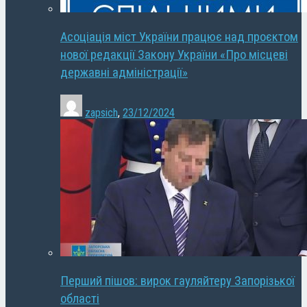
Асоціація міст України працює над проєктом
нової редакції Закону України «Про місцеві
державні адміністрації»
zapsich
,
23/12/2024
Перший пішов: вирок гауляйтеру Запорізької
області