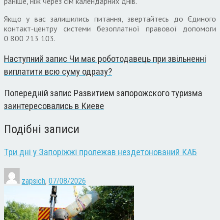
раніше, ніж через сім календарних днів.
Якщо у вас залишились питання,
звертайтесь до Єдиного
контакт-центру системи безоплатної правової допомоги
0 800 213 103.
Наступний запис
Чи має роботодавець при звільненні
виплатити всю суму одразу?
Попередній запис
Развитием запорожского туризма
заинтересовались в Киеве
Подібні записи
Три дні у Запоріжжі пролежав нездетонований КАБ
zapsich
,
07/08/2026