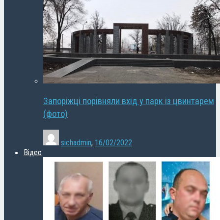
Запоріжці порівняли вхід у парк із цвинтарем
(фото)
sichadmin
,
16/02/2022
Відео