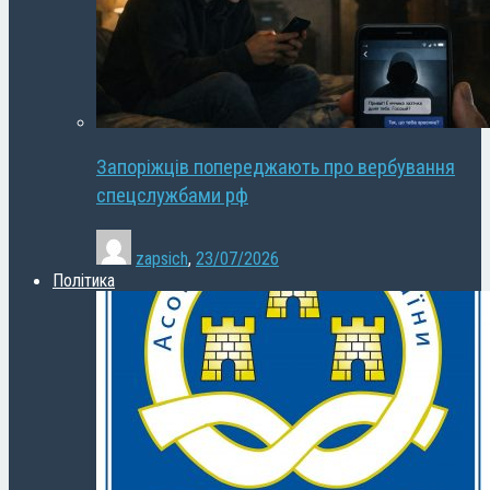
Запоріжців попереджають про вербування
спецслужбами рф
zapsich
,
23/07/2026
Політика