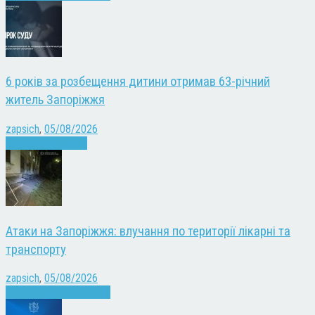
6 років за розбещення дитини отримав 63-річний
житель Запоріжжя
zapsich
,
05/08/2026
Запоріжжя
Новини
Атаки на Запоріжжя: влучання по території лікарні та
транспорту
zapsich
,
05/08/2026
Війна
Запоріжжя
Новини