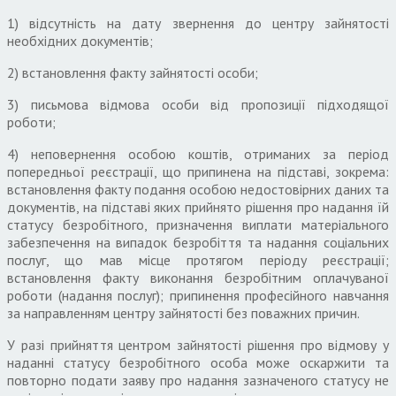
1) відсутність на дату звернення до центру зайнятості
необхідних документів;
2) встановлення факту зайнятості особи;
3) письмова відмова особи від пропозиції підходящої
роботи;
4) неповернення особою коштів, отриманих за період
попередньої реєстрації, що припинена на підставі, зокрема:
встановлення факту подання особою недостовірних даних та
документів, на підставі яких прийнято рішення про надання їй
статусу безробітного, призначення виплати матеріального
забезпечення на випадок безробіття та надання соціальних
послуг, що мав місце протягом періоду реєстрації;
встановлення факту виконання безробітним оплачуваної
роботи (надання послуг); припинення професійного навчання
за направленням центру зайнятості без поважних причин.
У разі прийняття центром зайнятості рішення про відмову у
наданні статусу безробітного особа може оскаржити та
повторно подати заяву про надання зазначеного статусу не