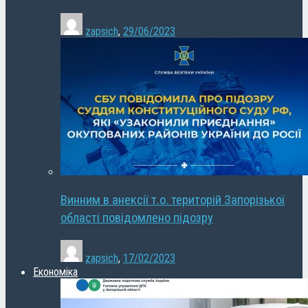
zapsich
,
29/06/2023
Винним в анексії т.о. територій Запорізької
області повідомлено підозру
zapsich
,
17/02/2023
Економіка