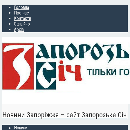
Головна
Про нас
Контакти
Офіційно
Архів
Новини Запоріжжя – сайт Запорозька Січ
Новини