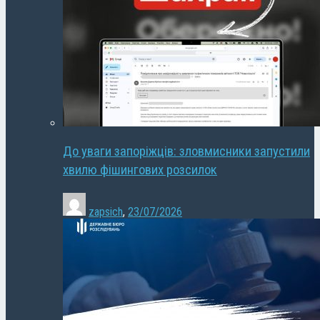
До уваги запоріжців: зловмисники запустили
хвилю фішингових розсилок
zapsich
,
23/07/2026