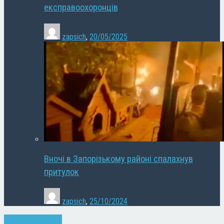
експравоохоронців
zapsich
,
20/05/2025
Вночі в Запорізькому районі спалахнув
притулок
zapsich
,
25/10/2024
Запоріжжя
Новини