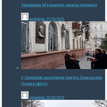
Запоріжжя об’єдналося заради перемоги
sichadmin
,
21/03/2022
У Запоріжжі вшанували пам’ять Олександра
Поляка (фото)
sichadmin
,
22/02/2022