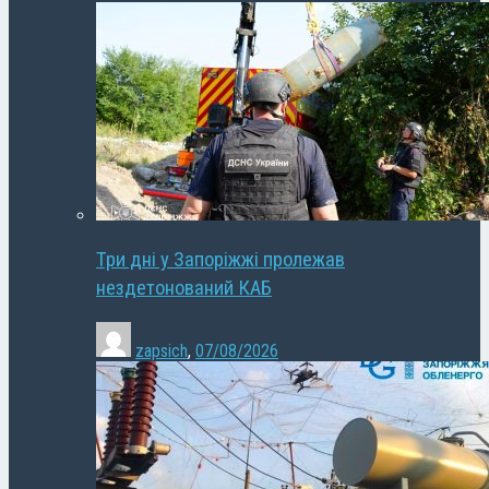
Три дні у Запоріжжі пролежав
нездетонований КАБ
zapsich
,
07/08/2026