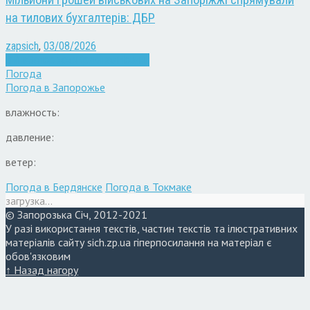
на тилових бухгалтерів: ДБР
zapsich
,
03/08/2026
Війна
Запоріжжя
Кримінал
Новини
Погода
Погода в
Запорожье
влажность:
давление:
ветер:
Погода в Бердянске
Погода в Токмаке
загрузка...
© Запорозька Січ, 2012-2021
У разі використання текстів, частин текстів та ілюстративних
матеріалів сайту sich.zp.ua гіперпосилання на матеріал є
обов'язковим
↑ Назад нагору