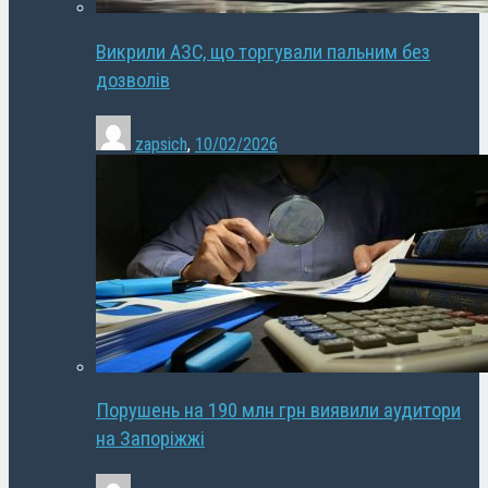
Викрили АЗС, що торгували пальним без
дозволів
zapsich
,
10/02/2026
Порушень на 190 млн грн виявили аудитори
на Запоріжжі