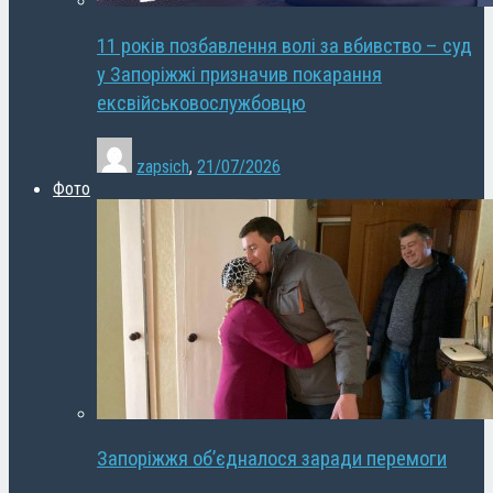
11 років позбавлення волі за вбивство – суд
у Запоріжжі призначив покарання
ексвійськовослужбовцю
zapsich
,
21/07/2026
Фото
Запоріжжя об’єдналося заради перемоги