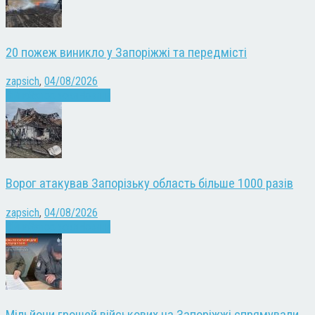
20 пожеж виникло у Запоріжжі та передмісті
zapsich
,
04/08/2026
Війна
Запоріжжя
Новини
Ворог атакував Запорізьку область більше 1000 разів
zapsich
,
04/08/2026
Війна
Запоріжжя
Новини
Мільйони грошей військових на Запоріжжі спрямували