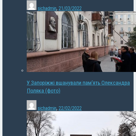
sichadmin
,
21/03/2022
У Запоріжжі вшанували пам’ять Олександра
Поляка (фото)
sichadmin
,
22/02/2022