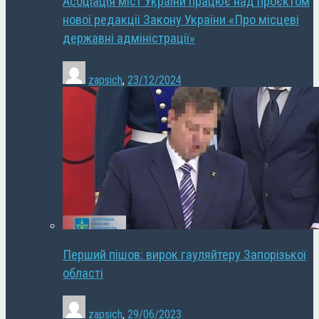
Асоціація міст України працює над проєктом
нової редакції Закону України «Про місцеві
державні адміністрації»
zapsich
,
23/12/2024
Перший пішов: вирок гауляйтеру Запорізької
області
zapsich
,
29/06/2023