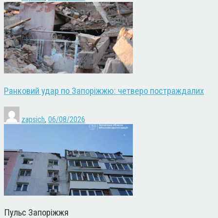
Ранковий удар по Запоріжжю: четверо постраждалих
zapsich
,
06/08/2026
Пульс Запоріжжя