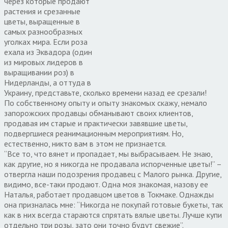
через которые продают
растения и срезанные
цветы, выращенные в
самых разнообразных
уголках мира. Если роза
ехала из Эквадора (один
из мировых лидеров в
выращивании роз) в
Нидерланды, а оттуда в
Украину, представьте, сколько времени назад ее срезали!
По собственному опыту и опыту знакомых скажу, немало
запорожских продавцы обманывают своих клиентов,
продавая им старые и практически завявшие цветы,
подвергшиеся реанимационным мероприятиям. Но,
естественно, никто вам в этом не признается.
“Все то, что вянет и пропадает, мы выбрасываем. Не знаю,
как другие, но я никогда не продавала испорченные цветы!” –
отвергла наши подозрения продавец с Малого рынка. Другие,
видимо, все-таки продают. Одна моя знакомая, назову ее
Наталья, работает продавцом цветов в Токмаке. Однажды
она призналась мне: “Никогда не покупай готовые букеты, так
как в них всегда стараются спрятать вялые цветы. Лучше купи
отдельно три розы, зато они точно будут свежие”.