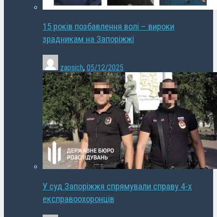
15 років позбавлення волі – вироки
зрадникам на Запоріжжі
zapsich
,
05/12/2025
У суд Запоріжжя спрямували справу 4-х
експравоохоронців