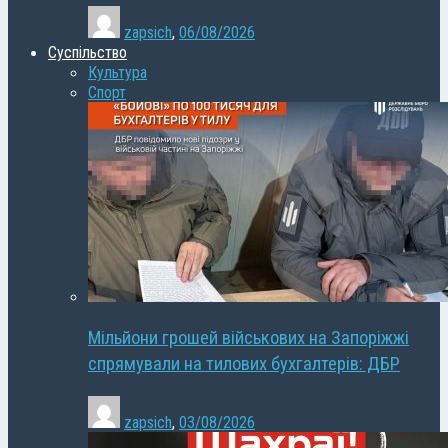
zapsich
,
06/08/2026
Суспільство
Культура
Спорт
Мільйони грошей військових на Запоріжжі
спрямували на тилових бухгалтерів: ДБР
zapsich
,
03/08/2026