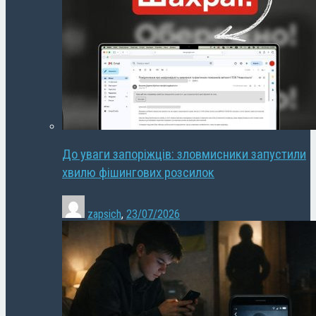
До уваги запоріжців: зловмисники запустили
хвилю фішингових розсилок
zapsich
,
23/07/2026