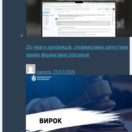
До уваги запоріжців: зловмисники запустили
хвилю фішингових розсилок
zapsich
,
23/07/2026