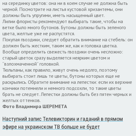
на серединку цветов: она ни в коем случае не должна быть
черной. Посмотрите на листья кустовой хризантемы, они
должны быть упругими, иметь насыщенный цвет.
Лилии флористы рекомендуют выбирать такие, чтобы на
ветке было много бутонов. Бутоны должны быть зеленого
цвета, желтые уже не распустятся.
Покупая гвоздики, следует обратить внимание на стебель: он
должен быть жестким, таким же, как и головка цветка.
Вообще определить свежесть гвоздики очень несложно:
старый цветок сразу выделяется неярким цветом и
“взлохмаченной” головкой.
Тюльпаны, как правило, живут очень недолго, поэтому
выбирать стоит лишь те цветы, бутоны которых еще не
раскрылись. Обратите внимание на лепестки: если их верхние
кончики потемнели и немного подсохли, то такие цветы
брать не следует. Лепестки должны быть без пятен черных и
желтых оттенков.
Фото Владимира ШЕРЕМЕТА
Наступний запис
Телевикторин и гаданий в прямом
эфире на украинском ТВ больше не будет