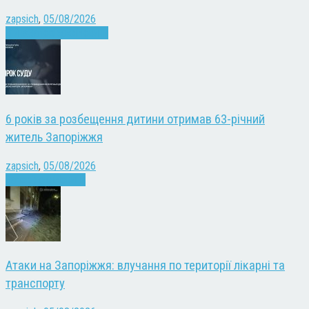
zapsich
,
05/08/2026
Війна
Запоріжжя
Новини
6 років за розбещення дитини отримав 63-річний
житель Запоріжжя
zapsich
,
05/08/2026
Запоріжжя
Новини
Атаки на Запоріжжя: влучання по території лікарні та
транспорту