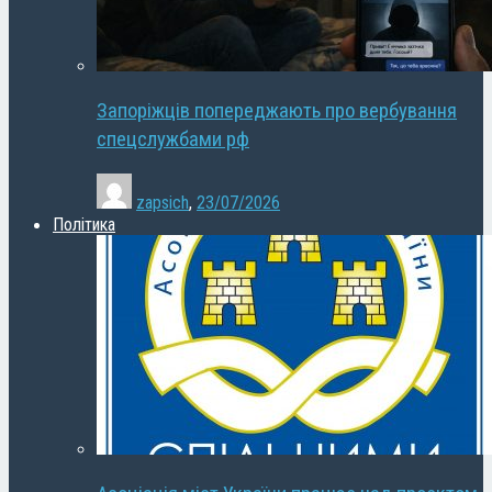
Запоріжців попереджають про вербування
спецслужбами рф
zapsich
,
23/07/2026
Політика