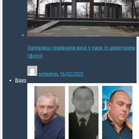
Запоріжці порівняли вхід у парк із цвинтарем
(фото)
sichadmin
,
16/02/2022
Відео