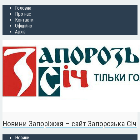
Головна
Про нас
Контакти
Офіційно
Архів
Новини Запоріжжя – сайт Запорозька Січ
Новини