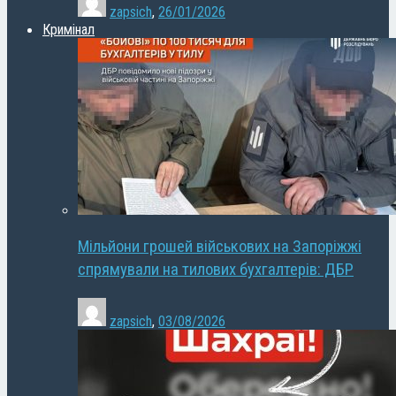
zapsich
,
26/01/2026
Кримінал
Мільйони грошей військових на Запоріжжі
спрямували на тилових бухгалтерів: ДБР
zapsich
,
03/08/2026