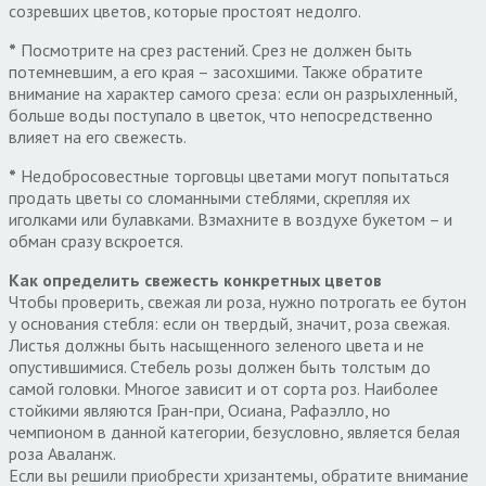
созревших цветов, которые простоят недолго.
*
Посмотрите на срез растений. Срез не должен быть
потемневшим, а его края – засохшими. Также обратите
внимание на характер самого среза: если он разрыхленный,
больше воды поступало в цветок, что непосредственно
влияет на его свежесть.
*
Недобросовестные торговцы цветами могут попытаться
продать цветы со сломанными стеблями, скрепляя их
иголками или булавками. Взмахните в воздухе букетом – и
обман сразу вскроется.
Как определить свежесть конкретных цветов
Чтобы проверить, свежая ли роза, нужно потрогать ее бутон
у основания стебля: если он твердый, значит, роза свежая.
Листья должны быть насыщенного зеленого цвета и не
опустившимися. Стебель розы должен быть толстым до
самой головки. Многое зависит и от сорта роз. Наиболее
стойкими являются Гран-при, Осиана, Рафаэлло, но
чемпионом в данной категории, безусловно, является белая
роза Аваланж.
Если вы решили приобрести хризантемы, обратите внимание