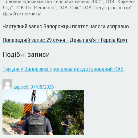
“Головне підприємство теплових мереж 2001”, ТОВ “Кармель
Лтд”, ТОВ ТБ “Мегаполіс”, ТОВ “Оріс”. ТОВ “Індустріал центр”.
Давайте помнить!
Наступний запис
Запорожцы платят налоги исправно…
Попередній запис
29 січня - День пам’яті Героїв Крут
Подібні записи
Три дні у Запоріжжі пролежав нездетонований КАБ
zapsich
,
07/08/2026