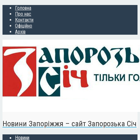
Головна
Про нас
Контакти
Офіційно
Архів
Новини Запоріжжя – сайт Запорозька Січ
Новини