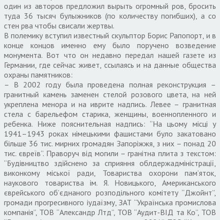
один из авторов предложил вырыть огромный ров, бросить
туда 36 тысяч булыжников (по количеству погибших), а со
стен рва чтобы свисали жертвы.
В полемику вступил известный скульптор Борис Рапопорт, и в
конце концов именно ему было поручено возведение
монумента. Вот что он недавно передал нашей газете из
Германии, где сейчас живет, ссылаясь и на данные общества
охраны памятников:
– В 2002 году была проведена полная реконструкция –
гранитный камень заменен стелой розового цвета, на ней
укреплена менора и на иврите надпись. Левее – гранитная
стела с барельефом старика, женщины, военнопленного и
ребенка. Ниже пояснительная надпись: “На цьому місці у
1941–1943 роках німецькими фашистами було закатовано
більше 36 тис. мирних громадян Запоріжжя, з них – понад 20
тис. євреїв”. Праворуч від могили – гранітна плита з текстом:
“Будівництво здійснено за сприяння облдержадміністрації,
виконкому міської ради, Товариства охорони пам’яток,
наукового товариства ім. Я. Новицького, Американського
єврейського об’єднаного розподільного комітету “Джойнт”,
громади прогресивного іудаїзму, ЗАТ “Українська промислова
компанія”, ТОВ “Александр Лтд”, ТОВ “Аудит-ВІД та Ко”, ТОВ