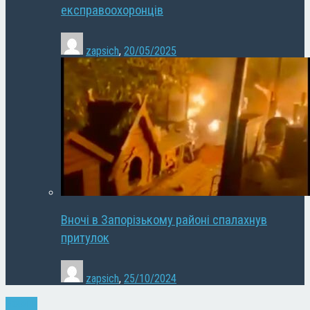
експравоохоронців
zapsich
,
20/05/2025
Вночі в Запорізькому районі спалахнув
притулок
zapsich
,
25/10/2024
Новини