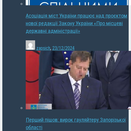
Асоціація міст України працює над проєктом
нової редакції Закону України «Про місцеві
державні адміністрації»
zapsich
,
23/12/2024
Перший пішов: вирок гауляйтеру Запорізької
області