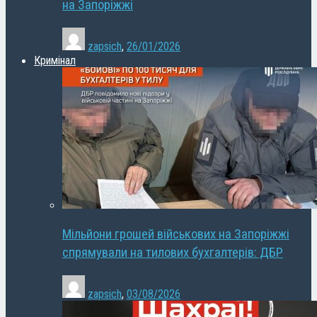
на Запоріжжі
zapsich
,
26/01/2026
Кримінал
Мільйони грошей військових на Запоріжжі
спрямували на тилових бухгалтерів: ДБР
zapsich
,
03/08/2026