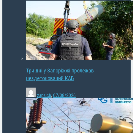
Три дні у Запоріжжі пролежав
нездетонований КАБ
zapsich
,
07/08/2026