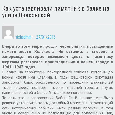
Как устанавливали памятник в балке на
улице Очаковской
sichadmin
—
27/01/2016
Вчера во всем мире прошли мероприятия, посвященные
памяти жертв Холокоста. Не остались в стороне и
запорожцы, которые возложили цветы к памятнику
жертвам расстрелов, происходивших в нашем городе в
1941–1943 годах.
В балке на территории пригородного совхоза, который до
войны носил имя Сталина, в годы фашистской оккупации
Запорожья было расстреляно, по последним данным, 29
тысяч евреев, полторы тысячи жителей города других
национальностей и более 5 тысяч военнопленных.
То есть это – запорожский Бабий Яр. В начале века было
решено установить здесь достойный монумент, отражающий
суть исторических событий. Были разные проекты, в том
числе и совершенно не подходящие для воплощения. Так,