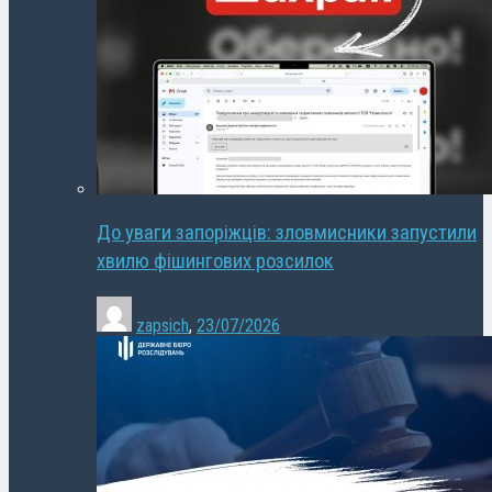
До уваги запоріжців: зловмисники запустили
хвилю фішингових розсилок
zapsich
,
23/07/2026