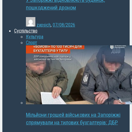
У Запоріжжі відновлюють будинок,
пошкоджений дроном
zapsich
,
07/08/2026
Суспільство
Культура
Спорт
Мільйони грошей військових на Запоріжжі
спрямували на тилових бухгалтерів: ДБР