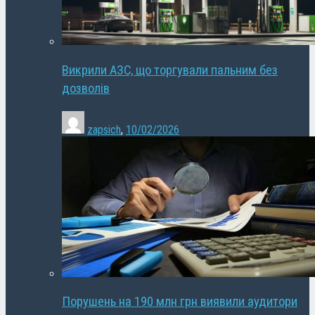
Викрили АЗС, що торгували пальним без
дозволів
zapsich
,
10/02/2026
Порушень на 190 млн грн виявили аудитори