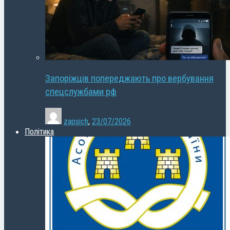
Запоріжців попереджають про вербування
спецслужбами рф
zapsich
,
23/07/2026
Політика