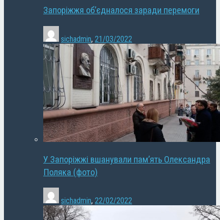
Запоріжжя об’єдналося заради перемоги
sichadmin
,
21/03/2022
У Запоріжжі вшанували пам’ять Олександра
Поляка (фото)
sichadmin
,
22/02/2022