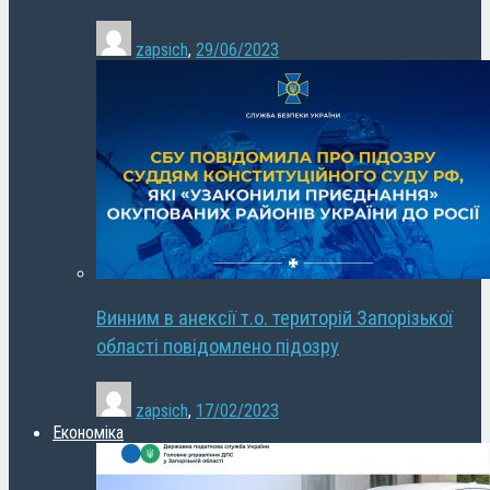
zapsich
,
29/06/2023
Винним в анексії т.о. територій Запорізької
області повідомлено підозру
zapsich
,
17/02/2023
Економіка