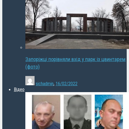
Запоріжці порівняли вхід у парк із цвинтарем
(фото)
sichadmin
,
16/02/2022
Відео