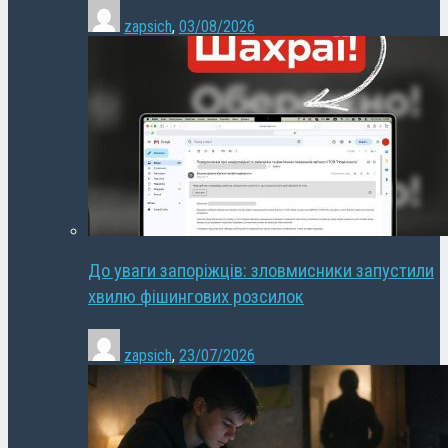
zapsich
,
03/08/2026
До уваги запоріжців: зловмисники запустили
хвилю фішингових розсилок
zapsich
,
23/07/2026