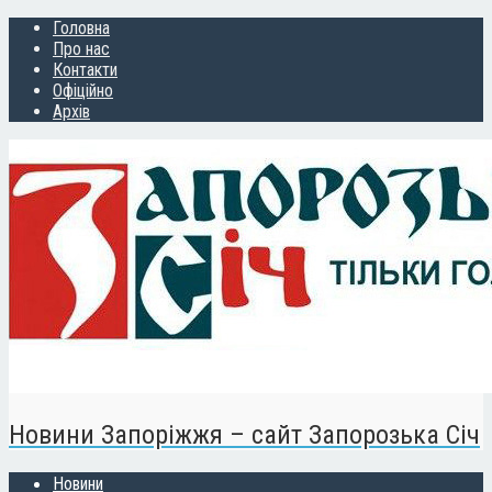
Головна
Про нас
Контакти
Офіційно
Архів
Новини Запоріжжя – сайт Запорозька Січ
Новини