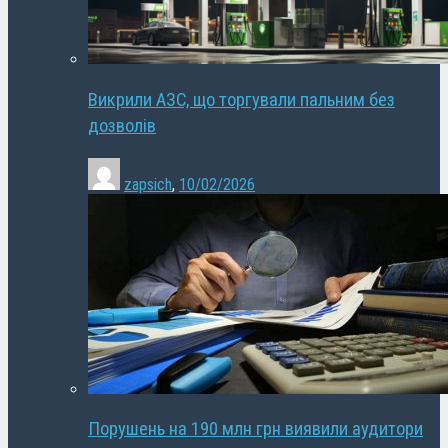
Викрили АЗС, що торгували пальним без
дозволів
zapsich
,
10/02/2026
Порушень на 190 млн грн виявили аудитори