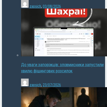
zapsich
,
03/08/2026
До уваги запоріжців: зловмисники запустили
хвилю фішингових розсилок
zapsich
,
23/07/2026