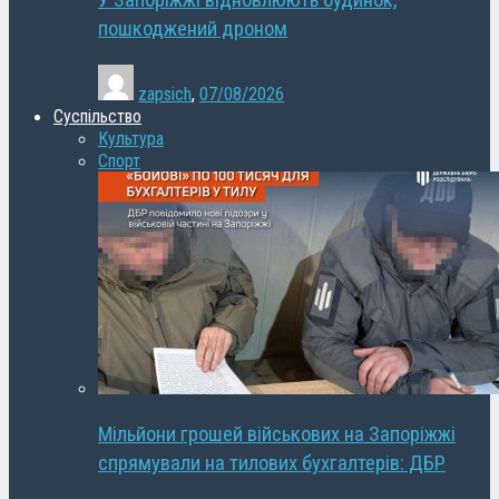
У Запоріжжі відновлюють будинок,
пошкоджений дроном
zapsich
,
07/08/2026
Суспільство
Культура
Спорт
Мільйони грошей військових на Запоріжжі
спрямували на тилових бухгалтерів: ДБР