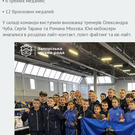
▪️ 6 срібних медалей;
▪️ 12 бронзових медалей.
У складі команди виступили вихованці тренерів Олександра
Чуба, Сергія Тарана та Романа Міхєєва. Юні кікбоксери
змагалися в розділах лайт-контакт, поінт-файтинг та кік-лайт.