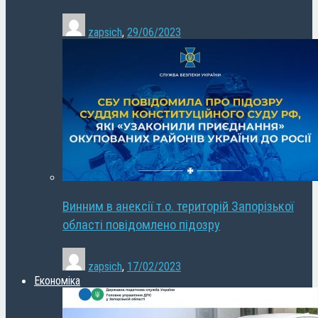
zapsich
,
29/06/2023
Винним в анексії т.о. територій Запорізької
області повідомлено підозру
zapsich
,
17/02/2023
Економіка