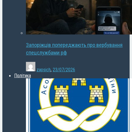
Запоріжців попереджають про вербування
спецслужбами рф
zapsich
,
23/07/2026
Політика