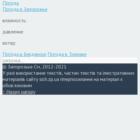
Погода
Погода в
Запорожье
влажность:
давление:
ветер:
Погода в Бердянске
Погода в Токмаке
загрузка...
© Запорозька Січ, 2012-2021
У разі використання текстів, частин текстів та ілюстративних
матеріалів сайту sich.zp.ua гіперпосилання на матеріал є
обов'язковим
↑ Назад нагору