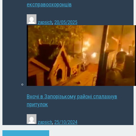
експравоохоронців
zapsich
,
20/05/2025
Вночі в Запорізькому районі спалахнув
притулок
zapsich
,
25/10/2024
Запоріжжя
Новини
Спорт