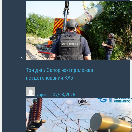
Три дні у Запоріжжі пролежав
нездетонований КАБ
zapsich
,
07/08/2026