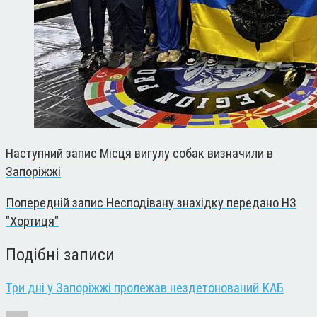
Наступний запис
Місця вигулу собак визначили в
Запоріжжі
Попередній запис
Несподівану знахідку передано НЗ
"Хортиця"
Подібні записи
Три дні у Запоріжжі пролежав нездетонований КАБ