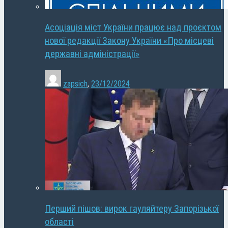
Асоціація міст України працює над проєктом
нової редакції Закону України «Про місцеві
державні адміністрації»
zapsich
,
23/12/2024
Перший пішов: вирок гауляйтеру Запорізької
області