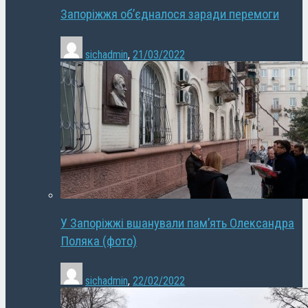
Запоріжжя об’єдналося заради перемоги
sichadmin
,
21/03/2022
У Запоріжжі вшанували пам’ять Олександра
Поляка (фото)
sichadmin
,
22/02/2022