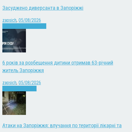
Засуджено диверсанта в Запоріжжі
zapsich
,
05/08/2026
Війна
Запоріжжя
Новини
6 років за розбещення дитини отримав 63-річний
житель Запоріжжя
zapsich
,
05/08/2026
Запоріжжя
Новини
Атаки на Запоріжжя: влучання по території лікарні та