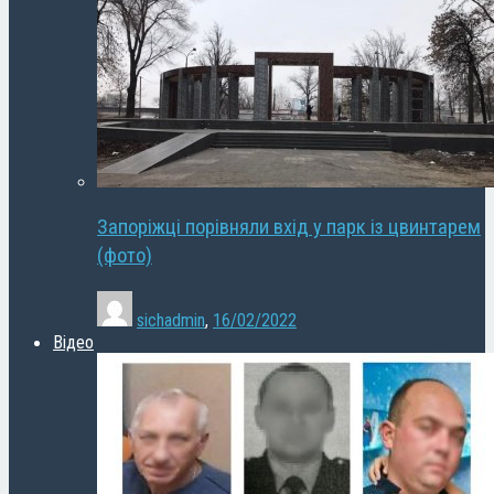
Запоріжці порівняли вхід у парк із цвинтарем
(фото)
sichadmin
,
16/02/2022
Відео