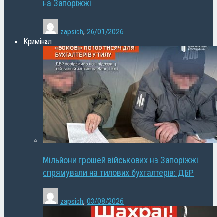
на Запоріжжі
zapsich
,
26/01/2026
Кримінал
Мільйони грошей військових на Запоріжжі
спрямували на тилових бухгалтерів: ДБР
zapsich
,
03/08/2026