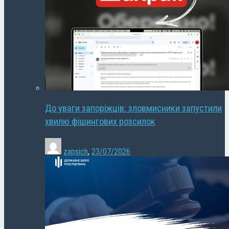
До уваги запоріжців: зловмисники запустили
хвилю фішингових розсилок
zapsich
,
23/07/2026