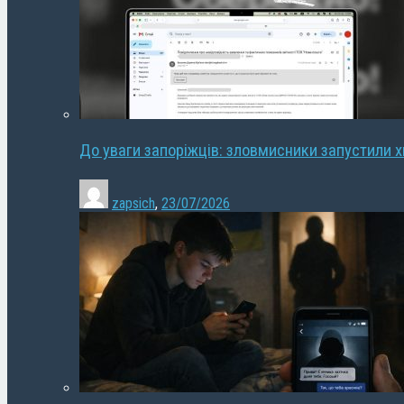
До уваги запоріжців: зловмисники запустили 
zapsich
,
23/07/2026