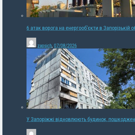
6 атак ворога на енергооб’єкти в Запорізькій о
zapsich
,
07/08/2026
У Запоріжжі відновлюють будинок, пошкодже