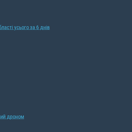
бласті усього за 6 днів
ний дроном