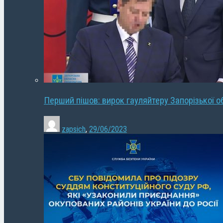
Перший пішов: вирок гауляйтеру Запорізької о
zapsich
,
29/06/2023