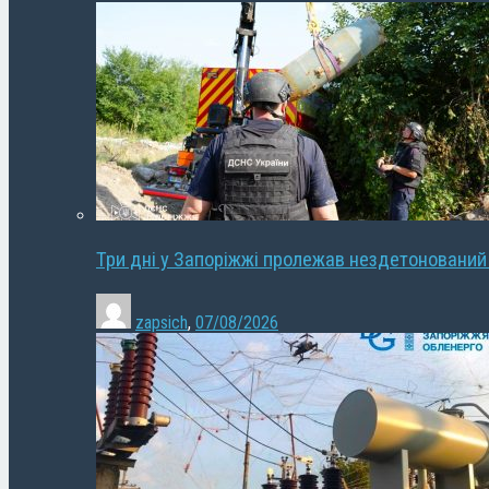
Три дні у Запоріжжі пролежав нездетонований
zapsich
,
07/08/2026