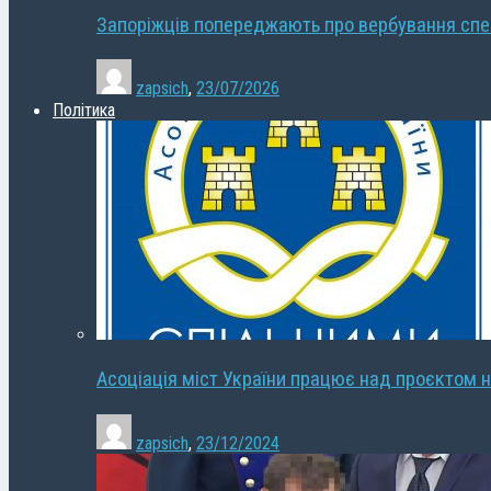
Запоріжців попереджають про вербування сп
zapsich
,
23/07/2026
Політика
Асоціація міст України працює над проєктом н
zapsich
,
23/12/2024