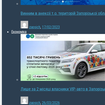
Винним в анексії т.о. територій Запорізької об
zapsich
,
17/02/2023
Економіка
Лише за 2 місяці власники VIP-авто в Запорізь
zapsich
,
26/03/2026