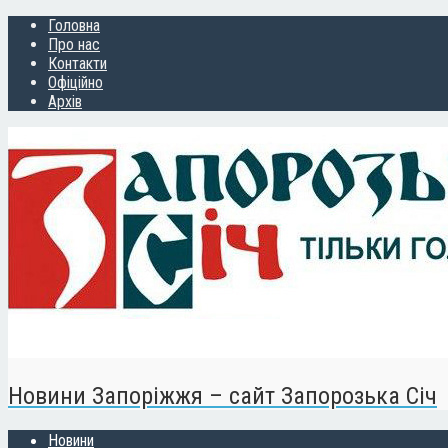
Головна
Про нас
Контакти
Офіційно
Архів
Новини Запоріжжя – сайт Запорозька Січ
Новини