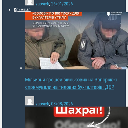
zapsich
,
26/01/2026
Кримінал
Мільйони грошей військових на Запоріжжі
спрямували на тилових бухгалтерів: ДБР
zapsich
,
03/08/2026