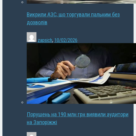
Викрили АЗС, що торгували пальним без
дозволів
zapsich
,
10/02/2026
Порушень на 190 млн грн виявили аудитори
на Запоріжжі