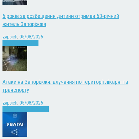
6 років за розбещення дитини отримав 63-річний
житель Запоріжжя
zapsich
,
05/08/2026
Запоріжжя
Новини
Атаки на Запоріжжя: влучання по території лікарні та
транспорту
zapsich
,
05/08/2026
Війна
Запоріжжя
Новини