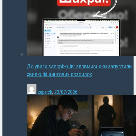
До уваги запоріжців: зловмисники запустили
хвилю фішингових розсилок
zapsich
,
23/07/2026