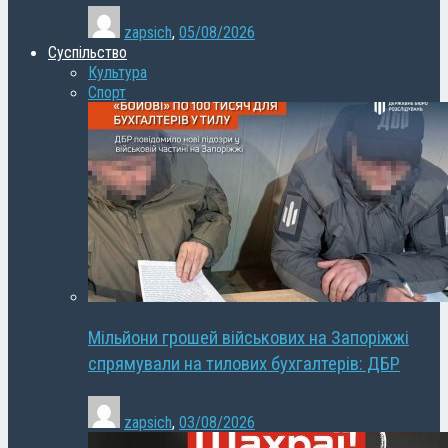
zapsich
,
05/08/2026
Суспільство
Культура
Спорт
Мільйони грошей військових на Запоріжжі
спрямували на тилових бухгалтерів: ДБР
zapsich
,
03/08/2026