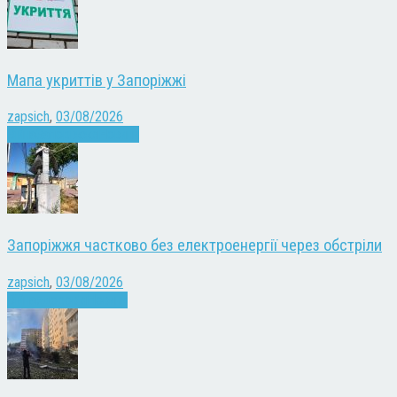
Мапа укриттів у Запоріжжі
zapsich
,
03/08/2026
Війна
Запоріжжя
Новини
Запоріжжя частково без електроенергії через обстріли
zapsich
,
03/08/2026
Війна
здоров'я
Новини