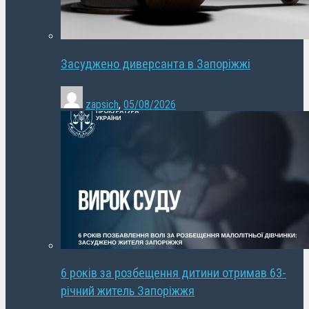
Засуджено диверсанта в Запоріжжі
zapsich
,
05/08/2026
6 років за розбещення дитини отримав 63-
річний житель Запоріжжя