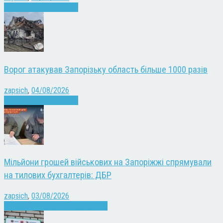
Війна
Запоріжжя
Новини
Ворог атакував Запорізьку область більше 1000 разів
zapsich
,
04/08/2026
Війна
Запоріжжя
Новини
Мільйони грошей військових на Запоріжжі спрямували
на тилових бухгалтерів: ДБР
zapsich
,
03/08/2026
Війна
Запоріжжя
Кримінал
Новини