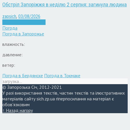
Обстріл Запоріжжя в неділю 2 серпня: загинула людина
zapsich
,
03/08/2026
Війна
Запоріжжя
Новини
Погода
Погода в
Запорожье
влажность:
давление:
ветер:
Погода в Бердянске
Погода в Токмаке
загрузка...
© Запорозька Січ, 2012-2021
У разі використання текстів, частин текстів та ілюстративних
матеріалів сайту sich.zp.ua гіперпосилання на матеріал є
обов'язковим
↑ Назад нагору