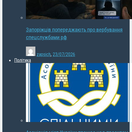
Запоріжців попереджають про вербування
спецслужбами рф
zapsich
,
23/07/2026
Політика