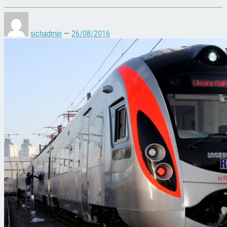
sichadmin
—
26/08/2016