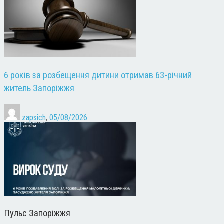
6 років за розбещення дитини отримав 63-річний
житель Запоріжжя
zapsich
,
05/08/2026
Пульс Запоріжжя