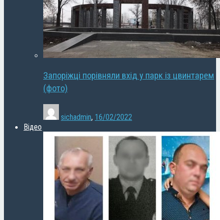
Запоріжці порівняли вхід у парк із цвинтарем
(фото)
sichadmin
,
16/02/2022
Відео