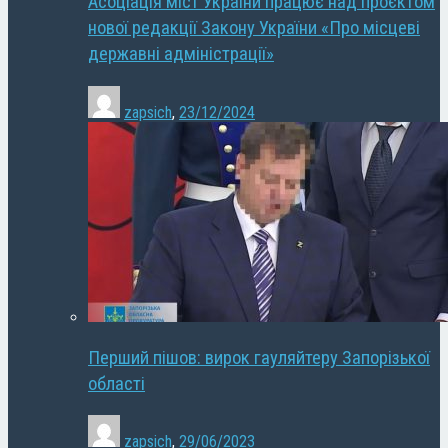
Асоціація міст України працює над проєктом
нової редакції Закону України «Про місцеві
державні адміністрації»
zapsich
,
23/12/2024
Перший пішов: вирок гауляйтеру Запорізької
області
zapsich
,
29/06/2023