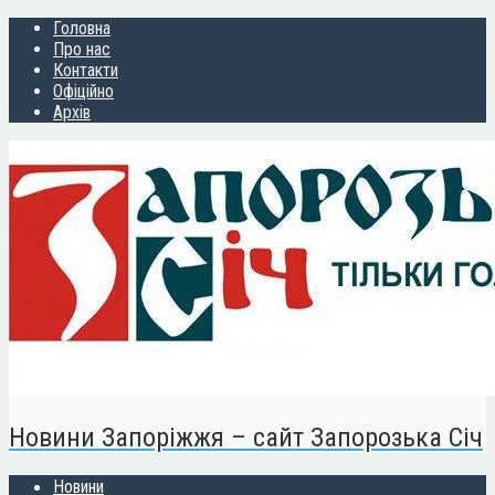
Головна
Про нас
Контакти
Офіційно
Архів
Новини Запоріжжя – сайт Запорозька Січ
Новини