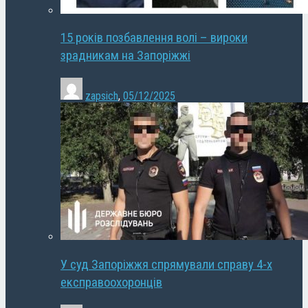
15 років позбавлення волі – вироки
зрадникам на Запоріжжі
zapsich
,
05/12/2025
У суд Запоріжжя спрямували справу 4-х
експравоохоронців