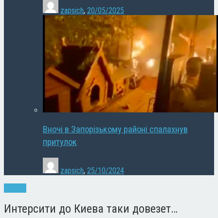
zapsich
,
20/05/2025
Вночі в Запорізькому районі спалахнув
притулок
zapsich
,
25/10/2024
Новини
Интерсити до Киева таки довезет…