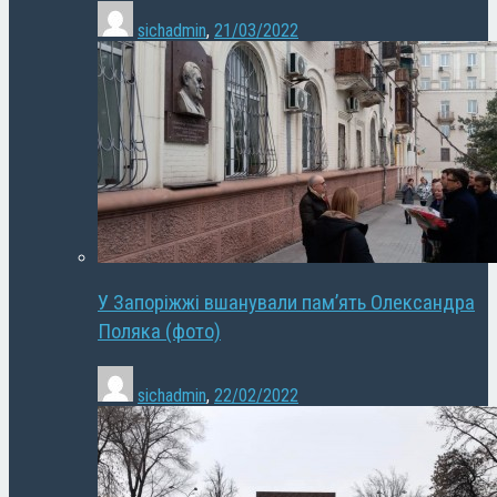
sichadmin
,
21/03/2022
У Запоріжжі вшанували пам’ять Олександра
Поляка (фото)
sichadmin
,
22/02/2022