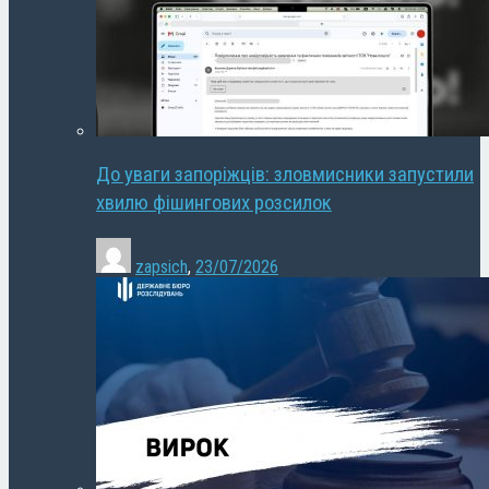
До уваги запоріжців: зловмисники запустили
хвилю фішингових розсилок
zapsich
,
23/07/2026