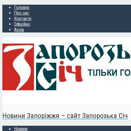
Головна
Про нас
Контакти
Офіційно
Архів
Новини Запоріжжя – сайт Запорозька Січ
Новини