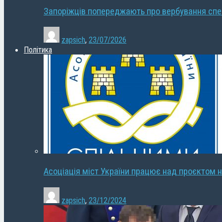
Запоріжців попереджають про вербування сп
zapsich
,
23/07/2026
Політика
Асоціація міст України працює над проєктом н
zapsich
,
23/12/2024