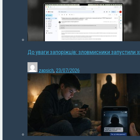
До уваги запоріжців: зловмисники запустили 
zapsich
,
23/07/2026