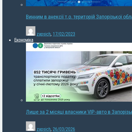
Винним в анексії т.о. територій Запорізької об
zapsich
,
17/02/2023
Економіка
Лише за 2 місяці власники VIP-авто в Запорізь
zapsich
,
26/03/2026