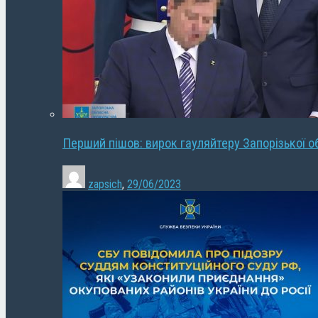
Перший пішов: вирок гауляйтеру Запорізької о
zapsich
,
29/06/2023