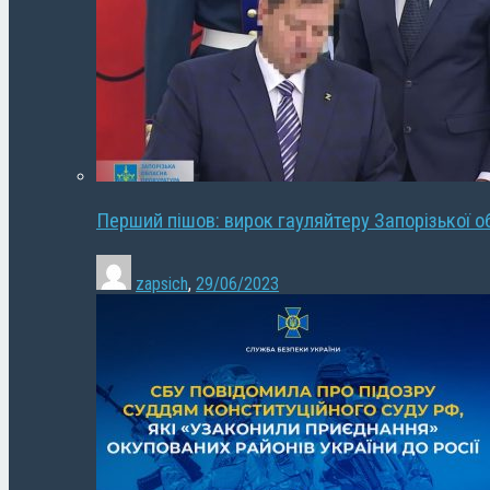
Перший пішов: вирок гауляйтеру Запорізької о
zapsich
,
29/06/2023