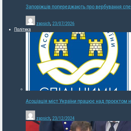
Запоріжців попереджають про вербування сп
zapsich
,
23/07/2026
Політика
Асоціація міст України працює над проєктом н
zapsich
,
23/12/2024