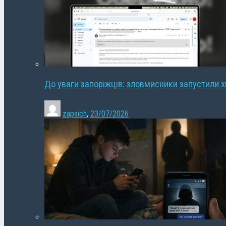
До уваги запоріжців: зловмисники запустили 
zapsich
,
23/07/2026