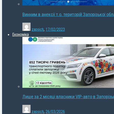
Винним в анексії т.о. територій Запорізької об
zapsich
,
17/02/2023
Економіка
Лише за 2 місяці власники VIP-авто в Запорізь
zapsich
,
26/03/2026