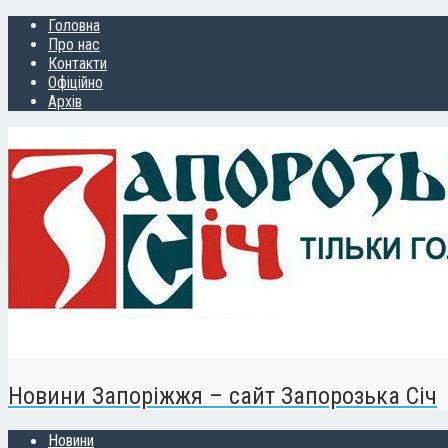
Головна
Про нас
Контакти
Офіційно
Архів
Новини Запоріжжя – сайт Запорозька Січ
Новини