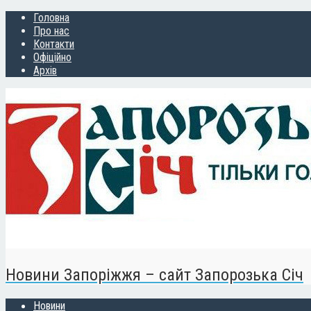
Головна
Про нас
Контакти
Офіційно
Архів
Новини Запоріжжя – сайт Запорозька Січ
Новини