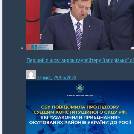
Перший пішов: вирок гауляйтеру Запорізької о
zapsich
,
29/06/2023