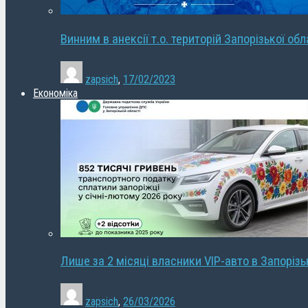
Винним в анексії т.о. територій Запорізької об
zapsich
,
17/02/2023
Економіка
Лише за 2 місяці власники VIP-авто в Запорізь
zapsich
,
26/03/2026