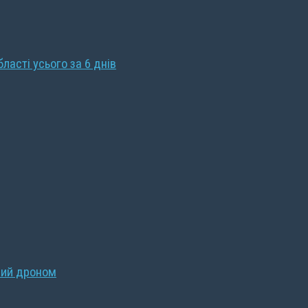
бласті усього за 6 днів
ний дроном