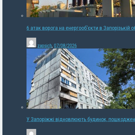
6 атак ворога на енергооб’єкти в Запорізькій о
zapsich
,
07/08/2026
У Запоріжжі відновлюють будинок, пошкодже