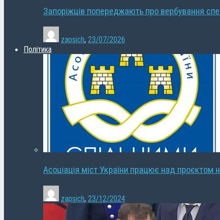
Запоріжців попереджають про вербування сп
zapsich
,
23/07/2026
Політика
Асоціація міст України працює над проєктом н
zapsich
,
23/12/2024