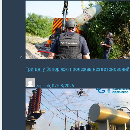
Три дні у Запоріжжі пролежав нездетонований
zapsich
,
07/08/2026