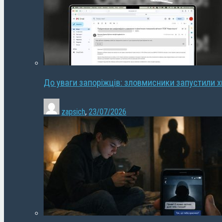
До уваги запоріжців: зловмисники запустили 
zapsich
,
23/07/2026