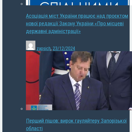
Асоціація міст України працює над проєктом
нової редакції Закону України «Про місцеві
державні адміністрації»
zapsich
,
23/12/2024
Перший пішов: вирок гауляйтеру Запорізької
області