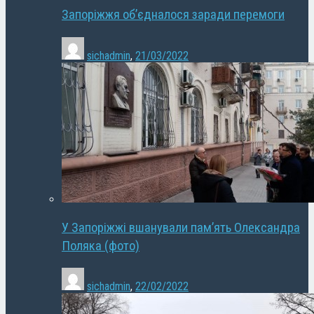
Запоріжжя об’єдналося заради перемоги
sichadmin
,
21/03/2022
У Запоріжжі вшанували пам’ять Олександра
Поляка (фото)
sichadmin
,
22/02/2022