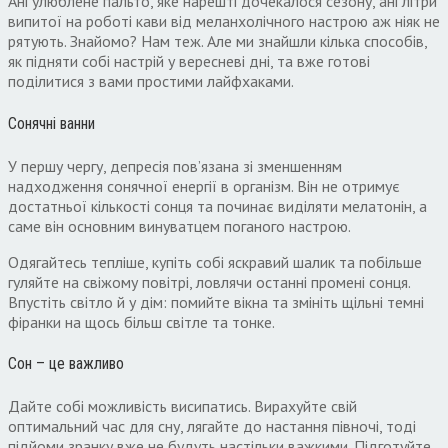
Ані улюблене пальто, яке нарешті дочекалося сезону, ані літри
випитої на роботі кави від меланхолічного настрою аж ніяк не
рятують. Знайомо? Нам теж. Але ми знайшли кілька способів,
як підняти собі настрій у вересневі дні, та вже готові
поділитися з вами простими лайфхаками.
Сонячні ванни
У першу чергу, депресія пов’язана зі зменшенням
надходження сонячної енергії в організм. Він не отримує
достатньої кількості сонця та починає виділяти мелатонін, а
саме він основним винуватцем поганого настрою.
Одягайтесь тепліше, купіть собі яскравий шалик та побільше
гуляйте на свіжому повітрі, ловлячи останні промені сонця.
Впустіть світло й у дім: помийте вікна та змініть щільні темні
фіранки на щось більш світле та тонке.
Сон – це важливо
Дайте собі можливість висипатись. Вирахуйте свій
оптимальний час для сну, лягайте до настання півночі, тоді
підйоми зранку вже не будуть настільки важкими. Підготуйте