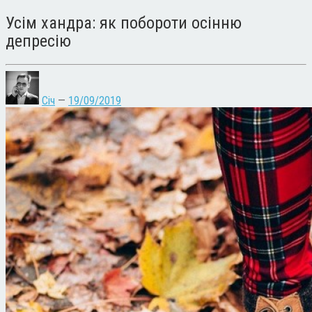
Усім хандра: як побороти осінню
депресію
Січ
—
19/09/2019