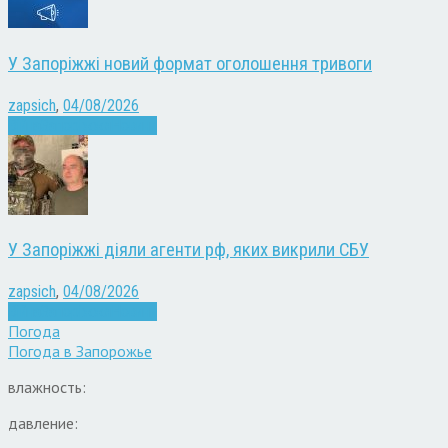
У Запоріжжі новий формат оголошення тривоги
zapsich
,
04/08/2026
Війна
Запоріжжя
Новини
У Запоріжжі діяли агенти рф, яких викрили СБУ
zapsich
,
04/08/2026
Війна
Запоріжжя
Новини
Погода
Погода в
Запорожье
влажность:
давление: