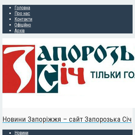
Головна
Про нас
Контакти
Офіційно
Архів
Новини Запоріжжя – сайт Запорозька Січ
Новини