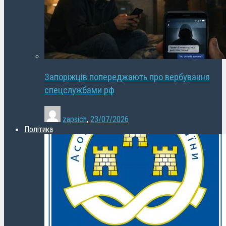
Запоріжців попереджають про вербування
спецслужбами рф
zapsich
,
23/07/2026
Політика