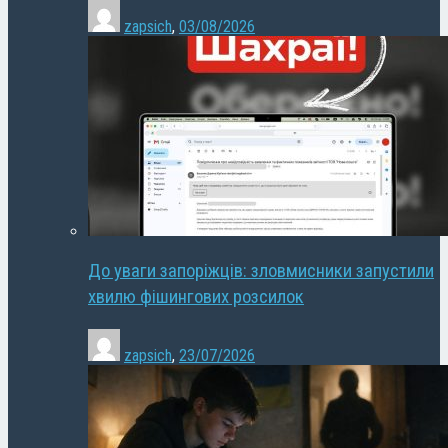
zapsich
,
03/08/2026
До уваги запоріжців: зловмисники запустили
хвилю фішингових розсилок
zapsich
,
23/07/2026