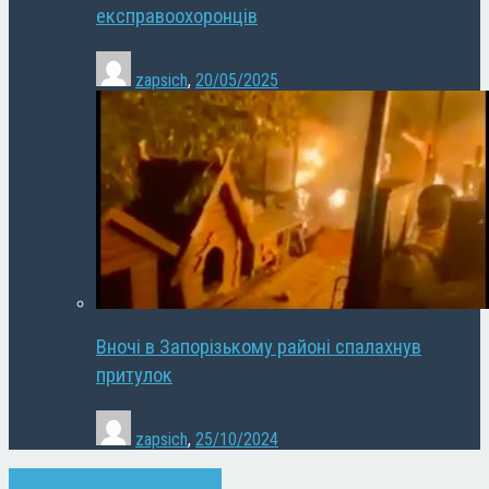
експравоохоронців
zapsich
,
20/05/2025
Вночі в Запорізькому районі спалахнув
притулок
zapsich
,
25/10/2024
Запоріжжя
Новини
Суспільство