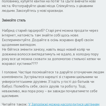
половинку, купуйте квитки на потяг та їдьте вивчати нові
міста. Фотографуйте цікаві місця. Спілкуйтесь з цікавими
людьми. Закохуйтесь у нові краєвиди.
Змінюйте стиль
Набрид старий гардероб? Старі речі можна продати через
інтернет, натомість там знайти собі щось нове.
Експериментуйте. Додайте в осінь яскравих фарб своїм
щоденним виглядом.
Не бійтеся змінити зачіску, навіть якщо новий колір чи
довжина волосся виглядатимуть не вдало, в холодну пору
року все це можна сховати за допомогою стильної кепки чи
яскравої хустинки????
І головне. Частіше посміхайтеся та даруйте оточуючим людям
компліменти. Зустріньтеся нарешті зі старими шкільними чи
університетськими друзями. З’їздіть у гості до батьків чи
бабусі. Полюбіть себе, своїх друзів та роботу. Тоді,
неважливо, яка пора року – ви завжди почуватимете себе
щасливим.
Читайте також:
У Запоріжжі можна насолодитися цвітінням