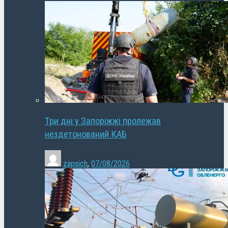
Три дні у Запоріжжі пролежав
нездетонований КАБ
zapsich
,
07/08/2026