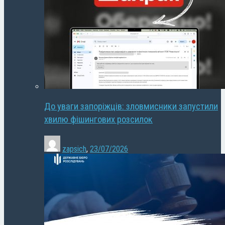
До уваги запоріжців: зловмисники запустили
хвилю фішингових розсилок
zapsich
,
23/07/2026