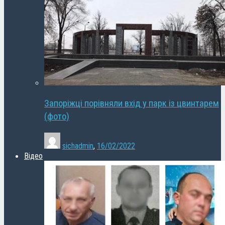
Запоріжці порівняли вхід у парк із цвинтарем
(фото)
sichadmin
,
16/02/2022
Відео