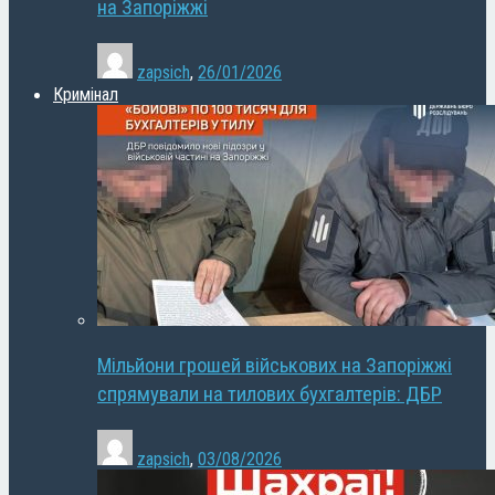
на Запоріжжі
zapsich
,
26/01/2026
Кримінал
Мільйони грошей військових на Запоріжжі
спрямували на тилових бухгалтерів: ДБР
zapsich
,
03/08/2026