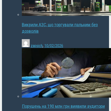
Викрили АЗС, що торгували пальним без
дозволів
zapsich
,
10/02/2026
Порушень на 190 млн грн виявили аудитори