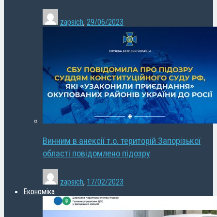
zapsich
,
29/06/2023
Винним в анексії т.о. територій Запорізької
області повідомлено підозру
zapsich
,
17/02/2023
Економіка