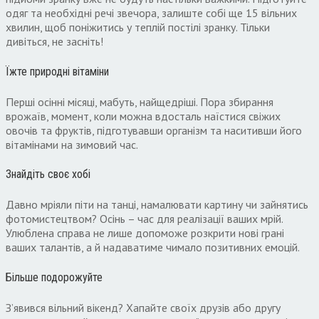
одяг та необхідні речі звечора, залиште собі ще 15 вільних
хвилин, щоб поніжитись у теплій постілі зранку. Тільки
дивіться, не засніть!
Їжте природні вітаміни
Перші осінні місяці, мабуть, найщедріші. Пора збирання
врожаїв, момент, коли можна вдосталь наїстися свіжих
овочів та фруктів, підготувавши організм та наситивши його
вітамінами на зимовий час.
Знайдіть своє хобі
Давно мріяли піти на танці, намалювати картину чи зайнятись
фотомистецтвом? Осінь – час для реалізації ваших мрій.
Улюблена справа не лише допоможе розкрити нові грані
ваших талантів, а й надаватиме чимало позитивних емоцій.
Більше подорожуйте
З’явився вільний вікенд? Хапайте своїх друзів або другу