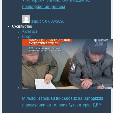
У Запоріжжі відновлюють будинок,
пошкоджений дроном
zapsich
,
07/08/2026
Суспільство
Культура
Спорт
Мільйони грошей військових на Запоріжжі
спрямували на тилових бухгалтерів: ДБР