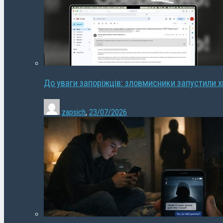
До уваги запоріжців: зловмисники запустили 
zapsich
,
23/07/2026