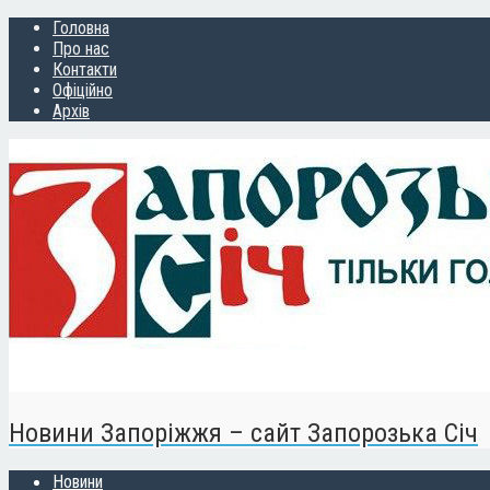
Головна
Про нас
Контакти
Офіційно
Архів
Новини Запоріжжя – сайт Запорозька Січ
Новини