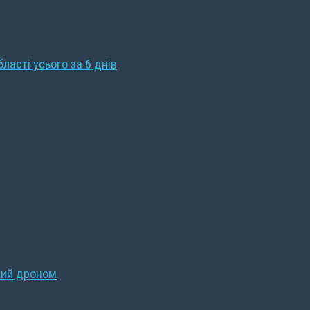
бласті усього за 6 днів
ний дроном