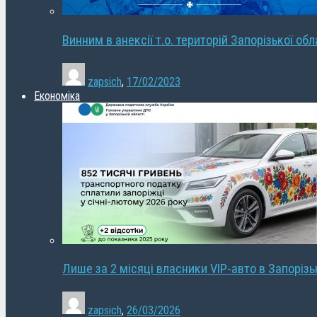
Винним в анексії т.о. територій Запорізької об
zapsich
,
17/02/2023
Економіка
Лише за 2 місяці власники VIP-авто в Запорізь
zapsich
,
26/03/2026