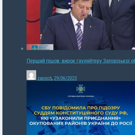
Перший пішов: вирок гауляйтеру Запорізької о
zapsich
,
29/06/2023