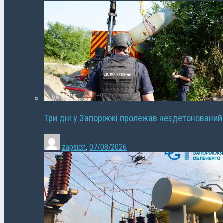
Три дні у Запоріжжі пролежав нездетонований
zapsich
,
07/08/2026