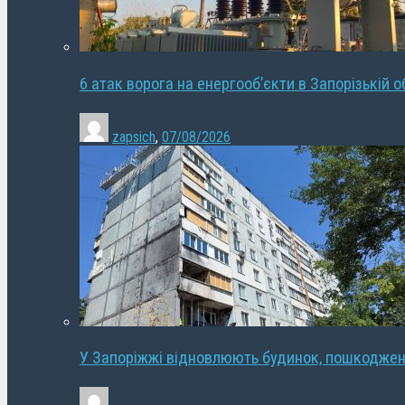
6 атак ворога на енергооб’єкти в Запорізькій о
zapsich
,
07/08/2026
У Запоріжжі відновлюють будинок, пошкодже