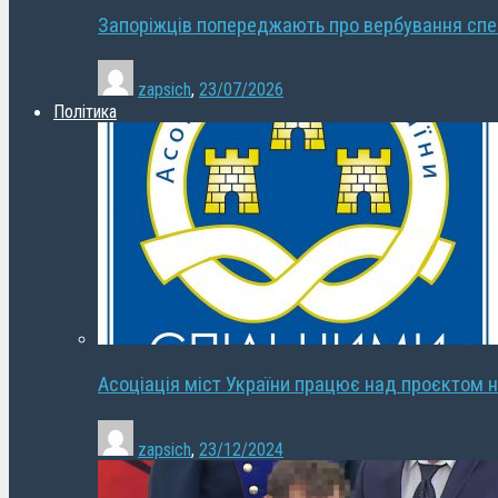
Запоріжців попереджають про вербування сп
zapsich
,
23/07/2026
Політика
Асоціація міст України працює над проєктом н
zapsich
,
23/12/2024