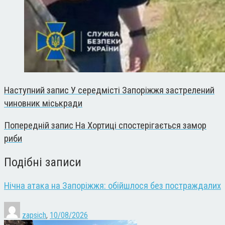
Наступний запис
У середмісті Запоріжжя застрелений
чиновник міськради
Попередній запис
На Хортиці спостерігається замор
риби
Подібні записи
Нічна атака на Запоріжжя: обійшлося без постраждалих
zapsich
,
10/08/2026