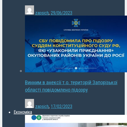
zapsich
,
29/06/2023
Винним в анексії т.о. територій Запорізької
області повідомлено підозру
zapsich
,
17/02/2023
Економіка