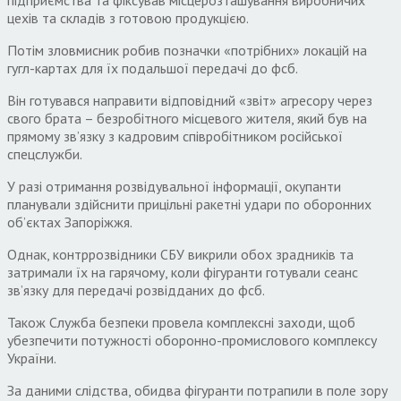
цехів та складів з готовою продукцією.
Потім зловмисник робив позначки «потрібних» локацій на
гугл-картах для їх подальшої передачі до фсб.
Він готувався направити відповідний «звіт» агресору через
свого брата – безробітного місцевого жителя, який був на
прямому зв’язку з кадровим співробітником російської
спецслужби.
У разі отримання розвідувальної інформації, окупанти
планували здійснити прицільні ракетні удари по оборонних
об’єктах Запоріжжя.
Однак, контррозвідники СБУ викрили обох зрадників та
затримали їх на гарячому, коли фігуранти готували сеанс
зв’язку для передачі розвідданих до фсб.
Також Служба безпеки провела комплексні заходи, щоб
убезпечити потужності оборонно-промислового комплексу
України.
За даними слідства, обидва фігуранти потрапили в поле зору