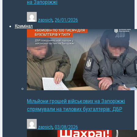
на Запоріжжі
zapsich
,
26/01/2026
Кримінал
Мільйони грошей військових на Запоріжжі
спрямували на тилових бухгалтерів: ДБР
zapsich
,
03/08/2026