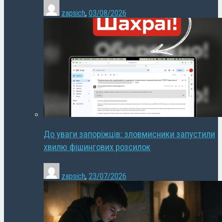
zapsich
,
03/08/2026
До уваги запоріжців: зловмисники запустили
хвилю фішингових розсилок
zapsich
,
23/07/2026