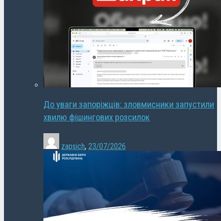
До уваги запоріжців: зловмисники запустили
хвилю фішингових розсилок
zapsich
,
23/07/2026