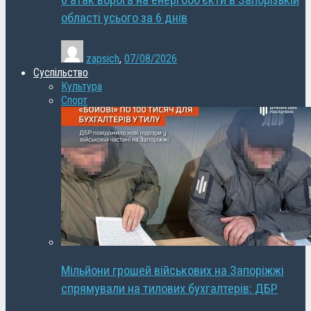
6 атак ворога на енергооб’єкти в Запорізькій
області усього за 6 днів
zapsich
,
07/08/2026
Суспільство
Культура
Спорт
Мільйони грошей військових на Запоріжжі
спрямували на тилових бухгалтерів: ДБР