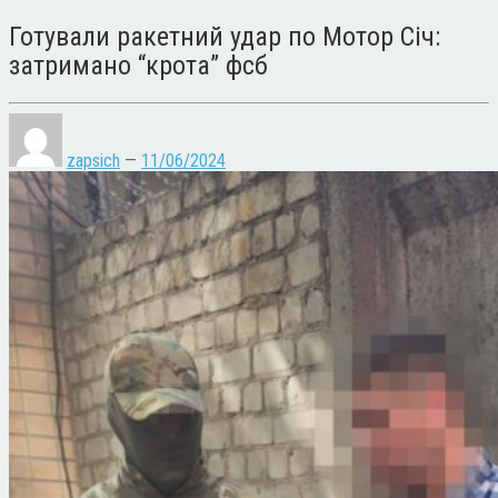
Готували ракетний удар по Мотор Січ:
затримано “крота” фсб
zapsich
—
11/06/2024