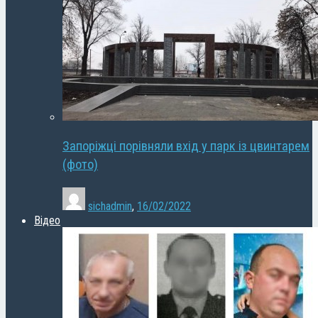
Запоріжці порівняли вхід у парк із цвинтарем
(фото)
sichadmin
,
16/02/2022
Відео