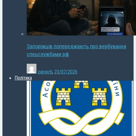
Запоріжців попереджають про вербування
спецслужбами рф
zapsich
,
23/07/2026
Політика