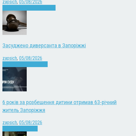
zapsich
,
05/08/2026
Запоріжжя
Культура
Новини
Засуджено диверсанта в Запоріжжі
zapsich
,
05/08/2026
Війна
Запоріжжя
Новини
6 років за розбещення дитини отримав 63-річний
житель Запоріжжя
zapsich
,
05/08/2026
Запоріжжя
Новини