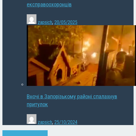
експравоохоронців
zapsich
,
20/05/2025
Вночі в Запорізькому районі спалахнув
притулок
zapsich
,
25/10/2024
Війна
Запоріжжя
Новини