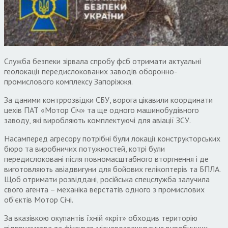
Служба безпеки зірвала спробу фсб отримати актуальні
геолокації передислокованих заводів оборонно-
промислового комплексу Запоріжжя.
За даними контррозвідки СБУ, ворога цікавили координати
цехів ПАТ «Мотор Січ» та ще одного машинобудівного
заводу, які виробляють комплектуючі для авіації ЗСУ.
Насамперед агресору потрібні були локації конструкторських
бюро та виробничих потужностей, котрі були
передислоковані після повномасштабного вторгнення і де
виготовляють авіадвигуни для бойових гелікоптерів та БПЛА.
Щоб отримати розвіддані, російська спецслужба залучила
свого агента – механіка верстатів одного з промислових
об’єктів Мотор Січі.
За вказівкою окупантів їхній «кріт» обходив територію
підприємства та фіксував місцерозташування виробничих