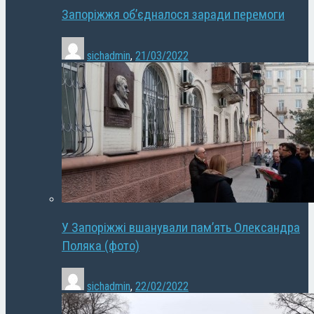
Запоріжжя об’єдналося заради перемоги
sichadmin
,
21/03/2022
У Запоріжжі вшанували пам’ять Олександра
Поляка (фото)
sichadmin
,
22/02/2022