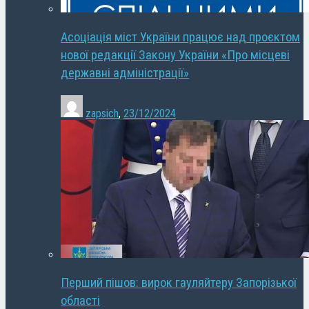
Асоціація міст України працює над проєктом
нової редакції Закону України «Про місцеві
державні адміністрації»
zapsich
,
23/12/2024
Перший пішов: вирок гауляйтеру Запорізької
області