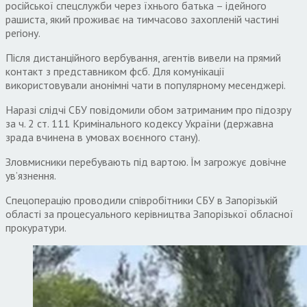
російської спецслужби через їхнього батька – ідейного
рашиста, який проживає на тимчасово захопленій частині
регіону.
Після дистанційного вербування, агентів вивели на прямий
контакт з представником фсб. Для комунікації
використовували анонімні чати в популярному месенджері.
Наразі слідчі СБУ повідомили обом затриманим про підозру
за ч. 2 ст. 111 Кримінального кодексу України (державна
зрада вчинена в умовах воєнного стану).
Зловмисники перебувають під вартою. Їм загрожує довічне
ув’язнення.
Спецоперацію проводили співробітники СБУ в Запорізькій
області за процесуального керівництва Запорізької обласної
прокуратури.