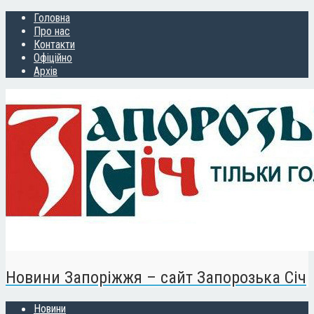
Головна
Про нас
Контакти
Офіційно
Архів
Новини Запоріжжя – сайт Запорозька Січ
Новини