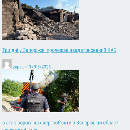
Три дні у Запоріжжі пролежав нездетонований КАБ
zapsich
,
07/08/2026
6 атак ворога на енергооб’єкти в Запорізькій області