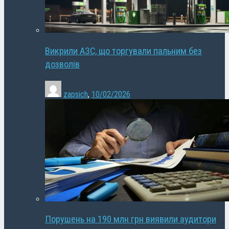
Викрили АЗС, що торгували пальним без
дозволів
zapsich
,
10/02/2026
Порушень на 190 млн грн виявили аудитори