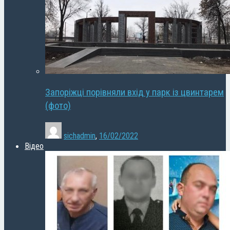
Запоріжці порівняли вхід у парк із цвинтарем
(фото)
sichadmin
,
16/02/2022
Відео