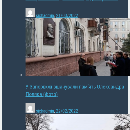
sichadmin
,
21/03/2022
У Запоріжжі вшанували пам’ять Олександра
Поляка (фото)
sichadmin
,
22/02/2022