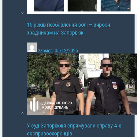
15 років позбавлення волі – вироки
зрадникам на Запоріжжі
zapsich
,
05/12/2025
У суд Запоріжжя спрямували справу 4-х
експравоохоронців