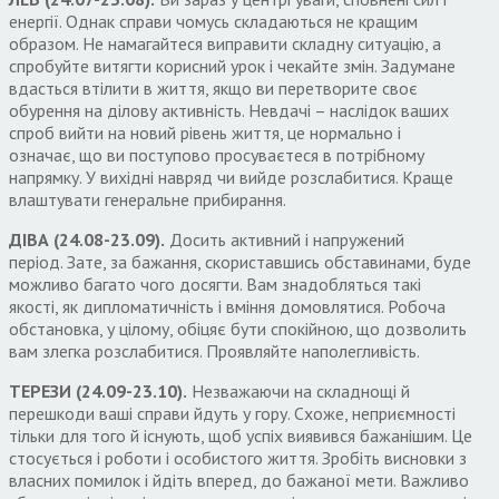
енергії
.
Однак справи чомусь складаються не кращим
образом
.
Не намагайтеся виправити складну ситуацію
,
а
спробуйте витягти корисний урок і чекайте змін
.
Задумане
вдасться втілити в життя
,
якщо ви перетворите своє
обурення на ділову активність
.
Невдачі – наслідок ваших
спроб вийти на новий рівень життя
,
це нормально і
означає
,
що ви поступово просуваєтеся в потрібному
напрямку
.
У вихідні навряд чи вийде розслабитися
.
Краще
влаштувати генеральне прибирання
.
ДІВА
(24.08-23.09).
Досить активний і напружений
період
.
Зате
,
з
а
бажання
,
скориставшись обставинами
,
буде
можливо багато чого досягти
.
Вам знадобляться такі
якості
,
як дипломатичність і вміння домовлятися
.
Робоча
обстановка
,
у цілому
,
обіцяє бути спокійною
,
що дозволить
вам злегка розслабитися
.
Проявляйте наполегливість
.
ТЕРЕЗИ
(24.09-23.10).
Незважаючи на складнощі й
перешкоди ваші справи йдуть у гору
.
Схоже
,
неприємності
тільки для того й існують
,
щоб успіх виявився бажанішим
.
Це
стосується і роботи і особистого життя
.
Зробіть висновки з
власних помилок і йдіть вперед
,
до бажаної мети
.
Важливо