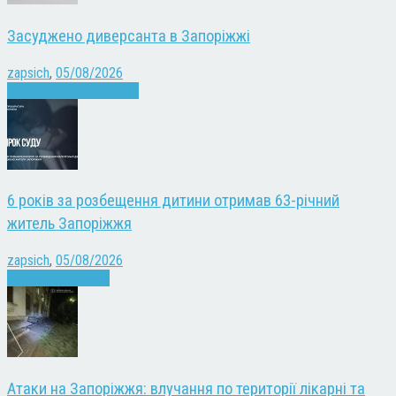
Засуджено диверсанта в Запоріжжі
zapsich
,
05/08/2026
Війна
Запоріжжя
Новини
6 років за розбещення дитини отримав 63-річний
житель Запоріжжя
zapsich
,
05/08/2026
Запоріжжя
Новини
Атаки на Запоріжжя: влучання по території лікарні та