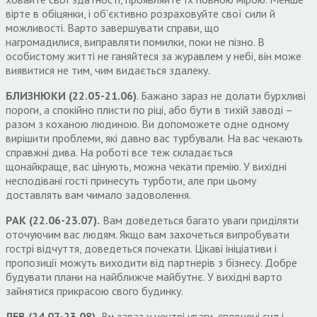
вірте в обіцянки
,
і об
‘
єктивно розраховуйте свої сили й
можливості
.
Варто завершувати справи
,
що
нагромадилися
,
виправляти помилки
,
поки не пізно
.
В
особистому житті не ганяйтеся за журавлем у небі
,
він може
виявитися не тим
,
чим видається здалеку
.
БЛИЗНЮКИ
(22.05-21.06)
.
Бажано зараз не долати бурхливі
пороги
,
а спокійно плисти по ріці
,
або бути в тихій заводі –
разом з коханою людиною
.
Ви допоможете одне одному
вирішити проблеми
,
які давно вас турбували
.
На вас чекають
справжні дива
.
На роботі все теж складається
щонайкраще
,
вас цінують
,
можна чекати премію
.
У вихідні
несподівані гості принесуть турботи
,
але при цьому
доставлять вам чимало задоволення
.
РАК
(22.06-23.07).
Вам доведеться багато уваги приділяти
оточуючим вас людям
.
Якщо вам захочеться випробувати
гострі відчуття
,
доведеться почекати
.
Цікаві ініціативи і
пропозиції можуть виходити від партнерів з бізнесу
.
Добре
будувати плани на найближче майбутнє
.
У вихідні варто
зайнятися прикрасою свого будинку
.
ЛЕВ
(24.07-23.08).
Ви зараз у центрі уваги
,
сповнені сил і