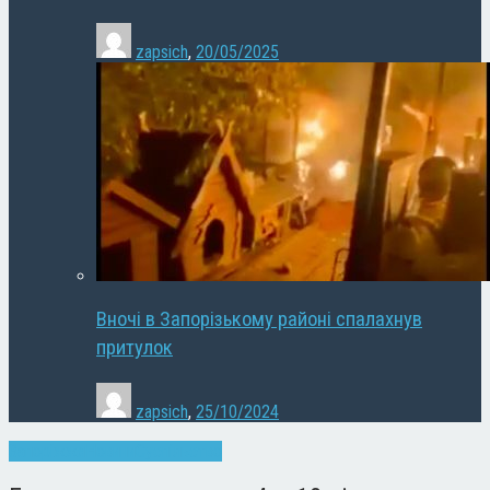
zapsich
,
20/05/2025
Вночі в Запорізькому районі спалахнув
притулок
zapsich
,
25/10/2024
Запоріжжя
Новини
Суспільство