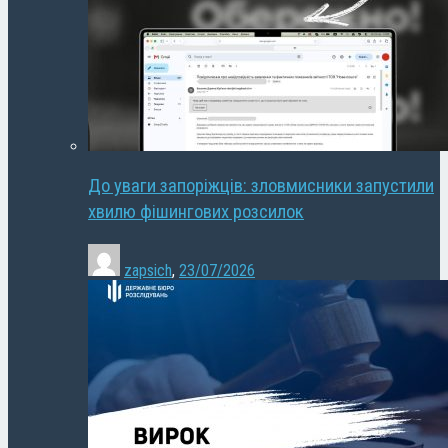
До уваги запоріжців: зловмисники запустили
хвилю фішингових розсилок
zapsich
,
23/07/2026