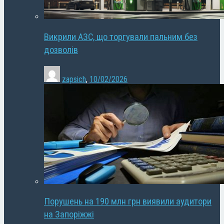
Викрили АЗС, що торгували пальним без
дозволів
zapsich
,
10/02/2026
Порушень на 190 млн грн виявили аудитори
на Запоріжжі