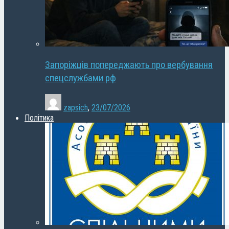
Запоріжців попереджають про вербування
спецслужбами рф
zapsich
,
23/07/2026
Політика