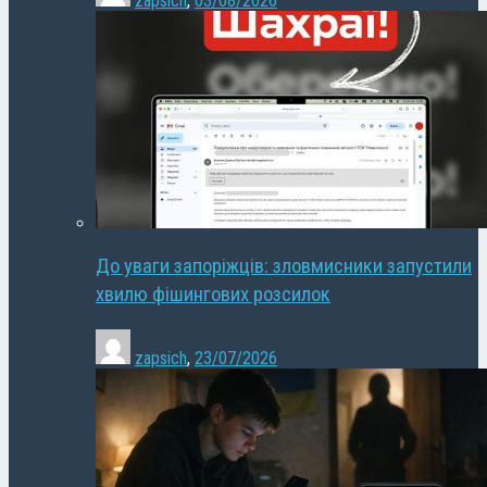
zapsich
,
03/08/2026
До уваги запоріжців: зловмисники запустили
хвилю фішингових розсилок
zapsich
,
23/07/2026