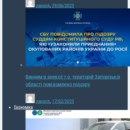
zapsich
,
29/06/2023
Винним в анексії т.о. територій Запорізької
області повідомлено підозру
zapsich
,
17/02/2023
Економіка