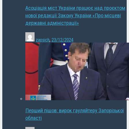
Асоціація міст України працює над проєктом
нової редакції Закону України «Про місцеві
державні адміністрації»
zapsich
,
23/12/2024
Перший пішов: вирок гауляйтеру Запорізької
області