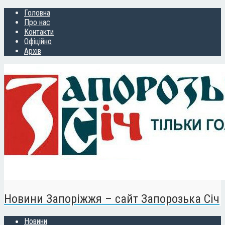
Головна
Про нас
Контакти
Офіційно
Архів
Новини Запоріжжя – сайт Запорозька Січ
Новини