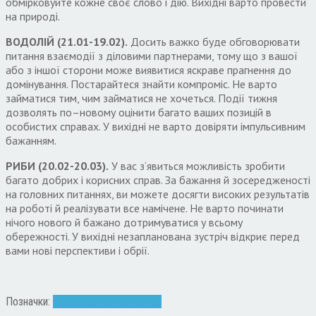
обмірковуйте кожне своє слово і дію
.
Вихідні варто провести
на природі
.
ВОДОЛІЙ
(21.01-19.02).
Досить важко буде обговорювати
питання взаємодії з діловими партнерами
,
тому що з вашої
або з іншої сторони може виявитися яскраве прагнення до
домінування
.
Постарайтеся знайти компроміс
.
Не варто
займатися тим
,
чим займатися не хочеться
.
Події тижня
дозволять по
–
новому оцінити багато ваших позицій в
особистих справах
.
У вихідні не варто довіряти імпульсивним
бажанням
.
РИБИ
(20.02-20.03).
У вас з
‘
явиться можливість зробити
багато добрих і корисних справ
.
За бажання й зосередженості
на головних питаннях
,
ви можете досягти високих результатів
на роботі й реалізувати все намічене
.
Не варто починати
нічого нового й бажано дотримуватися у всьому
обережності
.
У вихідні незапланована зустріч відкриє перед
вами нові перспективи і обрії
.
Позначки:
Гороскоп. знаки
прогноз