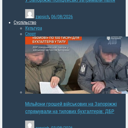
У Запоріжжі поліцейські затримали палія
zapsich
,
06/08/2026
Суспільство
Культура
Спорт
Мільйони грошей військових на Запоріжжі
спрямували на тилових бухгалтерів: ДБР