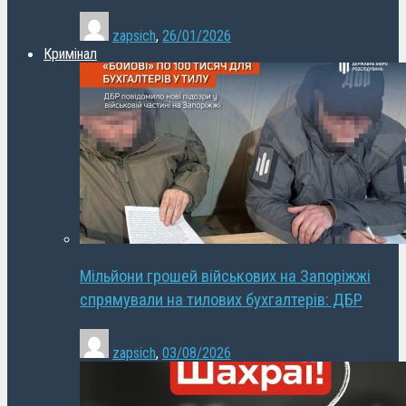
zapsich
,
26/01/2026
Кримінал
Мільйони грошей військових на Запоріжжі
спрямували на тилових бухгалтерів: ДБР
zapsich
,
03/08/2026