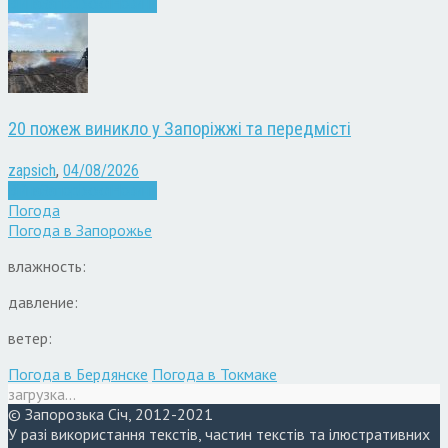
Війна
Запоріжжя
Новини
20 пожеж виникло у Запоріжжі та передмісті
zapsich
,
04/08/2026
Війна
Запоріжжя
Новини
Погода
Погода в
Запорожье
влажность:
давление:
ветер:
Погода в Бердянске
Погода в Токмаке
загрузка...
© Запорозька Січ, 2012-2021
У разі використання текстів, частин текстів та ілюстративних