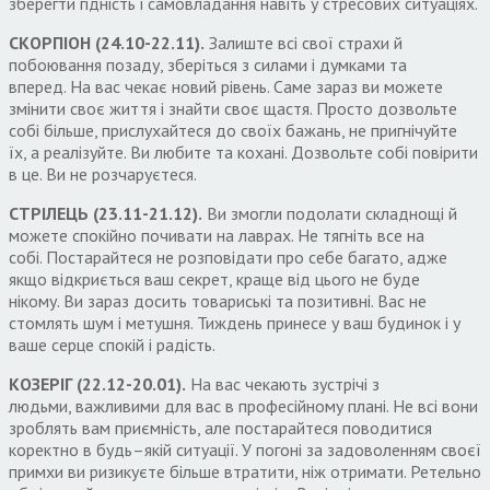
зберегти гідність і самовладання навіть у стресових ситуаціях
.
СКОРПІОН
(24.10-22.11).
Залиште всі свої страхи й
побоювання позаду
,
зберіться з силами і думками та
вперед
.
На вас чекає новий рівень
.
Саме зараз ви можете
змінити своє життя
і
знайти своє щастя
.
Просто дозвольте
собі більше
,
прислухайтеся до своїх бажань
,
не пригнічуйте
їх
,
а реалізуйте
.
Ви любите та кохані
.
Дозвольте собі повірити
в це
.
Ви не розчаруєтеся
.
СТРІЛЕЦЬ
(23.11-21.12).
Ви змогли подолати
скла
днощі й
можете спокійно почивати на лаврах
.
Не тягніть все на
собі
.
Постарайтеся не розповідати про себе багато
,
адже
якщо відкриється ваш секрет
,
краще від цього не буде
нікому
.
Ви зараз досить товариські та позитивні
.
Вас не
стомлять шум і метушня
.
Тиждень принесе у ваш будинок і у
ваше серце спокій і радість
.
КОЗЕРІГ
(22.12-20.01).
На вас чекають зустрічі з
людьми
,
важливими для вас в професійному плані
.
Не всі вони
зроблять вам приємність
,
але постарайтеся поводитися
коректно в будь
–
якій ситуації
.
У погоні за задоволенням своєї
примхи ви ризикуєте більше втратити
,
ніж
отримати
.
Ретельно