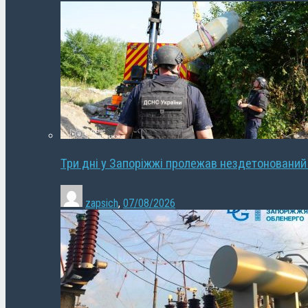
Три дні у Запоріжжі пролежав нездетонований
zapsich
,
07/08/2026