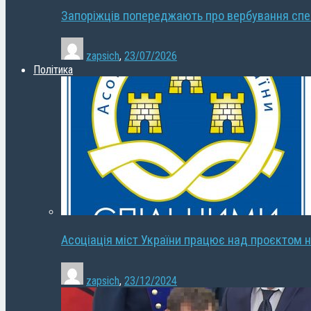
Запоріжців попереджають про вербування сп
zapsich
,
23/07/2026
Політика
Асоціація міст України працює над проєктом н
zapsich
,
23/12/2024