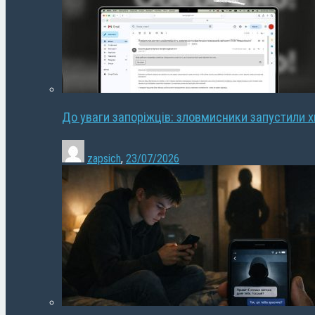
До уваги запоріжців: зловмисники запустили 
zapsich
,
23/07/2026