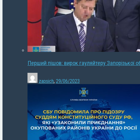
Перший пішов: вирок гауляйтеру Запорізької о
zapsich
,
29/06/2023