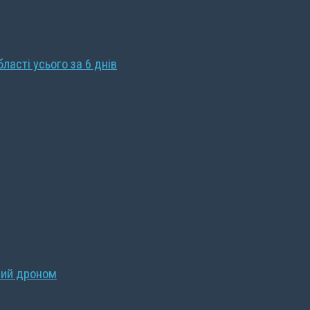
бласті усього за 6 днів
ний дроном