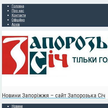
Головна
Про нас
Контакти
Офіційно
Архів
Новини Запоріжжя – сайт Запорозька Січ
Новини