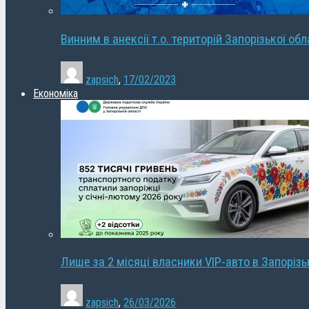
Винним в анексії т.о. територій Запорізької об
zapsich
,
17/02/2023
Економіка
Лише за 2 місяці власники VIP-авто в Запорізь
zapsich
,
26/03/2026