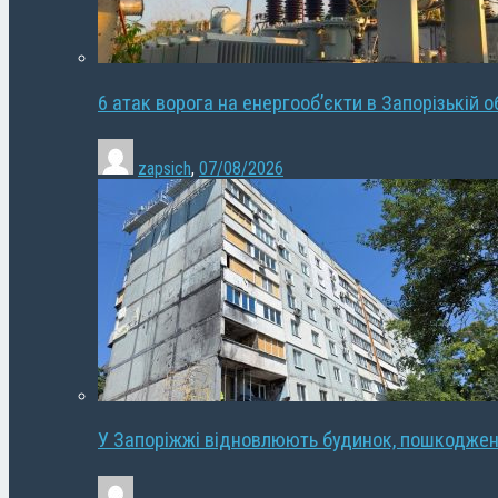
6 атак ворога на енергооб’єкти в Запорізькій о
zapsich
,
07/08/2026
У Запоріжжі відновлюють будинок, пошкодже