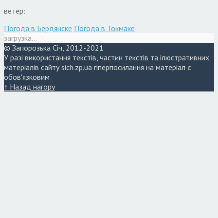
ветер:
Погода в Бердянске
Погода в Токмаке
загрузка...
© Запорозька Січ, 2012-2021
У разі використання текстів, частин текстів та ілюстративних
матеріалів сайту sich.zp.ua гіперпосилання на матеріал є
обов'язковим
↑ Назад нагору