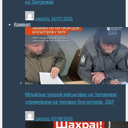
на Запоріжжі
zapsich
,
26/01/2026
Кримінал
Мільйони грошей військових на Запоріжжі
спрямували на тилових бухгалтерів: ДБР
zapsich
,
03/08/2026