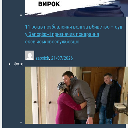
11 років позбавлення волі за вбивство – суд
у Запоріжжі призначив покарання
ексвійськовослужбовцю
zapsich
,
21/07/2026
Фото