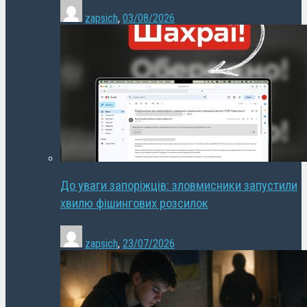
zapsich
,
03/08/2026
До уваги запоріжців: зловмисники запустили
хвилю фішингових розсилок
zapsich
,
23/07/2026