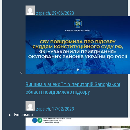
zapsich
,
29/06/2023
Винним в анексії т.о. територій Запорізької
області повідомлено підозру
zapsich
,
17/02/2023
Економіка