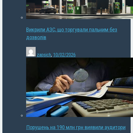
Викрили АЗС, що торгували пальним без
дозволів
zapsich
,
10/02/2026
Порушень на 190 млн грн виявили аудитори