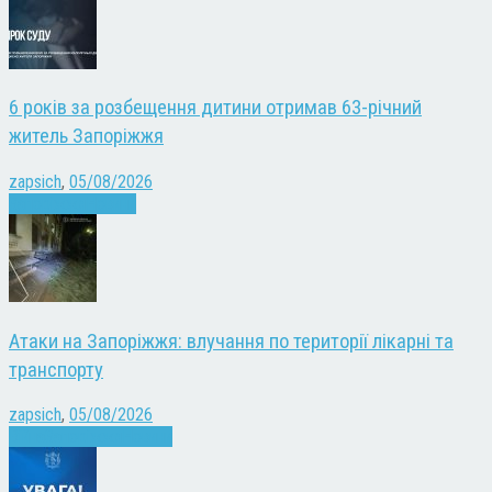
6 років за розбещення дитини отримав 63-річний
житель Запоріжжя
zapsich
,
05/08/2026
Запоріжжя
Новини
Атаки на Запоріжжя: влучання по території лікарні та
транспорту
zapsich
,
05/08/2026
Війна
Запоріжжя
Новини