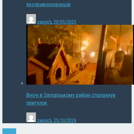
експравоохоронців
zapsich
,
20/05/2025
Вночі в Запорізькому районі спалахнув
притулок
zapsich
,
25/10/2024
Новини