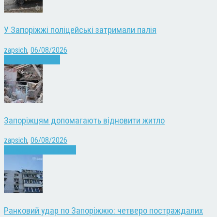
У Запоріжжі поліцейські затримали палія
zapsich
,
06/08/2026
Запоріжжя
Новини
Запоріжцям допомагають відновити житло
zapsich
,
06/08/2026
Війна
Запоріжжя
Новини
Ранковий удар по Запоріжжю: четверо постраждалих