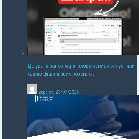
До уваги запоріжців: зловмисники запустили
хвилю фішингових розсилок
zapsich
,
23/07/2026