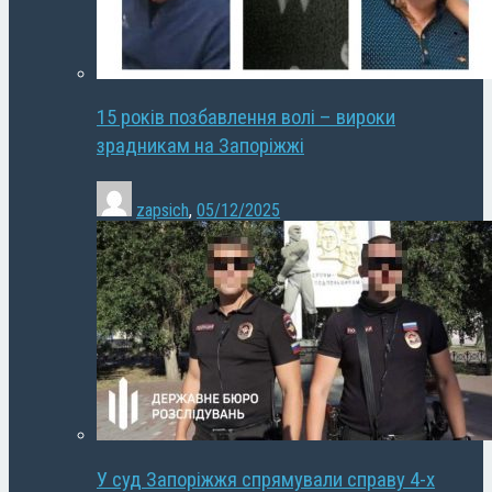
15 років позбавлення волі – вироки
зрадникам на Запоріжжі
zapsich
,
05/12/2025
У суд Запоріжжя спрямували справу 4-х