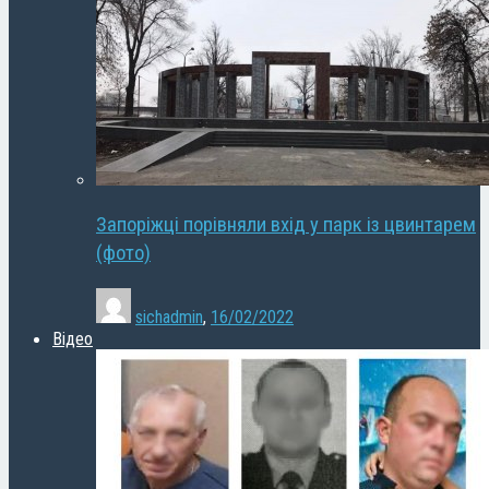
Запоріжці порівняли вхід у парк із цвинтарем
(фото)
sichadmin
,
16/02/2022
Відео