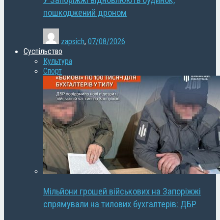
У Запоріжжі відновлюють будинок,
пошкоджений дроном
zapsich
,
07/08/2026
Суспільство
Культура
Спорт
Мільйони грошей військових на Запоріжжі
спрямували на тилових бухгалтерів: ДБР