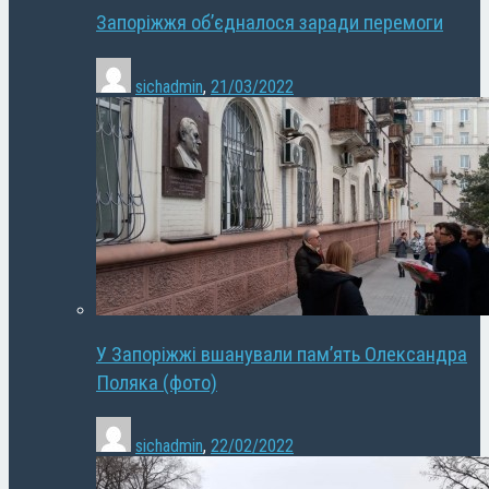
Запоріжжя об’єдналося заради перемоги
sichadmin
,
21/03/2022
У Запоріжжі вшанували пам’ять Олександра
Поляка (фото)
sichadmin
,
22/02/2022