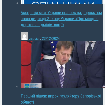
Асоціація міст України працює над проєктом
нової редакції Закону України «Про місцеві
державні адміністрації»
zapsich
,
23/12/2024
Перший пішов: вирок гауляйтеру Запорізької
області