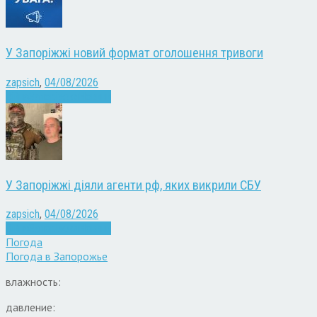
У Запоріжжі новий формат оголошення тривоги
zapsich
,
04/08/2026
Війна
Запоріжжя
Новини
У Запоріжжі діяли агенти рф, яких викрили СБУ
zapsich
,
04/08/2026
Війна
Запоріжжя
Новини
Погода
Погода в
Запорожье
влажность:
давление: