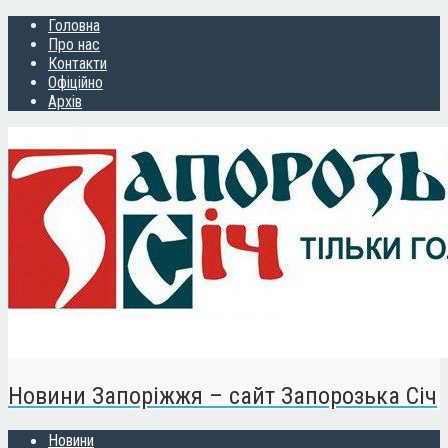
Головна
Про нас
Контакти
Офіційно
Архів
Новини Запоріжжя – сайт Запорозька Січ
Новини