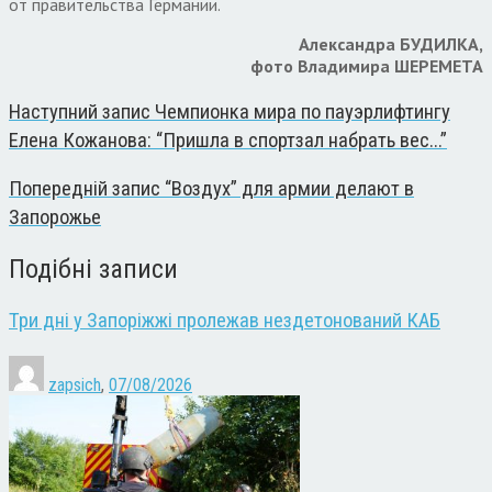
от правительства Германии.
Александра БУДИЛКА,
фото Владимира ШЕРЕМЕТА
Наступний запис
Чемпионка мира по пауэрлифтингу
Елена Кожанова: “Пришла в спортзал набрать вес...”
Попередній запис
“Воздух” для армии делают в
Запорожье
Подібні записи
Три дні у Запоріжжі пролежав нездетонований КАБ
zapsich
,
07/08/2026