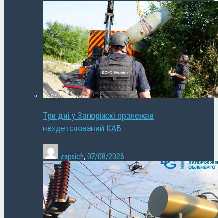
Три дні у Запоріжжі пролежав
нездетонований КАБ
zapsich
,
07/08/2026