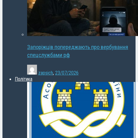
Запоріжців попереджають про вербування
спецслужбами рф
zapsich
,
23/07/2026
Політика