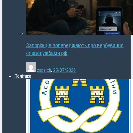
Запоріжців попереджають про вербування
спецслужбами рф
zapsich
,
23/07/2026
Політика