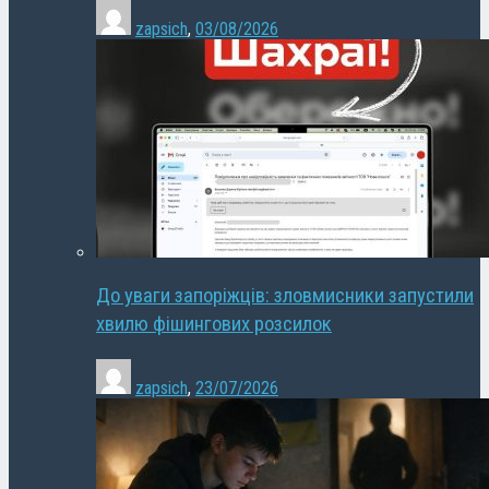
zapsich
,
03/08/2026
До уваги запоріжців: зловмисники запустили
хвилю фішингових розсилок
zapsich
,
23/07/2026