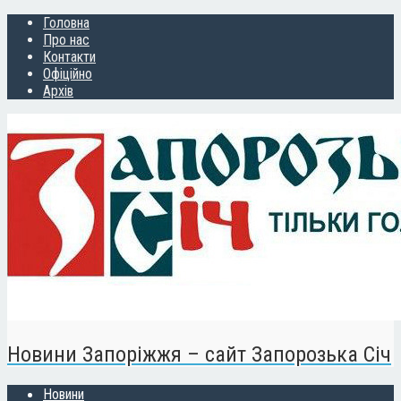
Головна
Про нас
Контакти
Офіційно
Архів
Новини Запоріжжя – сайт Запорозька Січ
Новини