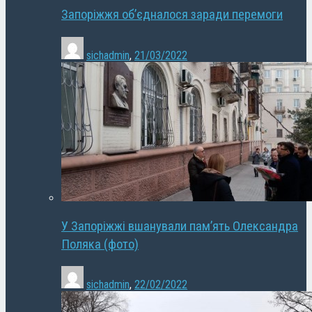
Запоріжжя об’єдналося заради перемоги
sichadmin
,
21/03/2022
У Запоріжжі вшанували пам’ять Олександра
Поляка (фото)
sichadmin
,
22/02/2022