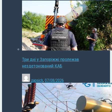
Три дні у Запоріжжі пролежав
нездетонований КАБ
zapsich
,
07/08/2026