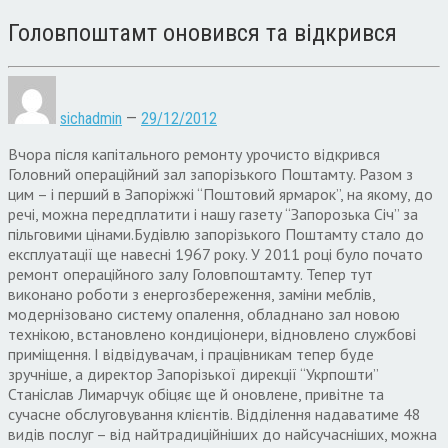
Головпоштамт оновився та відкрився
sichadmin
—
29/12/2012
Вчора після капітального ремонту урочисто відкрився
Головний операційний зал запорізького Поштамту. Разом з
цим – і перший в Запоріжжі “Поштовий ярмарок”, на якому, до
речі, можна передплатити і нашу газету “Запорозька Січ” за
пільговими цінами.Будівлю запорізького Поштамту стало до
експлуатації ще навесні 1967 року. У 2011 році було почато
ремонт операційного залу Головпоштамту. Тепер тут
виконано роботи з енергозбереження, заміни меблів,
модернізовано систему опалення, обладнано зал новою
технікою, встановлено кондиціонери, відновлено службові
приміщення. І відвідувачам, і працівникам тепер буде
зручніше, а директор Запорізької дирекції “Укрпошти”
Станіслав Лимарчук обіцяє ще й оновлене, привітне та
сучасне обслуговування клієнтів. Відділення надаватиме 48
видів послуг – від найтрадиційніших до найсучасніших, можна