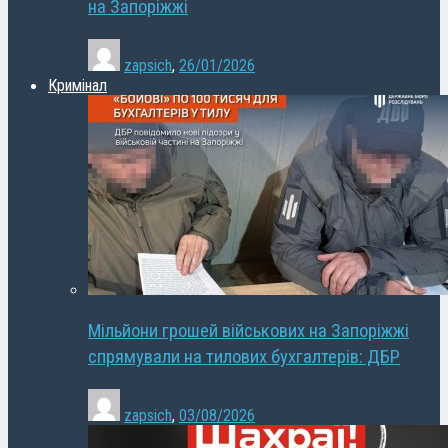
на Запоріжжі
zapsich
,
26/01/2026
Кримінал
Мільйони грошей військових на Запоріжжі
спрямували на тилових бухгалтерів: ДБР
zapsich
,
03/08/2026