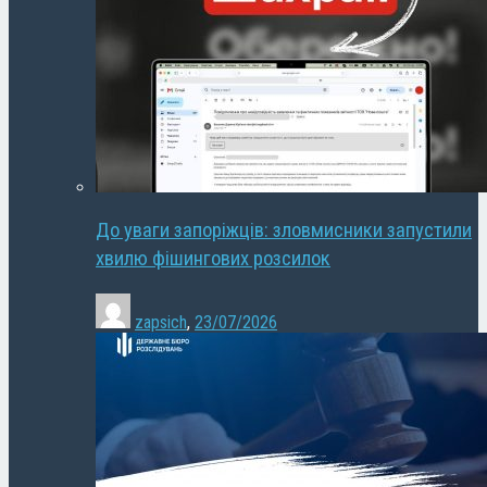
До уваги запоріжців: зловмисники запустили
хвилю фішингових розсилок
zapsich
,
23/07/2026