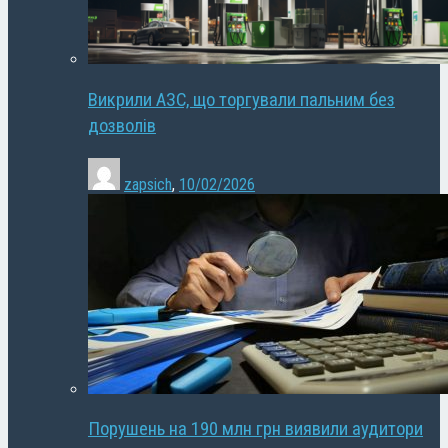
Викрили АЗС, що торгували пальним без
дозволів
zapsich
,
10/02/2026
Порушень на 190 млн грн виявили аудитори