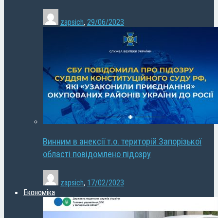
zapsich
,
29/06/2023
Винним в анексії т.о. територій Запорізької
області повідомлено підозру
zapsich
,
17/02/2023
Економіка