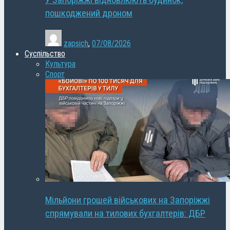
У Запоріжжі відновлюють будинок,
пошкоджений дроном
zapsich
,
07/08/2026
Суспільство
Культура
Спорт
Мільйони грошей військових на Запоріжжі
спрямували на тилових бухгалтерів: ДБР