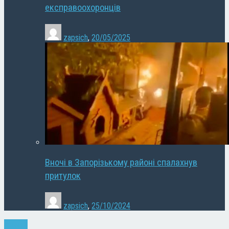
експравоохоронців
zapsich
,
20/05/2025
Вночі в Запорізькому районі спалахнув
притулок
zapsich
,
25/10/2024
Новини