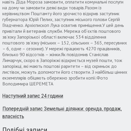
навіть Діда Мороза замовити, оплатити комунальні послуги
на дому чи замовити деякі види товарів.Разом із
керівництвом Поштамту його урочисто відкрив заступник
губернатора Юрій Пелих, заступник міського голови Сергій
Гладченко. Архієпископ Лука освятив приміщення.У цей день
привітали й ветеранів служби. Мережа об’єктів поштового
зв’язку Запорізької області включає 534 відділення
поштового зв’язку (міських – 152, сільських – 365, пересувних
– 6, одне – сезонне). У мережі працюють 4270 працівників,
близько 90 відсотків – жінки.Як повідомив Станіслав
Лимарчук, скоро в Запоріжжі відкриється музей пошти, тож
запоріжці, які мають поштові раритети – від скриньок до
листівок, можуть допомогти його створити. З найбільш цінних
екземплярів обіцяють обережно зробити копії.Фото
Володимира ШЕРЕМЕТА
Наступний запис
24 години
Попередній запис
Земельні ділянки: оренда, продаж,
власність
Подібні записи