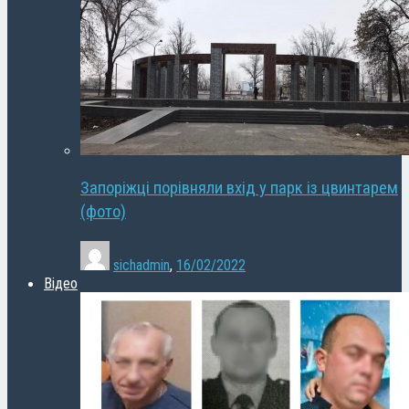
Запоріжці порівняли вхід у парк із цвинтарем
(фото)
sichadmin
,
16/02/2022
Відео