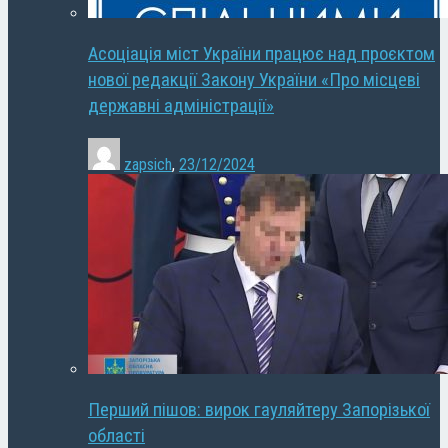
Асоціація міст України працює над проєктом
нової редакції Закону України «Про місцеві
державні адміністрації»
zapsich
,
23/12/2024
Перший пішов: вирок гауляйтеру Запорізької
області