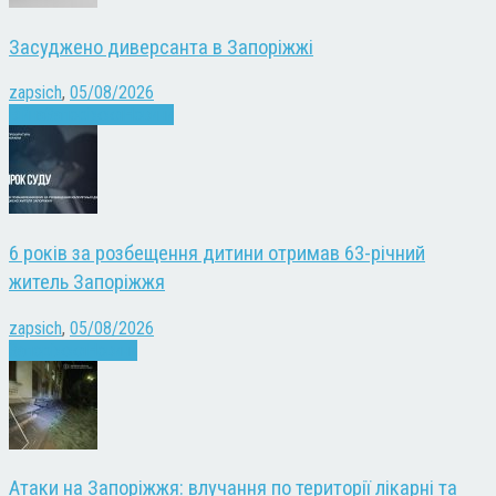
Засуджено диверсанта в Запоріжжі
zapsich
,
05/08/2026
Війна
Запоріжжя
Новини
6 років за розбещення дитини отримав 63-річний
житель Запоріжжя
zapsich
,
05/08/2026
Запоріжжя
Новини
Атаки на Запоріжжя: влучання по території лікарні та