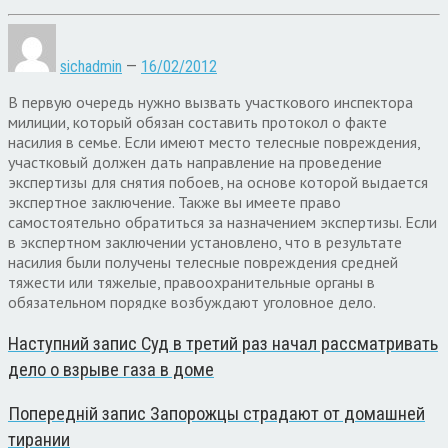
sichadmin
—
16/02/2012
В первую очередь нужно вызвать участкового инспектора
милиции, который обязан составить протокол о факте
насилия в семье. Если имеют место телесные повреждения,
участковый должен дать направление на проведение
экспертизы для снятия побоев, на основе которой выдается
экспертное заключение. Также вы имеете право
самостоятельно обратиться за назначением экспертизы. Если
в экспертном заключении установлено, что в результате
насилия были получены телесные повреждения средней
тяжести или тяжелые, правоохранительные органы в
обязательном порядке возбуждают уголовное дело.
Наступний запис
Суд в третий раз начал рассматривать
дело о взрыве газа в доме
Попередній запис
Запорожцы страдают от домашней
тирании