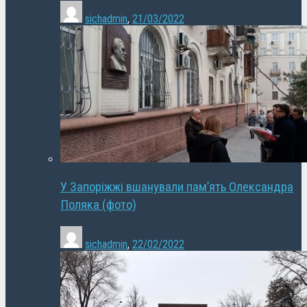
sichadmin
,
21/03/2022
У Запоріжжі вшанували пам’ять Олександра
Поляка (фото)
sichadmin
,
22/02/2022