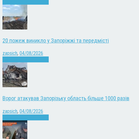
Війна
Запоріжжя
Новини
20 пожеж виникло у Запоріжжі та передмісті
zapsich
,
04/08/2026
Війна
Запоріжжя
Новини
Ворог атакував Запорізьку область більше 1000 разів
zapsich
,
04/08/2026
Війна
Запоріжжя
Новини