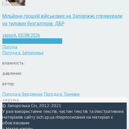
Мільйони грошей військових на Запоріжжі спрямували
на тилових бухгалтерів: ДБР
zapsich
,
03/08/2026
Війна
Запоріжжя
Кримінал
Новини
Погода
Погода в
Запорожье
влажность:
давление:
ветер:
Погода в Бердянске
Погода в Токмаке
загрузка...
© Запорозька Січ, 2012-2021
У разі використання текстів, частин текстів та ілюстративних
матеріалів сайту sich.zp.ua гіперпосилання на матеріал є
обов'язковим
↑ Назад нагору