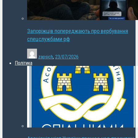
Запоріжців попереджають про вербування
спецслужбами рф
zapsich
,
23/07/2026
Політика