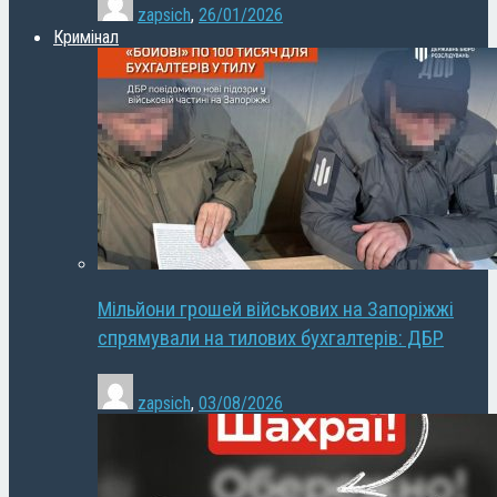
zapsich
,
26/01/2026
Кримінал
Мільйони грошей військових на Запоріжжі
спрямували на тилових бухгалтерів: ДБР
zapsich
,
03/08/2026