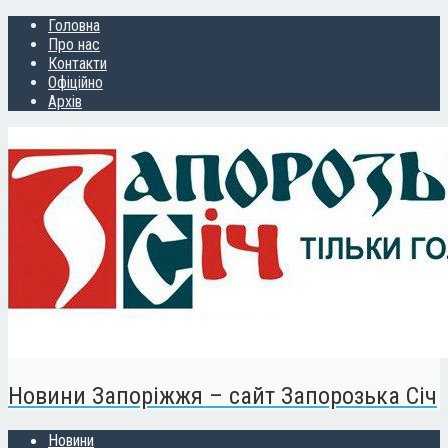
Головна
Про нас
Контакти
Офіційно
Архів
Новини Запоріжжя – сайт Запорозька Січ
Новини