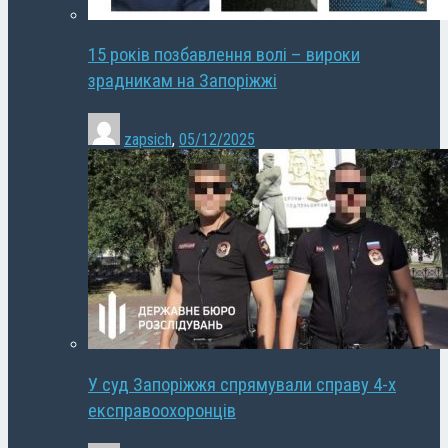
15 років позбавлення волі – вироки
зрадникам на Запоріжжі
zapsich
,
05/12/2025
У суд Запоріжжя спрямували справу 4-х
експравоохоронців