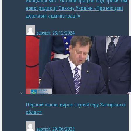
Асоціація міст України працює над проєктом
нової редакції Закону України «Про місцеві
державні адміністрації»
zapsich
,
23/12/2024
Перший пішов: вирок гауляйтеру Запорізької
області
zapsich
,
29/06/2023