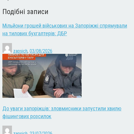
Подібні записи
Мільйони грошей військових на Запоріжжі спрямували
на тилових бухгалтерів: ДБР
zapsich
,
03/08/2026
До уваги запоріжців: зловмисники запустили хвилю
фішингових розсилок
zapsich
,
23/07/2026