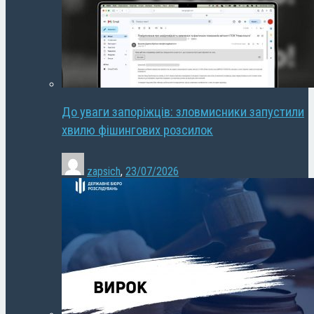
До уваги запоріжців: зловмисники запустили
хвилю фішингових розсилок
zapsich
,
23/07/2026