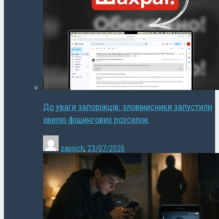
До уваги запоріжців: зловмисники запустили
хвилю фішингових розсилок
zapsich
,
23/07/2026