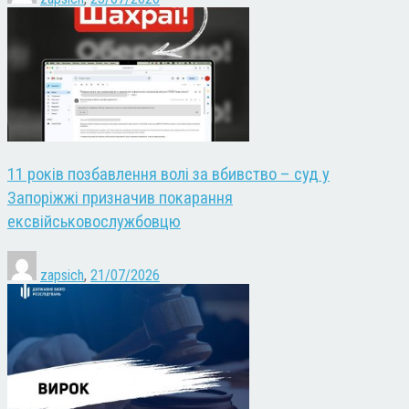
11 років позбавлення волі за вбивство – суд у
Запоріжжі призначив покарання
ексвійськовослужбовцю
zapsich
,
21/07/2026