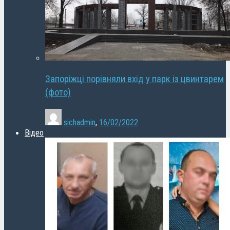
Запоріжці порівняли вхід у парк із цвинтарем
(фото)
sichadmin
,
16/02/2022
Відео