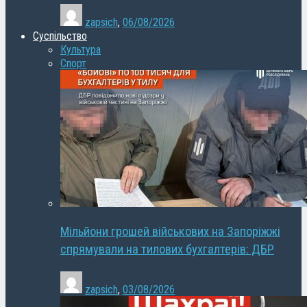
zapsich
,
06/08/2026
Суспільство
Культура
Спорт
Мільйони грошей військових на Запоріжжі
спрямували на тилових бухгалтерів: ДБР
zapsich
,
03/08/2026