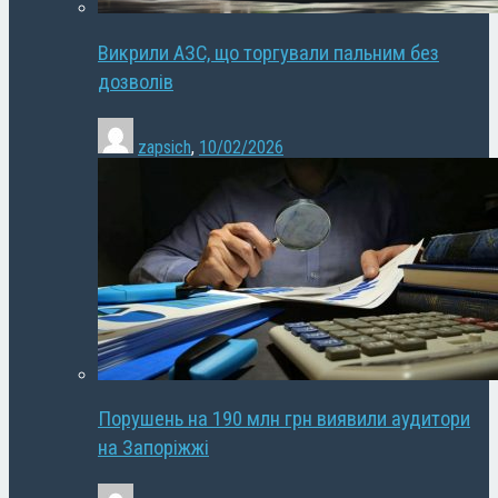
Викрили АЗС, що торгували пальним без
дозволів
zapsich
,
10/02/2026
Порушень на 190 млн грн виявили аудитори
на Запоріжжі