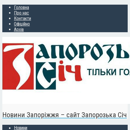
Головна
Про нас
Контакти
Офіційно
Архів
Новини Запоріжжя – сайт Запорозька Січ
Новини