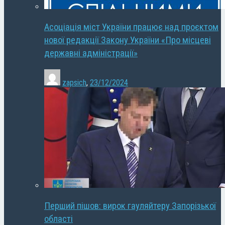
Асоціація міст України працює над проєктом
нової редакції Закону України «Про місцеві
державні адміністрації»
zapsich
,
23/12/2024
Перший пішов: вирок гауляйтеру Запорізької
області