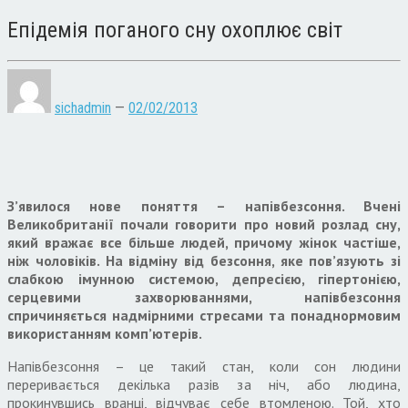
Епідемія поганого сну охоплює світ
sichadmin
—
02/02/2013
З’явилося нове поняття – напівбезсоння. Вчені
Великобританії почали говорити про новий розлад сну,
який вражає все більше людей, причому жінок частіше,
ніж чоловіків. На відміну від безсоння, яке пов’язують зі
слабкою імунною системою, депресією, гіпертонією,
серцевими захворюваннями, напівбезсоння
спричиняється надмірними стресами та понаднормовим
використанням комп’ютерів.
Напівбезсоння – це такий стан, коли сон людини
переривається декілька разів за ніч, або людина,
прокинувшись вранці, відчуває себе втомленою. Той, хто