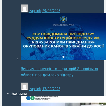
zapsich
,
29/06/2023
Винним в анексії т.о. територій Запорізької
області повідомлено підозру
zapsich
,
17/02/2023
Економіка