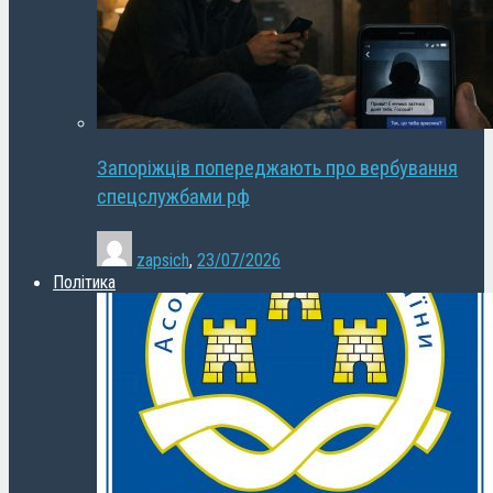
Запоріжців попереджають про вербування
спецслужбами рф
zapsich
,
23/07/2026
Політика