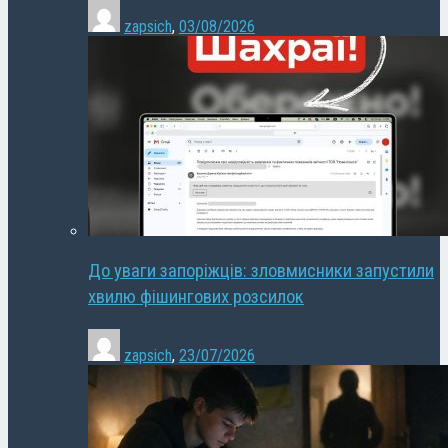
zapsich
,
03/08/2026
До уваги запоріжців: зловмисники запустили
хвилю фішингових розсилок
zapsich
,
23/07/2026