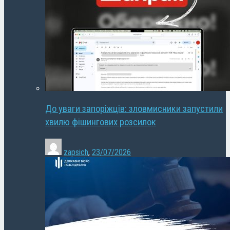
До уваги запоріжців: зловмисники запустили
хвилю фішингових розсилок
zapsich
,
23/07/2026