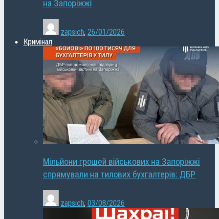
на Запоріжжі
zapsich
,
26/01/2026
Кримінал
Мільйони грошей військових на Запоріжжі
спрямували на тилових бухгалтерів: ДБР
zapsich
,
03/08/2026