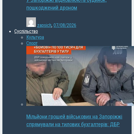
У Запоріжжі відновлюють будинок,
пошкоджений дроном
zapsich
,
07/08/2026
Суспільство
Культура
Спорт
Мільйони грошей військових на Запоріжжі
спрямували на тилових бухгалтерів: ДБР