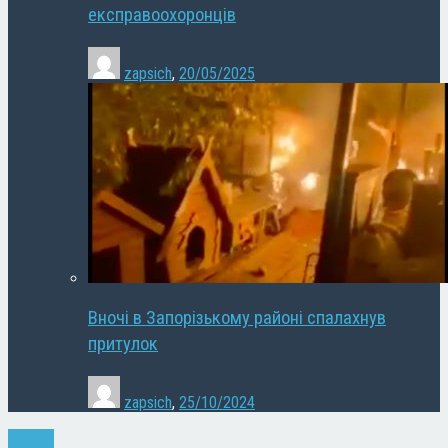
експравоохоронців
zapsich
,
20/05/2025
Вночі в Запорізькому районі спалахнув
притулок
zapsich
,
25/10/2024
Новини