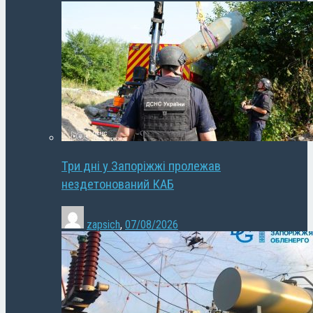
Три дні у Запоріжжі пролежав
нездетонований КАБ
zapsich
,
07/08/2026