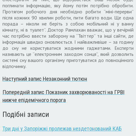
поглинати інформацію, яку йому потім потрібно обробити.
Протягом робочого дня необхідно робити “міні-перерви”
після кожних 90 хвилин роботи, пити багато води. Ще одна
порада – ніколи не беріть з собою мобільний ні у ванну
кімнату, ні в туалет”. Доктор Рамлахан вважає, що у вечірній
час потрібно ввести заборону на “Твіттер” та інші сайти, де
інформація швидко оновлюється. І найважливіше – за годину
до сну не користуватися жодними гаджетами. Експерти
називають це “електронним заходом сонця”, який дозволить
системі сну вашого організму приготуватися до повноцінного
відпочинку.
Наступний запис
Незаконний тютюн
Попередній запис
Показник захворюваності на ГРВІ
нижче епідемічного порога
Подібні записи
Три дні у Запоріжжі пролежав нездетонований КАБ