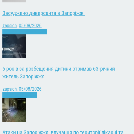
Засуджено диверсанта в Запоріжжі
zapsich
,
05/08/2026
Війна
Запоріжжя
Новини
6 років за розбещення дитини отримав 63-річний
житель Запоріжжя
zapsich
,
05/08/2026
Запоріжжя
Новини
Атаки на Запоріжжя: влучання по території лікарні та