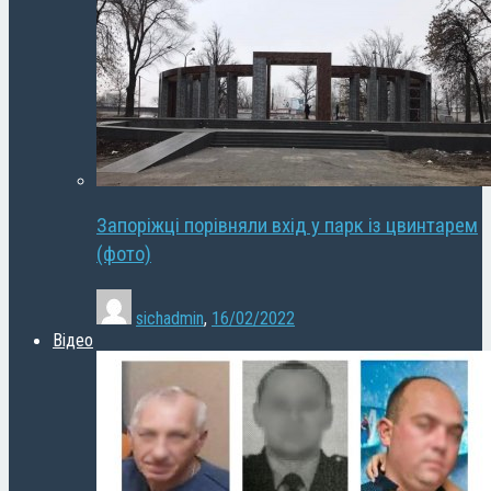
Запоріжці порівняли вхід у парк із цвинтарем
(фото)
sichadmin
,
16/02/2022
Відео