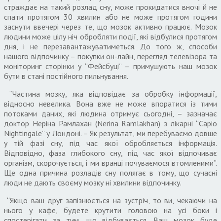
страждає на такий розлад сну, може прокидатися вночі й не
спати протягом 30 хвилин або не може протягом години
заснути ввечері через те, що мозок активно працює. Мозок
людини може цілу ніч обробляти події, які відбулися протягом
дня, і не перезавантажуватиметься. До того ж, способи
нашого відпочинку – покупки он-лайн, перегляд телевізора та
моніторинг сторінки у “Фейсбуці” – примушують наш мозок
бути в стані постійного пильнування.
“Частина мозку, яка відповідає за обробку інформації,
відносно невелика. Вона вже не може впоратися із тими
потоками даних, які людина отримує сьогодні, – зазначає
доктор Неріна Рамлахан (Nerina Ramlakhan) з лікарні “Capio
Nightingale” у Лондоні. – Як результат, ми перебуваємо довше
у тій фазі сну, під час якої обробляється інформація.
Відповідно, фаза глибокого сну, під час якої відпочиває
організм, скорочується, і ми вранці почуваємося втомленими”.
Ще одна причина розладів сну полягає в тому, що сучасні
люди не дають своєму мозку ні хвилини відпочинку.
“Якщо ваш друг запізнюється на зустріч, то ви, чекаючи на
нього у кафе, будете крутити головою на усі боки і
спостерігати за тим, що відбувається. Ваш мозок буде