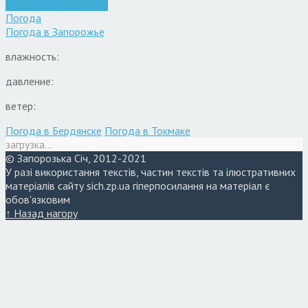
Війна
Запоріжжя
Новини
Погода
Погода в
Запорожье
влажность:
давление:
ветер:
Погода в Бердянске
Погода в Токмаке
загрузка...
© Запорозька Січ, 2012-2021
У разі використання текстів, частин текстів та ілюстративних
матеріалів сайту sich.zp.ua гіперпосилання на матеріал є
обов'язковим
↑ Назад нагору