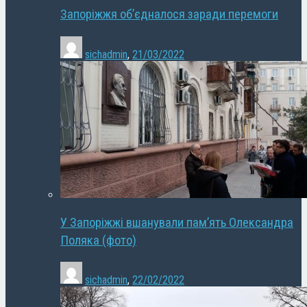
Запоріжжя об’єдналося заради перемоги
sichadmin
,
21/03/2022
У Запоріжжі вшанували пам’ять Олександра
Поляка (фото)
sichadmin
,
22/02/2022