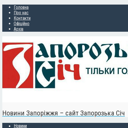
Головна
Про нас
Контакти
Офіційно
Архів
Новини Запоріжжя – сайт Запорозька Січ
Новини