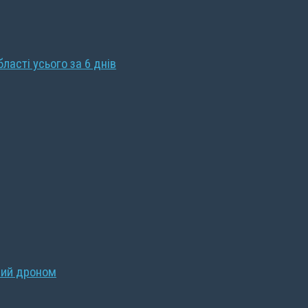
бласті усього за 6 днів
ний дроном