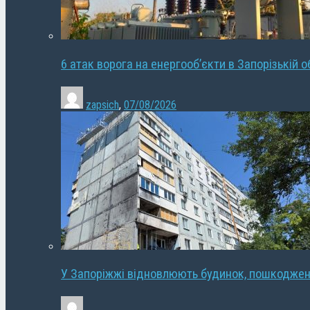
6 атак ворога на енергооб’єкти в Запорізькій о
zapsich
,
07/08/2026
У Запоріжжі відновлюють будинок, пошкодже