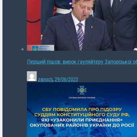
Перший пішов: вирок гауляйтеру Запорізької о
zapsich
,
29/06/2023