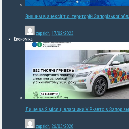
Винним в анексії т.о. територій Запорізької об
zapsich
,
17/02/2023
Економіка
Лише за 2 місяці власники VIP-авто в Запорізь
zapsich
,
26/03/2026