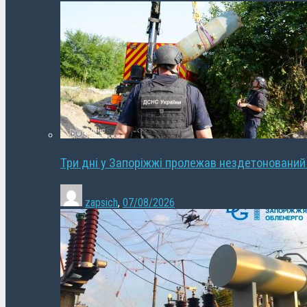
Три дні у Запоріжжі пролежав нездетонований
zapsich
,
07/08/2026