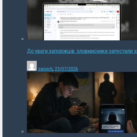
До уваги запоріжців: зловмисники запустили 
zapsich
,
23/07/2026