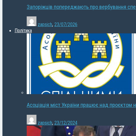
Запоріжців попереджають про вербування сп
zapsich
,
23/07/2026
Політика
Асоціація міст України працює над проєктом н
zapsich
,
23/12/2024