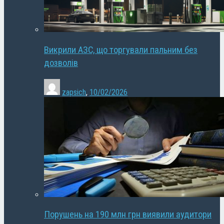
Викрили АЗС, що торгували пальним без
дозволів
zapsich
,
10/02/2026
Порушень на 190 млн грн виявили аудитори