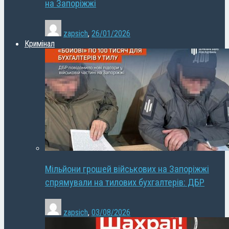
на Запоріжжі
zapsich
,
26/01/2026
Кримінал
Мільйони грошей військових на Запоріжжі
спрямували на тилових бухгалтерів: ДБР
zapsich
,
03/08/2026