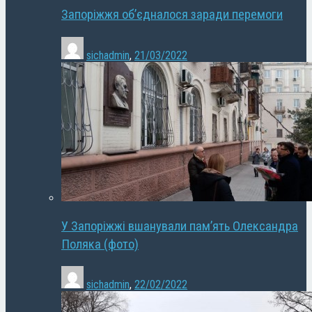
Запоріжжя об’єдналося заради перемоги
sichadmin
,
21/03/2022
У Запоріжжі вшанували пам’ять Олександра
Поляка (фото)
sichadmin
,
22/02/2022