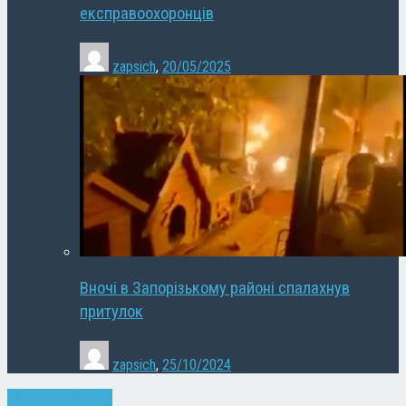
експравоохоронців
zapsich
,
20/05/2025
Вночі в Запорізькому районі спалахнув
притулок
zapsich
,
25/10/2024
Запоріжжя
Новини