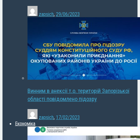
zapsich
,
29/06/2023
Винним в анексії т.о. територій Запорізької
області повідомлено підозру
zapsich
,
17/02/2023
Економіка