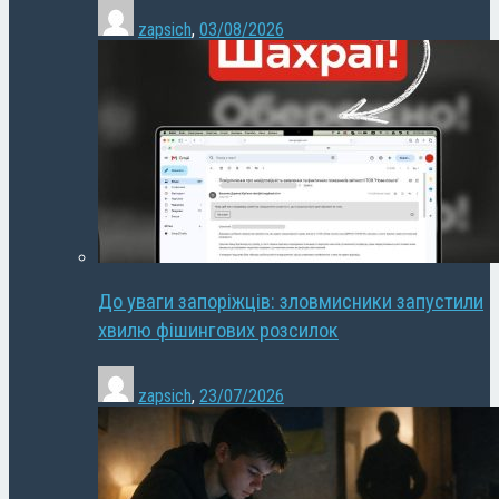
zapsich
,
03/08/2026
До уваги запоріжців: зловмисники запустили
хвилю фішингових розсилок
zapsich
,
23/07/2026