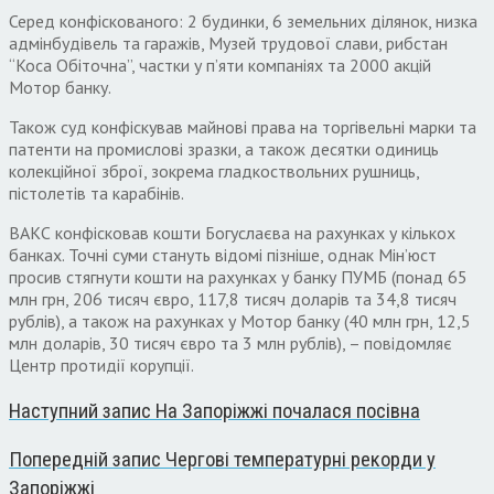
Серед конфіскованого: 2 будинки, 6 земельних ділянок, низка
адмінбудівель та гаражів, Музей трудової слави, рибстан
“Коса Обіточна”, частки у п’яти компаніях та 2000 акцій
Мотор банку.
Також суд конфіскував майнові права на торгівельні марки та
патенти на промислові зразки, а також десятки одиниць
колекційної зброї, зокрема гладкоствольних рушниць,
пістолетів та карабінів.
ВАКС конфісковав кошти Богуслаєва на рахунках у кількох
банках. Точні суми стануть відомі пізніше, однак Мін’юст
просив стягнути кошти на рахунках у банку ПУМБ (понад 65
млн грн, 206 тисяч євро, 117,8 тисяч доларів та 34,8 тисяч
рублів), а також на рахунках у Мотор банку (40 млн грн, 12,5
млн доларів, 30 тисяч євро та 3 млн рублів), – повідомляє
Центр протидії корупції.
Наступний запис
На Запоріжжі почалася посівна
Попередній запис
Чергові температурні рекорди у
Запоріжжі