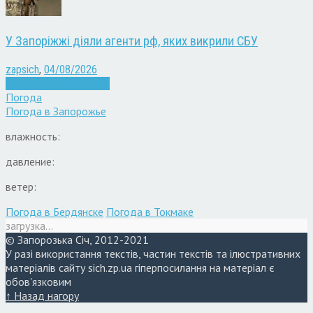
У Запоріжжі діяли агенти рф, яких викрили СБУ
zapsich
,
04/08/2026
Війна
Запоріжжя
Новини
Погода
Погода в
Запорожье
влажность:
давление:
ветер:
Погода в Бердянске
Погода в Токмаке
загрузка...
© Запорозька Січ, 2012-2021
У разі використання текстів, частин текстів та ілюстративних
матеріалів сайту sich.zp.ua гіперпосилання на матеріал є
обов'язковим
↑ Назад нагору