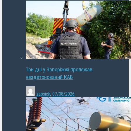
Три дні у Запоріжжі пролежав
нездетонований КАБ
zapsich
,
07/08/2026