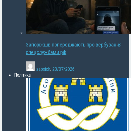
Запоріжців попереджають про вербування
спецслужбами рф
zapsich
,
23/07/2026
Політика