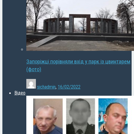
Запоріжці порівняли вхід у парк із цвинтарем
(фото)
sichadmin
,
16/02/2022
Відео