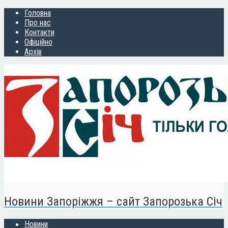
Головна
Про нас
Контакти
Офіційно
Архів
Новини Запоріжжя – сайт Запорозька Січ
Новини