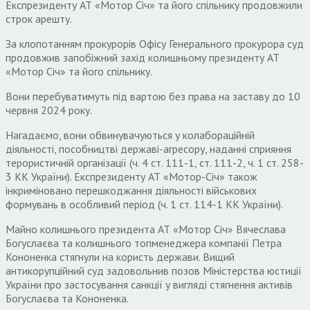
Експрезиденту АТ «Мотор Січ» та його спільнику продовжили
строк арешту.
За клопотанням прокурорів Офісу Генерального прокурора суд
продовжив запобіжний захід колишньому президенту АТ
«Мотор Січ» та його спільнику.
Вони перебуватимуть під вартою без права на заставу до 10
червня 2024 року.
Нагадаємо, вони обвинувачуються у колабораційній
діяльності, пособництві державі-агресору, наданні сприяння
терористичній організації (ч. 4 ст. 111-1, ст. 111-2, ч. 1 ст. 258-
3 КК України). Експрезиденту АТ «Мотор-Січ» також
інкриміновано перешкоджання діяльності військових
формувань в особливий період (ч. 1 ст. 114-1 КК України).
Майно колишнього президента АТ «Мотор Січ» Вячеслава
Богуслаєва та колишнього топменеджера компанії Петра
Кононенка стягнули на користь держави. Вищий
антикорупційний суд задовольнив позов Міністерства юстиції
України про застосування санкції у вигляді стягнення активів
Богуслаєва та Кононенка.