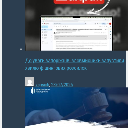
До уваги запоріжців: зловмисники запустили
хвилю фішингових розсилок
zapsich
,
23/07/2026