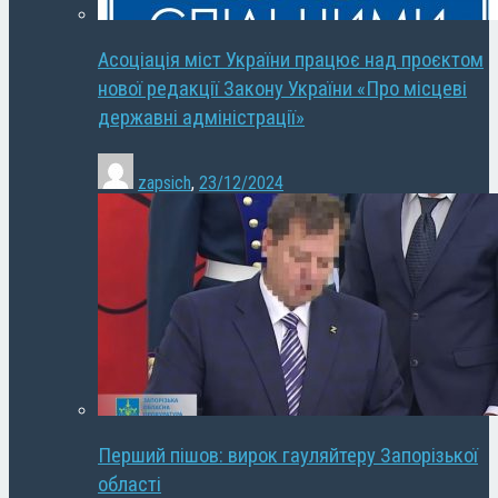
Асоціація міст України працює над проєктом
нової редакції Закону України «Про місцеві
державні адміністрації»
zapsich
,
23/12/2024
Перший пішов: вирок гауляйтеру Запорізької
області