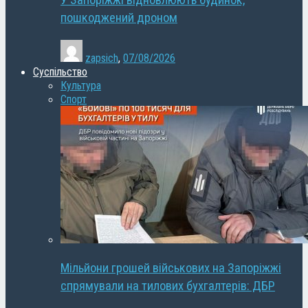
У Запоріжжі відновлюють будинок,
пошкоджений дроном
zapsich
,
07/08/2026
Суспільство
Культура
Спорт
Мільйони грошей військових на Запоріжжі
спрямували на тилових бухгалтерів: ДБР