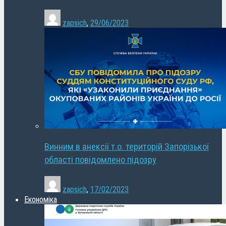
zapsich
,
29/06/2023
Винним в анексії т.о. територій Запорізької
області повідомлено підозру
zapsich
,
17/02/2023
Економіка