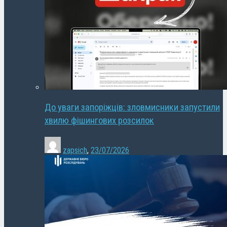
До уваги запоріжців: зловмисники запустили
хвилю фішингових розсилок
zapsich
,
23/07/2026