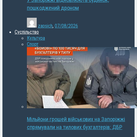
У Запоріжжі відновлюють будинок,
пошкоджений дроном
zapsich
,
07/08/2026
Суспільство
Культура
Спорт
Мільйони грошей військових на Запоріжжі
спрямували на тилових бухгалтерів: ДБР