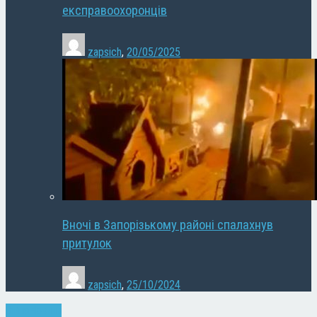
експравоохоронців
zapsich
,
20/05/2025
Вночі в Запорізькому районі спалахнув
притулок
zapsich
,
25/10/2024
Війна
Новини