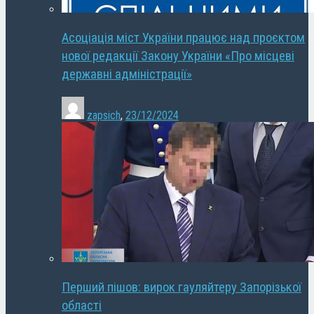
Асоціація міст України працює над проєктом
нової редакції Закону України «Про місцеві
державні адміністрації»
zapsich
,
23/12/2024
Перший пішов: вирок гауляйтеру Запорізької
області