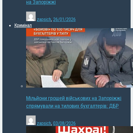
на Запоріжжі
zapsich
,
26/01/2026
Кримінал
Мільйони грошей військових на Запоріжжі
спрямували на тилових бухгалтерів: ДБР
zapsich
,
03/08/2026