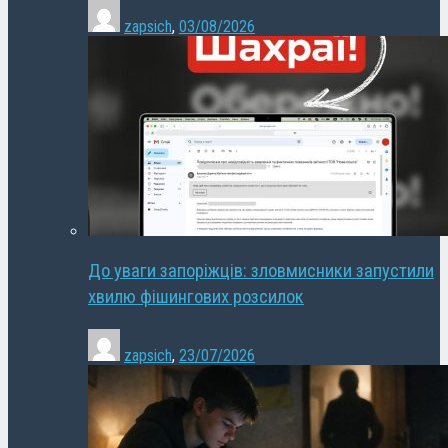
zapsich
,
03/08/2026
До уваги запоріжців: зловмисники запустили
хвилю фішингових розсилок
zapsich
,
23/07/2026