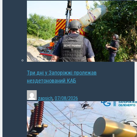
Три дні у Запоріжжі пролежав
нездетонований КАБ
zapsich
,
07/08/2026