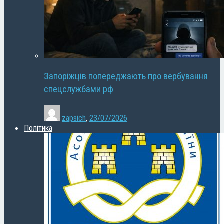
Запоріжців попереджають про вербування
спецслужбами рф
zapsich
,
23/07/2026
Політика