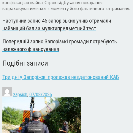
конфіскацією майна. Строк відбування покарання
відраховуватиметься з моменту його фактичного затримання.
Наступний запис
45 запорізьких учнів отримали
найвищий бал за мультипредметний тест
Попередній запис
Запорізькі громади потребують
належного фінансування
Подібні записи
Три дні у Запоріжжі пролежав нездетонований КАБ
zapsich
,
07/08/2026