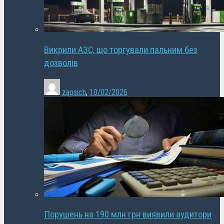
Викрили АЗС, що торгували пальним без
дозволів
zapsich
,
10/02/2026
Порушень на 190 млн грн виявили аудитори