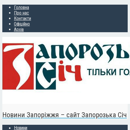
Головна
Про нас
Контакти
Офіційно
Архів
Новини Запоріжжя – сайт Запорозька Січ
Новини