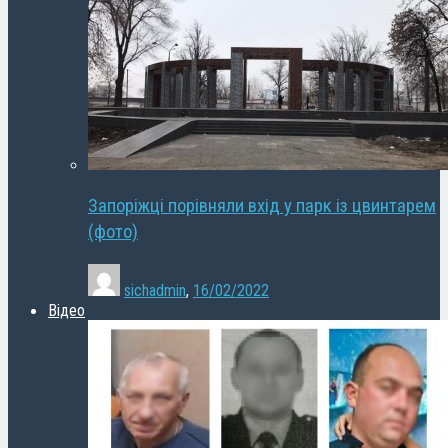
Запоріжці порівняли вхід у парк із цвинтарем
(фото)
sichadmin
,
16/02/2022
Відео