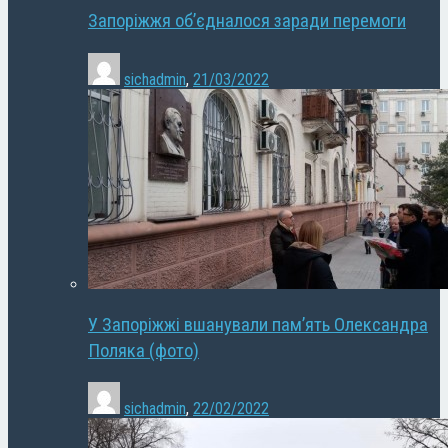
Запоріжжя об’єдналося заради перемоги
sichadmin
,
21/03/2022
У Запоріжжі вшанували пам’ять Олександра
Поляка (фото)
sichadmin
,
22/02/2022