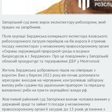
Запорізький суд виніс вирок ексінспектору рибохорони, який
працює на загарбників.
Після окупації Бердянська колишнього інспектора Азовського
рибоохоронного патруля перейшов на бік ворога й отримав
посаду «инспектора» у незаконному правоохоронному органі
«Охраны окружающей природной среды и водных
биоресурсов в г. Бердянске». Про це повідомили у Запорізькій
обласній прокуратурі та теруправлінні ДБР у Мелітополі.
Житель Бердянська добровільно пішов на співпрацю з
ворогом. Вже у березні 2022 року він почав допомагати
агресорам: виходив на чергування, контролював заборону
вилову риби судами під українським прапором та передачу
виловленої риби на пункти окупаційної влади рф.
Жовтневий районний суд Запоріжжя визнав чоловіка винним у
державній зраді та зайнятті посади у незаконному
правоохоронному органі й засудив до 13 років ув’язнення з