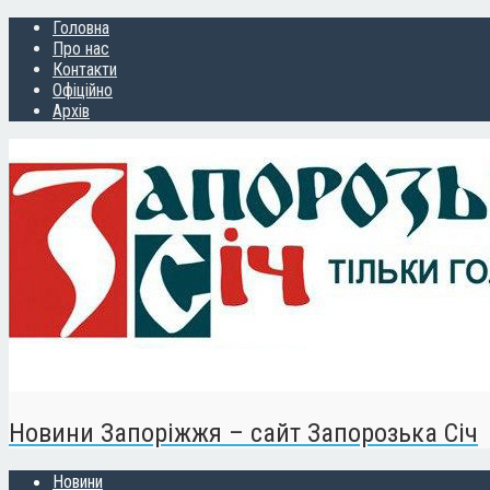
Головна
Про нас
Контакти
Офіційно
Архів
Новини Запоріжжя – сайт Запорозька Січ
Новини