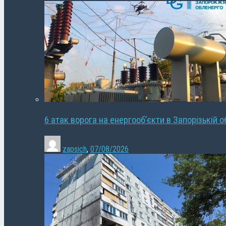
6 атак ворога на енергооб’єкти в Запорізькій о
zapsich
,
07/08/2026