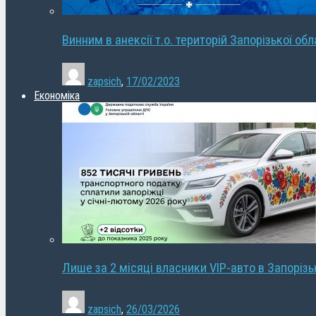
Винним в анексії т.о. територій Запорізької об
zapsich
,
17/02/2023
Економіка
Лише за 2 місяці власники VIP-авто в Запорізь
zapsich
,
26/03/2026