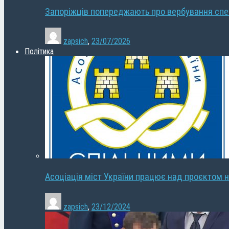
Запоріжців попереджають про вербування сп
zapsich
,
23/07/2026
Політика
Асоціація міст України працює над проєктом н
zapsich
,
23/12/2024