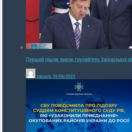
Перший пішов: вирок гауляйтеру Запорізької о
zapsich
,
29/06/2023