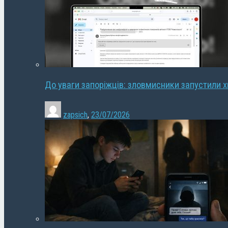
До уваги запоріжців: зловмисники запустили 
zapsich
,
23/07/2026