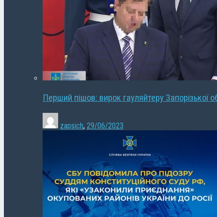
Перший пішов: вирок гауляйтеру Запорізької о
zapsich
,
29/06/2023