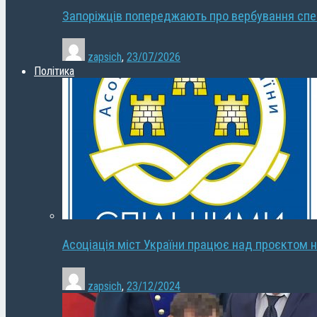
Запоріжців попереджають про вербування сп
zapsich
,
23/07/2026
Політика
Асоціація міст України працює над проєктом н
zapsich
,
23/12/2024