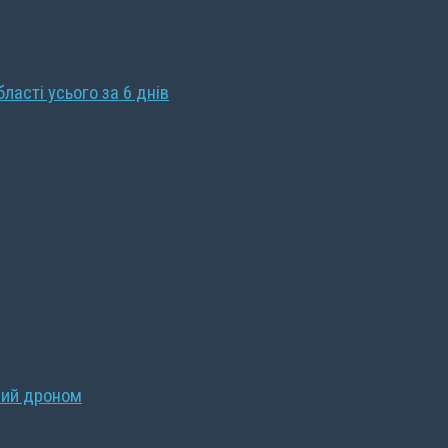
бласті усього за 6 днів
ний дроном