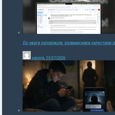
До уваги запоріжців: зловмисники запустили 
zapsich
,
23/07/2026