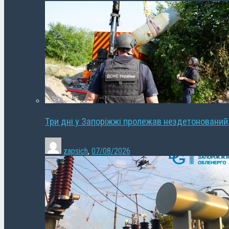
Три дні у Запоріжжі пролежав нездетонований
zapsich
,
07/08/2026