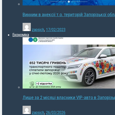
Винним в анексії т.о. територій Запорізької об
zapsich
,
17/02/2023
Економіка
Лише за 2 місяці власники VIP-авто в Запорізь
zapsich
,
26/03/2026