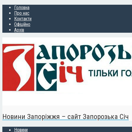
Головна
Про нас
Контакти
Офіційно
Архів
Новини Запоріжжя – сайт Запорозька Січ
Новини