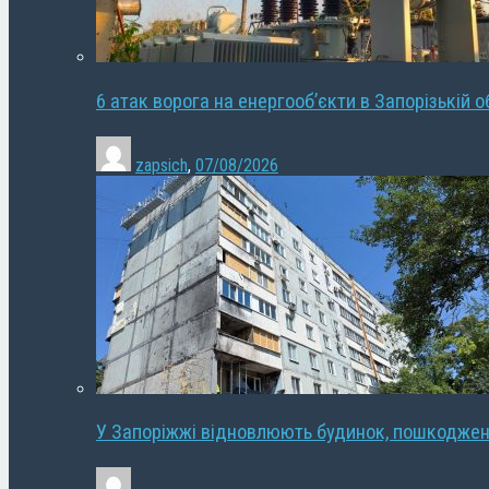
6 атак ворога на енергооб’єкти в Запорізькій о
zapsich
,
07/08/2026
У Запоріжжі відновлюють будинок, пошкодже