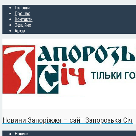
Головна
Про нас
Контакти
Офіційно
Архів
Новини Запоріжжя – сайт Запорозька Січ
Новини