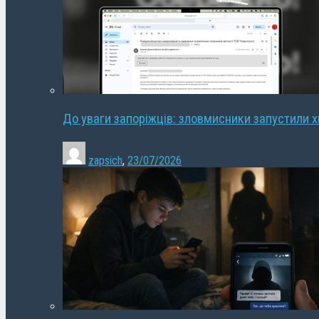
До уваги запоріжців: зловмисники запустили 
zapsich
,
23/07/2026