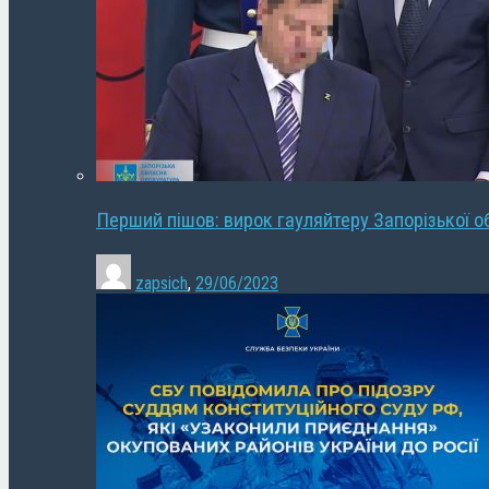
Перший пішов: вирок гауляйтеру Запорізької о
zapsich
,
29/06/2023