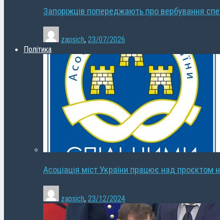
Запоріжців попереджають про вербування сп
zapsich
,
23/07/2026
Політика
Асоціація міст України працює над проєктом н
zapsich
,
23/12/2024