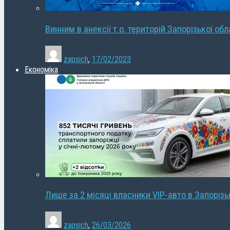
Винним в анексії т.о. територій Запорізької об
zapsich
,
17/02/2023
Економіка
Лише за 2 місяці власники VIP-авто в Запорізь
zapsich
,
26/03/2026