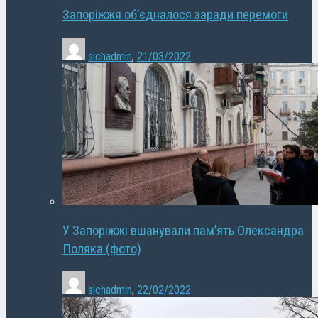
Запоріжжя об’єдналося заради перемоги
sichadmin
,
21/03/2022
У Запоріжжі вшанували пам’ять Олександра
Поляка (фото)
sichadmin
,
22/02/2022