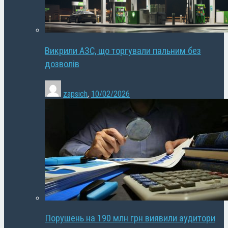
Викрили АЗС, що торгували пальним без
дозволів
zapsich
,
10/02/2026
Порушень на 190 млн грн виявили аудитори