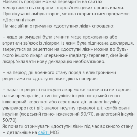
Наявність програм можна перевірити на сайтах
департаментів охорони здоров’я місцевих органів влади.
При лікуванні амбулаторно, можна скористатися програмою
«Доступні ліки».
На час війни отримання «доступних ліків» спрощено:
– якщо ви змушені були змінити місце проживання або
втратили зв’язок із лікарем, із яким була підписана декларація,
звернутися за рецептом на «доступні ліки» можна до будь-
якого іншого лікаря «первинки» (педіатр/терапевт, сімейний
лікар). Укладати нову декларацію необов’язково.
– на період дії воєнного стану поряд з електронними
рецептами на «доступні ліки» діють паперові.
– наразі в рецепті на інсулін лікар може зазначати не торгові
назви препаратів, а тип інсулінів: інсулін людський генно-
інженерний: короткої або середньої дії; аналог інсуліну
ультракороткої дії; аналог інсуліну тривалої дії; комбіновані
інсуліни (людський генно-інженерний 30/70, аналоговий інсулін
30/70).
Як почати отримувати «доступні ліки» під час воєнного стану
– детальніше на
сайті
МОЗ.