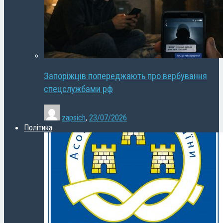
Запоріжців попереджають про вербування
спецслужбами рф
zapsich
,
23/07/2026
Політика