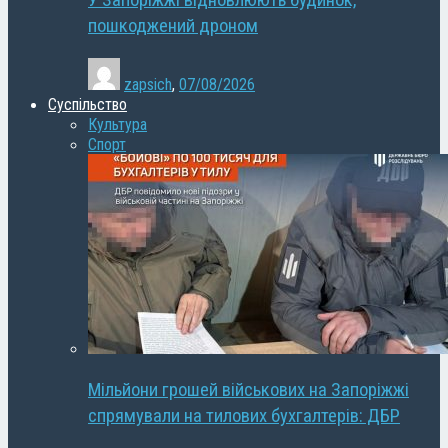
У Запоріжжі відновлюють будинок,
пошкоджений дроном
zapsich
,
07/08/2026
Суспільство
Культура
Спорт
Мільйони грошей військових на Запоріжжі
спрямували на тилових бухгалтерів: ДБР