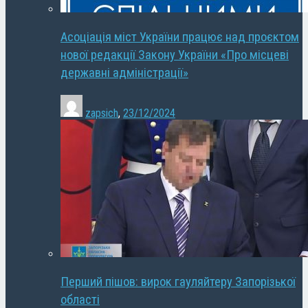
Асоціація міст України працює над проєктом
нової редакції Закону України «Про місцеві
державні адміністрації»
zapsich
,
23/12/2024
Перший пішов: вирок гауляйтеру Запорізької
області