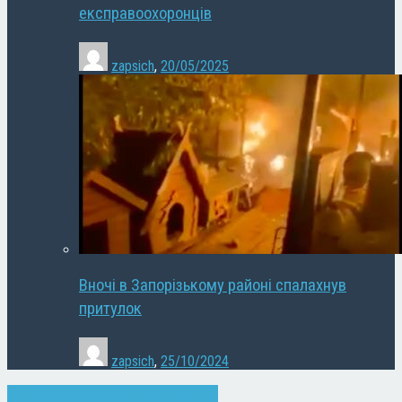
експравоохоронців
zapsich
,
20/05/2025
Вночі в Запорізькому районі спалахнув
притулок
zapsich
,
25/10/2024
Запоріжжя
медицина
Новини
Слайдер