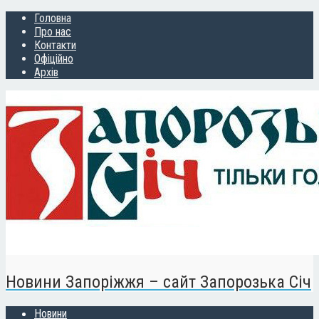
Головна
Про нас
Контакти
Офіційно
Архів
Новини Запоріжжя – сайт Запорозька Січ
Новини