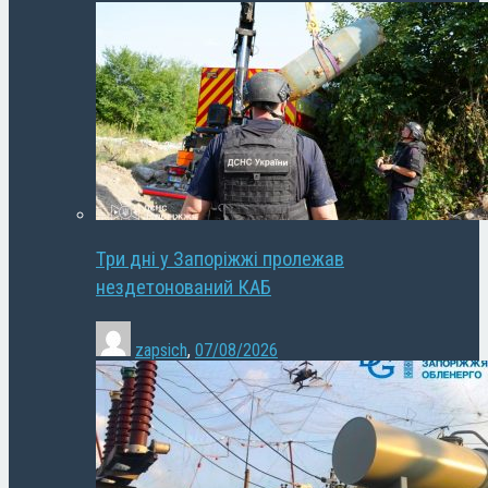
Три дні у Запоріжжі пролежав
нездетонований КАБ
zapsich
,
07/08/2026