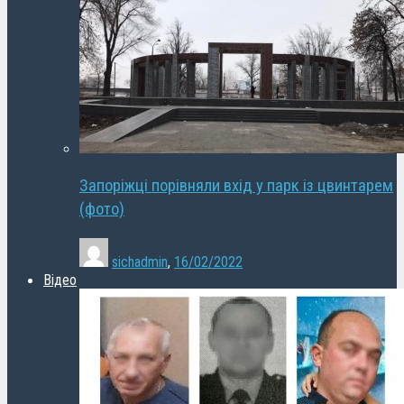
Запоріжці порівняли вхід у парк із цвинтарем
(фото)
sichadmin
,
16/02/2022
Відео