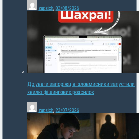
zapsich
,
03/08/2026
До уваги запоріжців: зловмисники запустили
хвилю фішингових розсилок
zapsich
,
23/07/2026