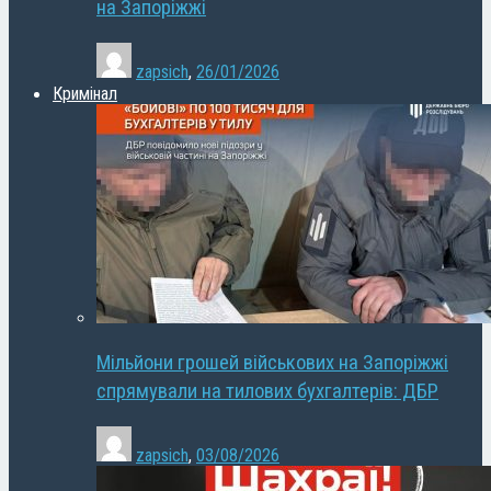
на Запоріжжі
zapsich
,
26/01/2026
Кримінал
Мільйони грошей військових на Запоріжжі
спрямували на тилових бухгалтерів: ДБР
zapsich
,
03/08/2026