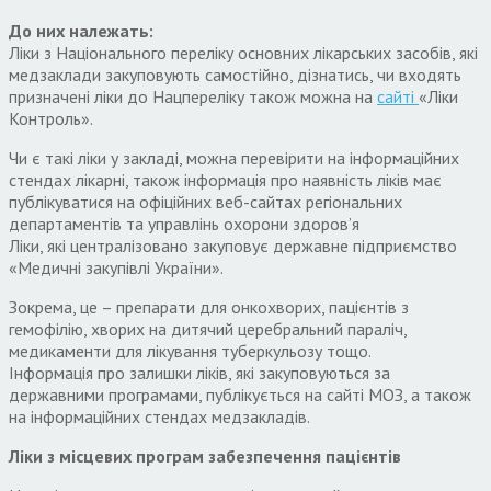
До них належать:
Ліки з Національного переліку основних лікарських засобів, які
медзаклади закуповують самостійно, дізнатись, чи входять
призначені ліки до Нацпереліку також можна на
сайті
«Ліки
Контроль».
Чи є такі ліки у закладі, можна перевірити на інформаційних
стендах лікарні, також інформація про наявність ліків має
публікуватися на офіційних веб-сайтах регіональних
департаментів та управлінь охорони здоров’я
Ліки, які централізовано закуповує державне підприємство
«Медичні закупівлі України».
Зокрема, це – препарати для онкохворих, пацієнтів з
гемофілію, хворих на дитячий церебральний параліч,
медикаменти для лікування туберкульозу тощо.
Інформація про залишки ліків, які закуповуються за
державними програмами, публікується на сайті МОЗ, а також
на інформаційних стендах медзакладів.
Ліки з місцевих програм забезпечення пацієнтів