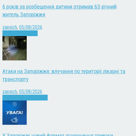
6 років за розбещення дитини отримав 63-річний
житель Запоріжжя
zapsich
,
05/08/2026
Запоріжжя
Новини
Атаки на Запоріжжя: влучання по території лікарні та
транспорту
zapsich
,
05/08/2026
Війна
Запоріжжя
Новини
У Запоріжжі новий формат оголошення тривоги