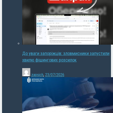
До уваги запоріжців: зловмисники запустили
хвилю фішингових розсилок
zapsich
,
23/07/2026