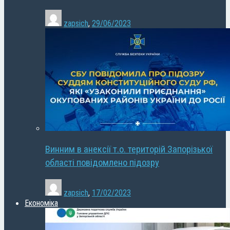
zapsich
,
29/06/2023
Винним в анексії т.о. територій Запорізької
області повідомлено підозру
zapsich
,
17/02/2023
Економіка