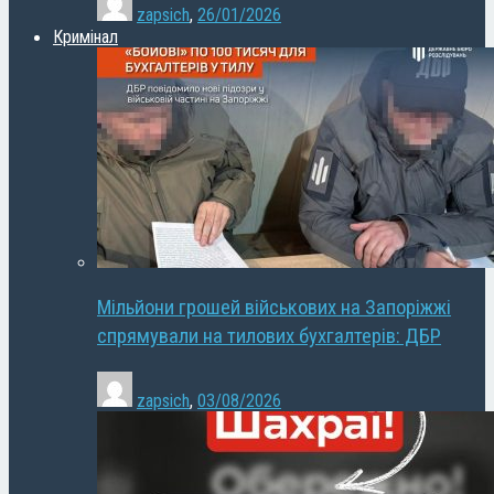
zapsich
,
26/01/2026
Кримінал
Мільйони грошей військових на Запоріжжі
спрямували на тилових бухгалтерів: ДБР
zapsich
,
03/08/2026