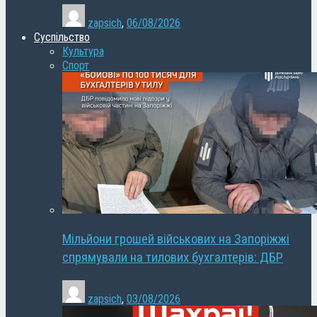
zapsich
,
06/08/2026
Суспільство
Культура
Спорт
Мільйони грошей військових на Запоріжжі
спрямували на тилових бухгалтерів: ДБР
zapsich
,
03/08/2026