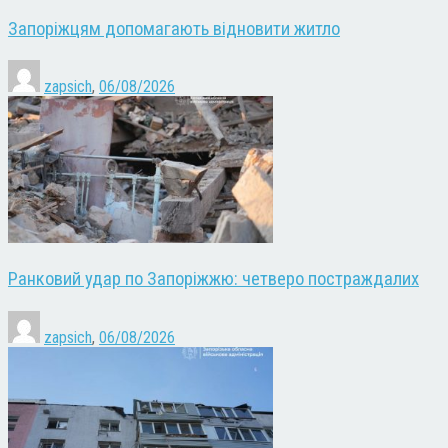
Запоріжцям допомагають відновити житло
zapsich
,
06/08/2026
Ранковий удар по Запоріжжю: четверо постраждалих
zapsich
,
06/08/2026