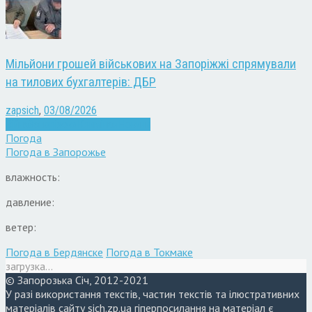
Мільйони грошей військових на Запоріжжі спрямували
на тилових бухгалтерів: ДБР
zapsich
,
03/08/2026
Війна
Запоріжжя
Кримінал
Новини
Погода
Погода в
Запорожье
влажность:
давление:
ветер:
Погода в Бердянске
Погода в Токмаке
загрузка...
© Запорозька Січ, 2012-2021
У разі використання текстів, частин текстів та ілюстративних
матеріалів сайту sich.zp.ua гіперпосилання на матеріал є