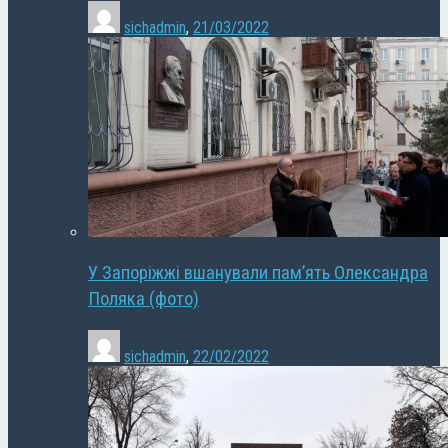
sichadmin
,
21/03/2022
У Запоріжжі вшанували пам’ять Олександра
Поляка (фото)
sichadmin
,
22/02/2022