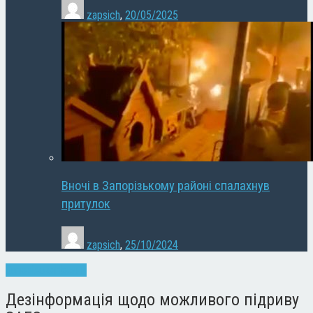
zapsich
,
20/05/2025
Вночі в Запорізькому районі спалахнув
притулок
zapsich
,
25/10/2024
Запоріжжя
Новини
Дезінформація щодо можливого підриву