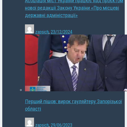
Асоціація міст України працює над проєктом
нової редакції Закону України «Про місцеві
державні адміністрації»
zapsich
,
23/12/2024
Перший пішов: вирок гауляйтеру Запорізької
області
zapsich
,
29/06/2023