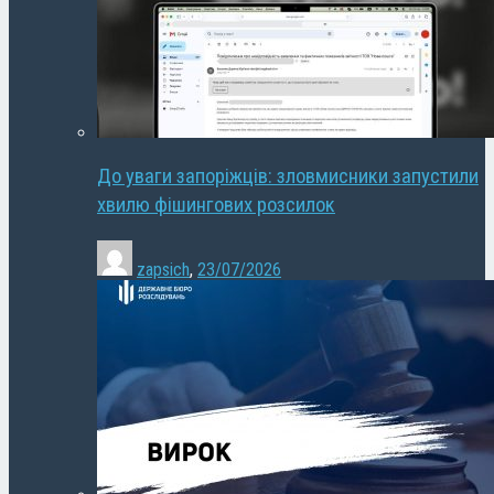
До уваги запоріжців: зловмисники запустили
хвилю фішингових розсилок
zapsich
,
23/07/2026