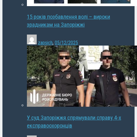
15 років позбавлення волі – вироки
зрадникам на Запоріжжі
zapsich
,
05/12/2025
У суд Запоріжжя спрямували справу 4-х
експравоохоронців