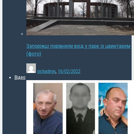
Запоріжці порівняли вхід у парк із цвинтарем
(фото)
sichadmin
,
16/02/2022
Відео