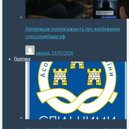
Запоріжців попереджають про вербування
спецслужбами рф
zapsich
,
23/07/2026
Політика