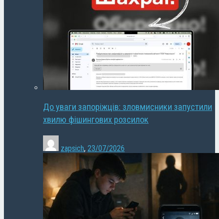
До уваги запоріжців: зловмисники запустили
хвилю фішингових розсилок
zapsich
,
23/07/2026