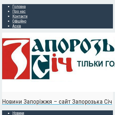
Головна
Про нас
Контакти
Офіційно
Архів
Новини Запоріжжя – сайт Запорозька Січ
Новини