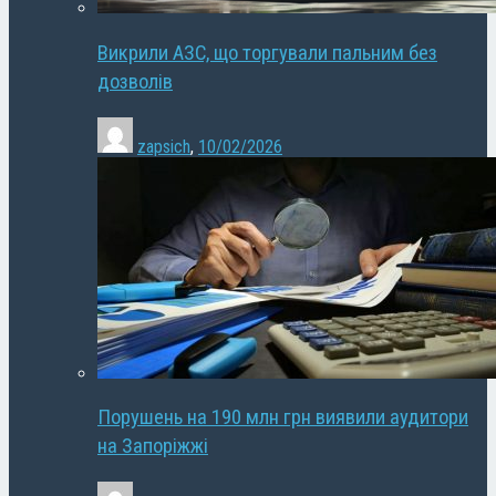
Викрили АЗС, що торгували пальним без
дозволів
zapsich
,
10/02/2026
Порушень на 190 млн грн виявили аудитори
на Запоріжжі