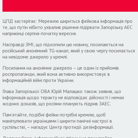
ЦПД застерігає: Мережею шириться фейкова інформація про
те, що путін нібито ухвалив рішення підірвати Запорізьку АЕС
наприкінці серпня-початку вересня.
Насправді ЗМІ, що підхопили цю новину, посилаються на
російський анонімний TG-канал, який у свою чергу посилається
на невідоме джерело у кремлі.
Посилання на анонімне джерело – це один із прийомів
роспропаганди, який вона активно використовує в
інформаційній війні проти України.
Глава Запорізької ОВА Юрій Малашко також заявив, що
інформація щодо теракту не відповідає дійсності і немає
жодних доказів, що росіяни планують підрив ЗАЕС.
Пам‘ятайте, подібні фейки потрібні кремлю, щоб
маніпулювати українцями і ширити панічні настрої в
суспільстві, – нагадує Центр протидії дезінформації.
Дотримуйтесь інформаційної гігієни і не поширюйте