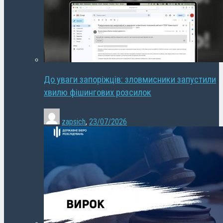
До уваги запоріжців: зловмисники запустили
хвилю фішингових розсилок
zapsich
,
23/07/2026