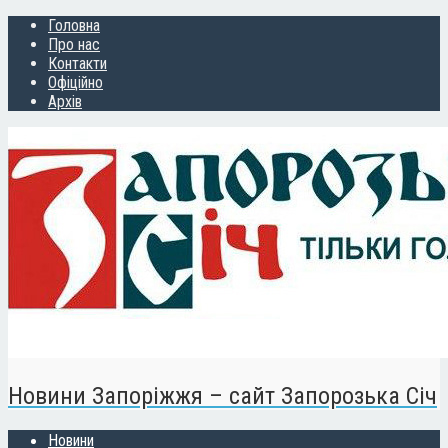
Головна
Про нас
Контакти
Офіційно
Архів
Новини Запоріжжя – сайт Запорозька Січ
Новини