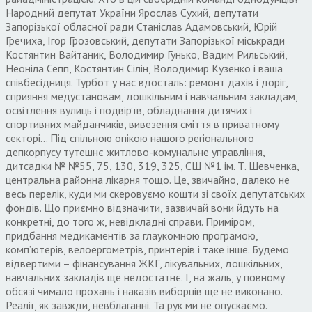
Народний депутат України Ярослав Сухий, депутати
Запорізької обласної ради Станіслав Адамовський, Юрій
Гречиха, Ігор Грозовський, депутати Запорізької міськради
Костянтин Вайтаник, Володимир Гунько, Вадим Рильський,
Неоніла Сепп, Костянтин Сілін, Володимир Кузенко і ваша
співбесідниця. Турбот у нас вдосталь: ремонт дахів і доріг,
сприяння медустановам, дошкільним і навчальним закладам,
освітлення вулиць і подвіp’їв, обладнання дитячих і
спортивних майданчиків, вивезення сміття в приватному
секторі… Під спільною опікою нашого регіонального
депкорпусу тутешнє житлово-комунальне управління,
дитсадки № №55, 75, 130, 319, 325, СШ №1 ім. Т. Шевченка,
центральна районна лікарня тощо. Це, звичайно, далеко не
весь перелік, куди ми скеровуємо кошти зі своїх депутатських
фондів. Що приємно відзначити, зазвичай вони йдуть на
конкретні, до того ж, невідкладні справи. Приміром,
придбання медикаментів за глаукомною програмою,
комп’ютерів, велоергометрів, принтерів і таке інше. Будемо
відвертими – фінансування ЖКГ, лікувальних, дошкільних,
навчальних закладів ще недостатнє. І, на жаль, у повному
обсязі чимало прохань і наказів виборців ще не виконано.
Реалії, як завжди, невблаганні. Та рук ми не опускаємо.