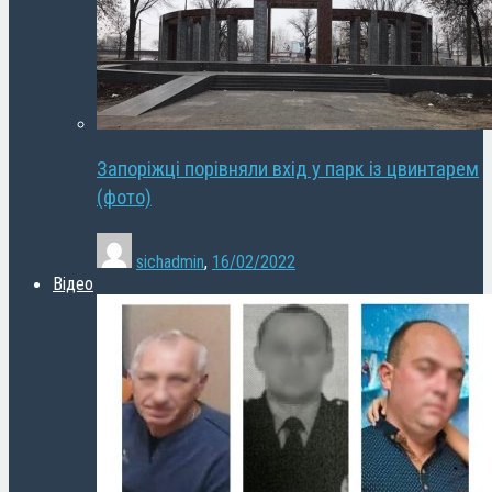
Запоріжці порівняли вхід у парк із цвинтарем
(фото)
sichadmin
,
16/02/2022
Відео