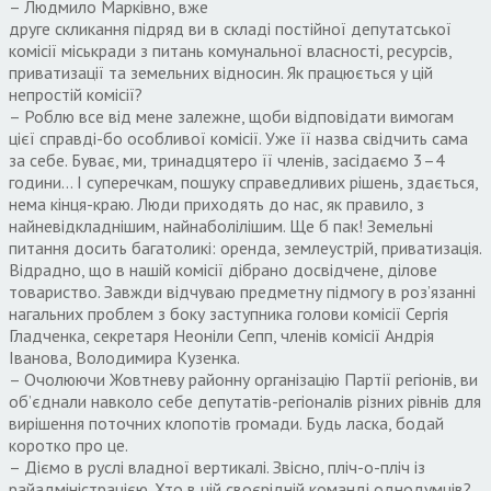
– Людмило Марківно, вже
друге скликання підряд ви в складі постійної депутатської
комісії міськради з питань комунальної власності, ресурсів,
приватизації та земельних відносин. Як працюється у цій
непростій комісії?
– Роблю все від мене залежне, щоби відповідати вимогам
цієї справді-бо особливої комісії. Уже її назва свідчить сама
за себе. Буває, ми, тринадцятеро її членів, засідаємо 3–4
години… І суперечкам, пошуку справедливих рішень, здається,
нема кінця-краю. Люди приходять до нас, як правило, з
найневідкладнішим, найнаболілішим. Ще б пак! Земельні
питання досить багатоликі: оренда, землеустрій, приватизація.
Відрадно, що в нашій комісії дібрано досвідчене, ділове
товариство. Завжди відчуваю предметну підмогу в роз’язанні
нагальних проблем з боку заступника голови комісії Сергія
Гладченка, секретаря Неоніли Сепп, членів комісії Андрія
Іванова, Володимира Кузенка.
– Очолюючи Жовтневу районну організацію Партії регіонів, ви
об’єднали навколо себе депутатів-регіоналів різних рівнів для
вирішення поточних клопотів громади. Будь ласка, бодай
коротко про це.
– Діємо в руслі владної вертикалі. Звісно, пліч-о-пліч із
райадміністрацією. Хто в цій своєрідній команді однодумців?