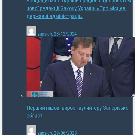
Асоціація міст України працює над проєктом
нової редакції Закону України «Про місцеві
державні адміністрації»
zapsich
,
23/12/2024
Перший пішов: вирок гауляйтеру Запорізької
області
zapsich
,
29/06/2023