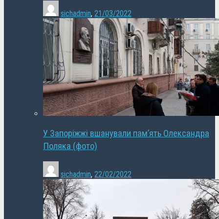
sichadmin
,
21/03/2022
У Запоріжжі вшанували пам’ять Олександра
Поляка (фото)
sichadmin
,
22/02/2022