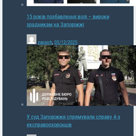
15 років позбавлення волі – вироки
зрадникам на Запоріжжі
zapsich
,
05/12/2025
У суд Запоріжжя спрямували справу 4-х
експравоохоронців