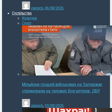
zapsich
,
06/08/2026
Суспільство
Культура
Спорт
Мільйони грошей військових на Запоріжжі
спрямували на тилових бухгалтерів: ДБР
zapsich
,
03/08/2026