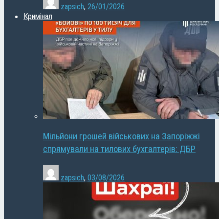
zapsich
,
26/01/2026
Кримінал
Мільйони грошей військових на Запоріжжі
спрямували на тилових бухгалтерів: ДБР
zapsich
,
03/08/2026