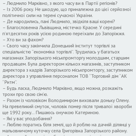
– Людмило Марківно, з якого часу ви в Партії регіонів?
– Із 2006 року. Не шкодую, що приналежна до цієї серйозної
політичної сили на терені сучасної України.
– Де народились, пані Людмило, звідкіля ваші корені?
– Благословенна Львівщина, містечко Красне. У середині
п’ятдесятих років усією родиною переїхали до Запоріжжя.
– Хто ви за фахом?
– Свого часу закінчила Донецький інститут торгівлі за
спеціальністю “економіка торгівлі”. Трудилась у багатьох
магазинах Запорізького міськпромторгу молодшим, старшим
продавцем. Була директором кількох магазинів, заступником
директора з кадрів Запорізького міськпромторгу, заступником
директора з управління персоналом ТОВ “Торговий дім “АК
“Ритм”.
– Будь ласка, Людмило Марківно, якщо можна, розкажіть
трохи про свою сім’ю.
– Разом із чоловіком Володимиром виховали доньку Олену.
На превеликий смуток, чоловік помер після тривалої хвороби
ще 1992 року… Пишаюсь онучкою Катериною.
– Які у вас уподобання?
– Люблю поратись біля землі, що й роблю на дачній ділянці у
мальовничому куточку села Григорівка Запорізького району.