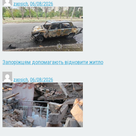
zapsich
,
06/08/2026
Запоріжцям допомагають відновити житло
zapsich
,
06/08/2026