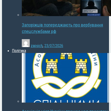
Запоріжців попереджають про вербування
спецслужбами рф
zapsich
,
23/07/2026
Політика