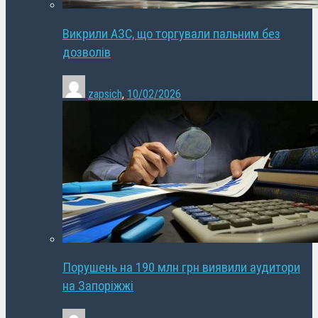
Викрили АЗС, що торгували пальним без
дозволів
zapsich
,
10/02/2026
Порушень на 190 млн грн виявили аудитори
на Запоріжжі