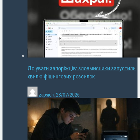
До уваги запоріжців: зловмисники запустили
хвилю фішингових розсилок
zapsich
,
23/07/2026