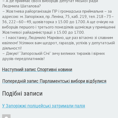
– А де приймає своїх виборців депутат міської ради
Людмила Шаталова?
– Жовтнева райорганізація ПР і громадська приймальня – за
адресою: м. Запоріжжя, пр. Леніна, 75, каб. 219, тел. 218–73–
36, 222–60–49, щовівторка з 15.00 до 17.00. А ще очікую на
виборців першого і третього понеділків щомісяця у приміщенні
Жовтневої райадміністрації з 15.00 до 17.00.
– І наостанку, Людмило Марківно, ще раз вітаємо зі славним
ювілеєм! Усіляких вам щедрот, гараздів, успіхів у депутатській
діяльності!
– Дякую! “Запорозькій Січі” зичу великих тиражів і вірних
друзів-передплатників!
Наступний запис
Спортивні новини
Попередній запис
Парламентські вибори відбулися
Подібні записи
У Запоріжжі поліцейські затримали палія