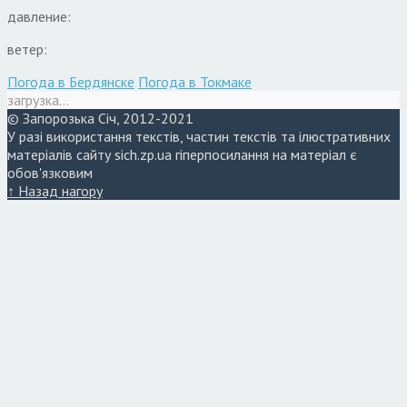
давление:
ветер:
Погода в Бердянске
Погода в Токмаке
загрузка...
© Запорозька Січ, 2012-2021
У разі використання текстів, частин текстів та ілюстративних
матеріалів сайту sich.zp.ua гіперпосилання на матеріал є
обов'язковим
↑ Назад нагору