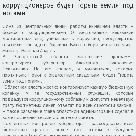
коррупционеров будет гореть земля под
ногами
Одна из центральных линий работы нынешней власти –
борьба с коррупционерами. О жесточайшем наказании
должностных лиц, уличенных в коррупции, неоднократно
говорили Президент Украины Виктор Янукович и премьер-
министр Николай Азаров.
В Запорожской области выполнение программы
контролирует губернатор Александр Николаевич
Пеклушенко. По его словам, у чиновников, которые
протягивают руки к бюджетным средствам, будет “гореть
земля под ногами”.
“Областная власть жестко контролирует каждую бюджетную
копейку. А те государственные служащие, которые
поддадутся коррупционному соблазну и допустят нецелевую
трату бюджетных денег, ответят по всей строгости закона”,
– такое заявление глава областной администрации сделал в
ходе последней сессии областного совета.
Под личным контролем губернатора – расходование всех
бюджетных средств. Более того, чтобы в будущем
“неповадно было”, в активную фазу выходят расследования