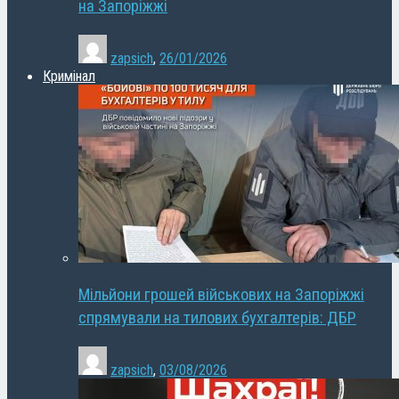
на Запоріжжі
zapsich
,
26/01/2026
Кримінал
Мільйони грошей військових на Запоріжжі
спрямували на тилових бухгалтерів: ДБР
zapsich
,
03/08/2026