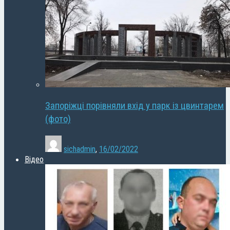
Запоріжці порівняли вхід у парк із цвинтарем
(фото)
sichadmin
,
16/02/2022
Відео