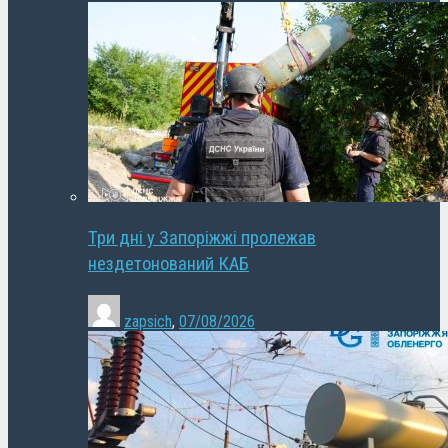
Три дні у Запоріжжі пролежав
нездетонований КАБ
zapsich
,
07/08/2026