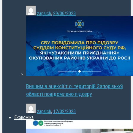
zapsich
,
29/06/2023
Винним в анексії т.о. територій Запорізької
області повідомлено підозру
zapsich
,
17/02/2023
Економіка