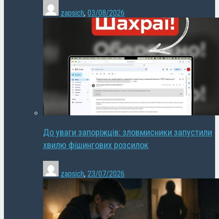
zapsich
,
03/08/2026
До уваги запоріжців: зловмисники запустили
хвилю фішингових розсилок
zapsich
,
23/07/2026