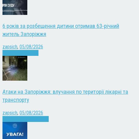
6 років за розбещення дитини отримав 63-річний
житель Запоріжжя
zapsich
,
05/08/2026
Запоріжжя
Новини
Атаки на Запоріжжя: влучання по території лікарні та
транспорту
zapsich
,
05/08/2026
Війна
Запоріжжя
Новини