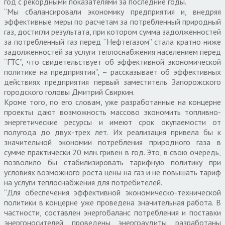
год с рекордными показателями за последние годы.
“Мы сбалансировали экономику предприятия и, внедряя
эффективные меры по расчетам за потребленный природный
газ, достигли результата, при котором сумма задолженностей
за потребленный газ перед “Нефтегазом” стала кратно ниже
задолженностей за услуги теплоснабжения населением перед
“ГТС”, что свидетельствует об эффективной экономической
политике на предприятии”, – рассказывает об эффективных
действиях предприятия первый заместитель Запорожского
городского головы Дмитрий Свиркин.
Кроме того, по его словам, уже разработанные на концерне
проекты дают возможность массово экономить топливно-
энергетические ресурсы и имеют срок окупаемости от
полугода до двух-трех лет. Их реализация привела бы к
значительной экономии потребления природного газа в
сумме практически 20 млн. гривен в год. Это, в свою очередь,
позволило бы стабилизировать тарифную политику при
условиях возможного роста цены на газ и не повышать тариф
на услуги теплоснабжения для потребителей.
“Для обеспечения эффективной экономическо-технической
политики в концерне уже проведена значительная работа. В
частности, составлен энергобаланс потребления и поставки
энергоносителей, проведены энергоаудиты, разработаны