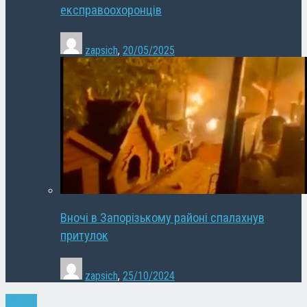
експравоохоронців
zapsich
,
20/05/2025
Вночі в Запорізькому районі спалахнув
притулок
zapsich
,
25/10/2024
Новини