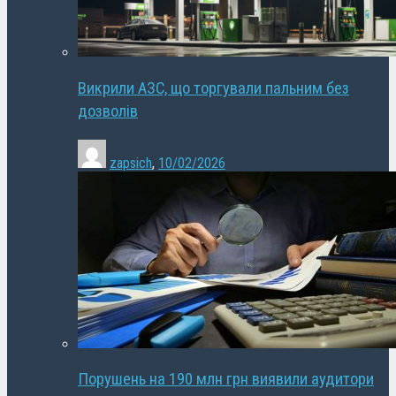
Викрили АЗС, що торгували пальним без
дозволів
zapsich
,
10/02/2026
Порушень на 190 млн грн виявили аудитори