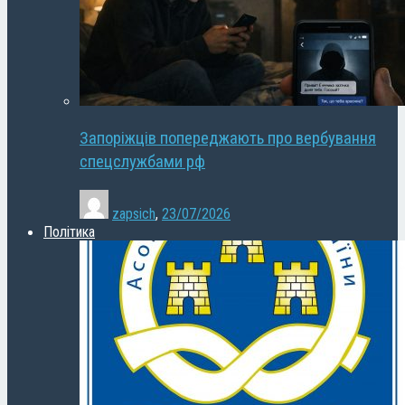
Запоріжців попереджають про вербування
спецслужбами рф
zapsich
,
23/07/2026
Політика