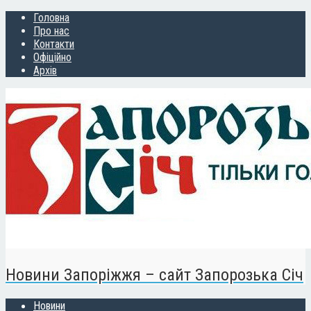
Головна
Про нас
Контакти
Офіційно
Архів
Новини Запоріжжя – сайт Запорозька Січ
Новини