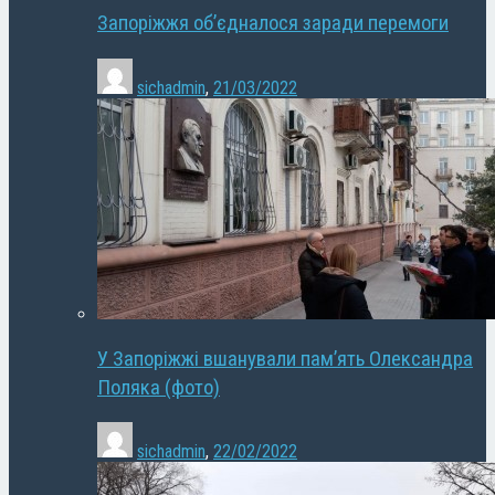
Запоріжжя об’єдналося заради перемоги
sichadmin
,
21/03/2022
У Запоріжжі вшанували пам’ять Олександра
Поляка (фото)
sichadmin
,
22/02/2022