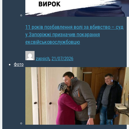
11 років позбавлення волі за вбивство – суд
у Запоріжжі призначив покарання
ексвійськовослужбовцю
zapsich
,
21/07/2026
Фото