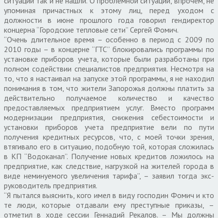
ситуации так и не нашли. О проблемной ситуации, впрочем, не
упоминая причастных к этому лиц, перед уходом с
должности в июне прошлого года говорил гендиректор
концерна “Городские тепловые сети” Сергей Фомич.
“Очень длительное время – особенно в период с 2009 по
2010 годы – в концерне “ГТС” блокировались программы по
установке приборов учета, которые были разработаны при
полном содействии специалистов предприятия. Несмотря на
то, что я настаивал на запуске этой программы, я не находил
понимания в том, что жители Запорожья должны платить за
действительно получаемое количество и качество
предоставляемых предприятием услуг. Вместо программ
модернизации предприятия, снижения себестоимости и
установки приборов учета предприятие вели по пути
получения кредитных ресурсов, что, с моей точки зрения,
втягивало его в ситуацию, подобную той, которая сложилась
в КП “Водоканал”. Получение новых кредитов ложилось на
предприятие, как следствие, нагрузкой на жителей города в
виде неминуемого увеличения тарифа”, – заявил тогда экс-
руководитель предприятия.
“Я пытался выяснить, кого имел в виду господин Фомич и кто
те люди, которые отдавали ему преступные приказы, –
отметил в ходе сессии Геннадий Рекалов. – Мы должны