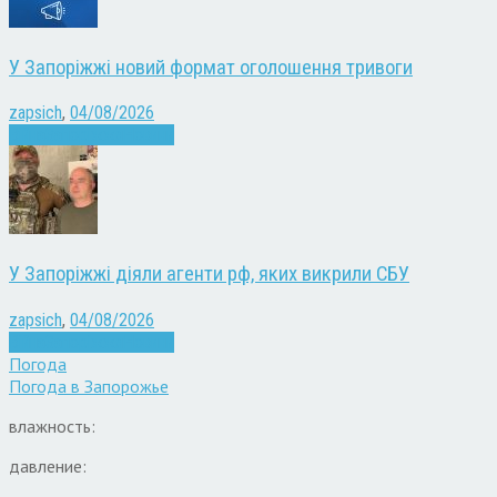
У Запоріжжі новий формат оголошення тривоги
zapsich
,
04/08/2026
Війна
Запоріжжя
Новини
У Запоріжжі діяли агенти рф, яких викрили СБУ
zapsich
,
04/08/2026
Війна
Запоріжжя
Новини
Погода
Погода в
Запорожье
влажность:
давление: