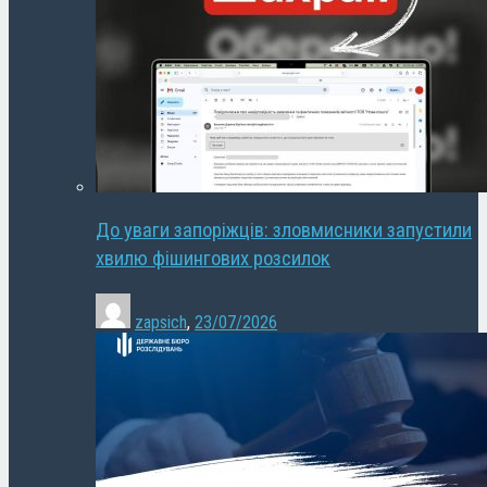
До уваги запоріжців: зловмисники запустили
хвилю фішингових розсилок
zapsich
,
23/07/2026