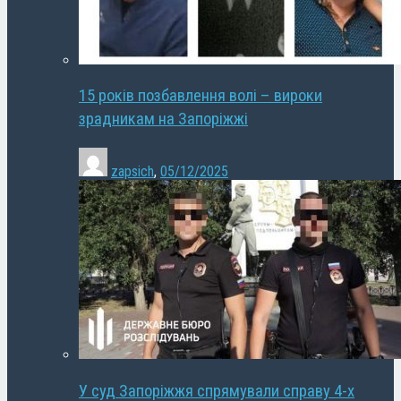
15 років позбавлення волі – вироки
зрадникам на Запоріжжі
zapsich
,
05/12/2025
У суд Запоріжжя спрямували справу 4-х