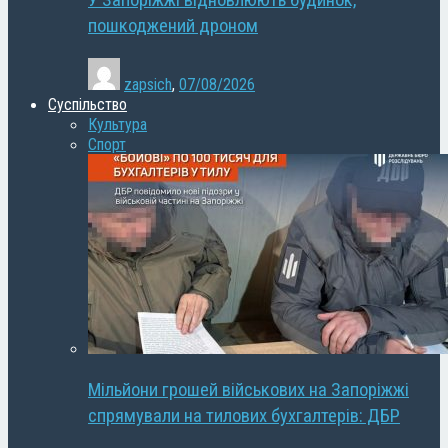
У Запоріжжі відновлюють будинок,
пошкоджений дроном
zapsich
,
07/08/2026
Суспільство
Культура
Спорт
Мільйони грошей військових на Запоріжжі
спрямували на тилових бухгалтерів: ДБР