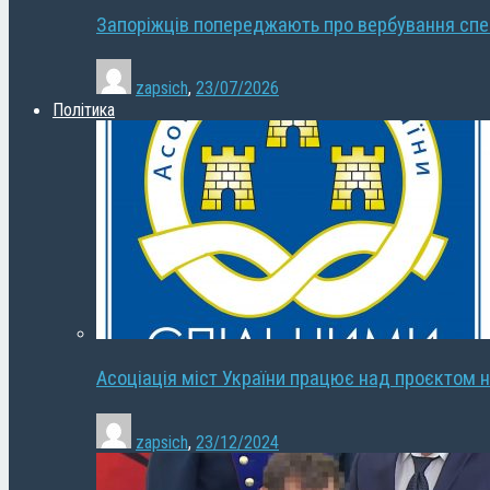
Запоріжців попереджають про вербування сп
zapsich
,
23/07/2026
Політика
Асоціація міст України працює над проєктом н
zapsich
,
23/12/2024