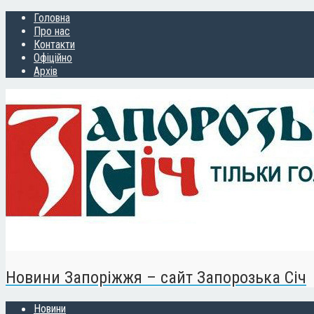
Головна
Про нас
Контакти
Офіційно
Архів
Новини Запоріжжя – сайт Запорозька Січ
Новини