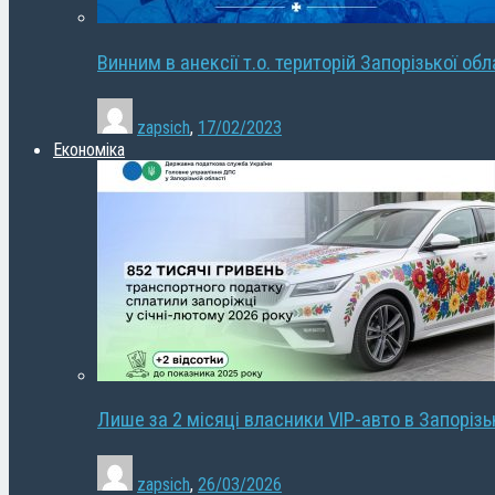
Винним в анексії т.о. територій Запорізької об
zapsich
,
17/02/2023
Економіка
Лише за 2 місяці власники VIP-авто в Запорізь
zapsich
,
26/03/2026