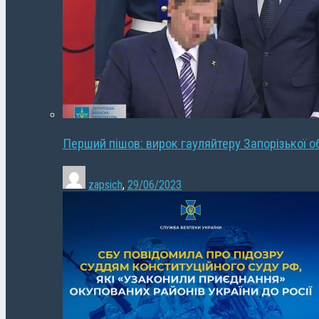
Перший пішов: вирок гауляйтеру Запорізької о
zapsich
,
29/06/2023