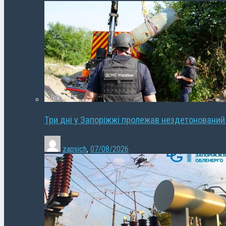
Три дні у Запоріжжі пролежав нездетонований
zapsich
,
07/08/2026