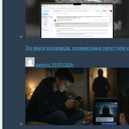
До уваги запоріжців: зловмисники запустили 
zapsich
,
23/07/2026