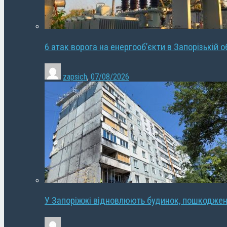
6 атак ворога на енергооб’єкти в Запорізькій о
zapsich
,
07/08/2026
У Запоріжжі відновлюють будинок, пошкодже