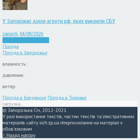
У Запоріжжі діяли агенти рф, яких викрили СБУ
zapsich
,
04/08/2026
Війна
Запоріжжя
Новини
Погода
Погода в
Запорожье
влажность:
давление:
ветер:
Погода в Бердянске
Погода в Токмаке
загрузка...
© Запорозька Січ, 2012-2021
У разі використання текстів, частин текстів та ілюстративних
матеріалів сайту sich.zp.ua гіперпосилання на матеріал є
обов'язковим
↑ Назад нагору