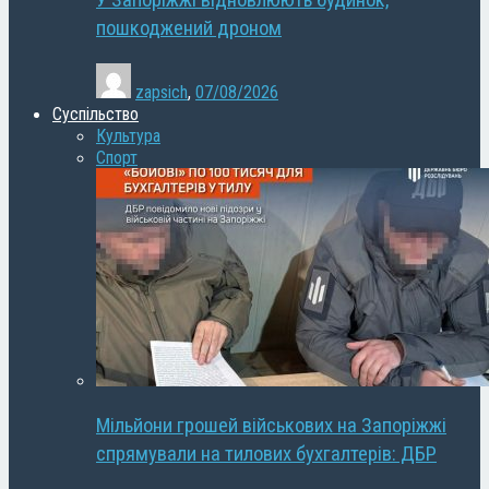
У Запоріжжі відновлюють будинок,
пошкоджений дроном
zapsich
,
07/08/2026
Суспільство
Культура
Спорт
Мільйони грошей військових на Запоріжжі
спрямували на тилових бухгалтерів: ДБР