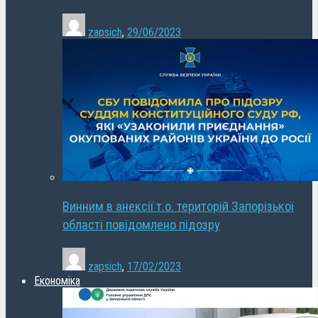
zapsich
,
29/06/2023
Винним в анексії т.о. територій Запорізької
області повідомлено підозру
zapsich
,
17/02/2023
Економіка