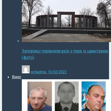
Запоріжці порівняли вхід у парк із цвинтарем
(фото)
sichadmin
,
16/02/2022
Відео