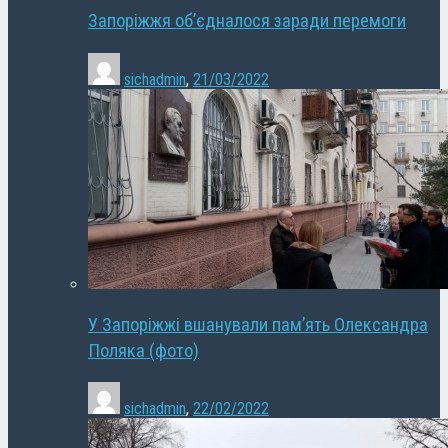
Запоріжжя об’єдналося заради перемоги
sichadmin
,
21/03/2022
У Запоріжжі вшанували пам’ять Олександра
Поляка (фото)
sichadmin
,
22/02/2022