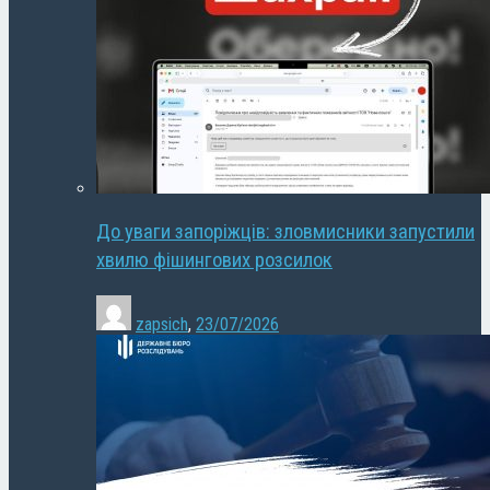
До уваги запоріжців: зловмисники запустили
хвилю фішингових розсилок
zapsich
,
23/07/2026