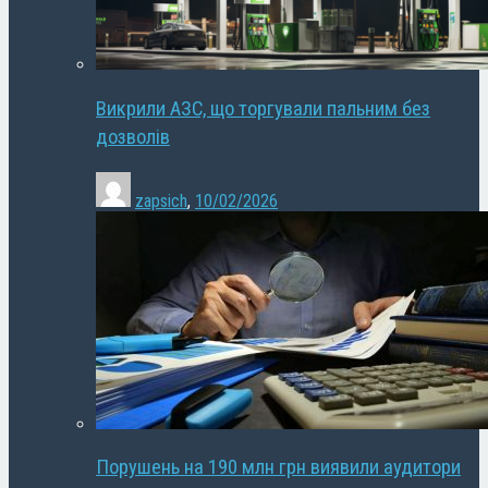
Викрили АЗС, що торгували пальним без
дозволів
zapsich
,
10/02/2026
Порушень на 190 млн грн виявили аудитори