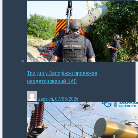
Три дні у Запоріжжі пролежав
нездетонований КАБ
zapsich
,
07/08/2026