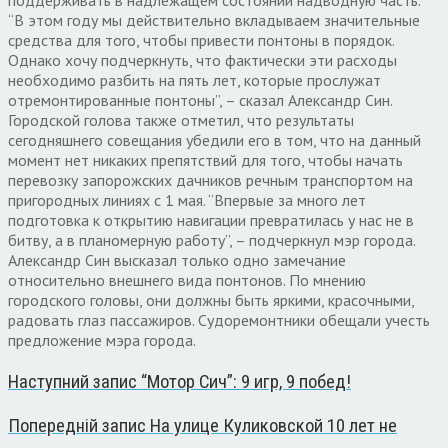
“В этом году мы действительно вкладываем значительные
средства для того, чтобы привести понтоны в порядок.
Однако хочу подчеркнуть, что фактически эти расходы
необходимо разбить на пять лет, которые прослужат
отремонтированные понтоны”, – сказал Александр Син.
Городской голова также отметил, что результаты
сегодняшнего совещания убедили его в том, что на данный
момент нет никаких препятствий для того, чтобы начать
перевозку запорожских дачников речным транспортом на
пригородных линиях с 1 мая. “Впервые за много лет
подготовка к открытию навигации превратилась у нас не в
битву, а в планомерную работу”, – подчеркнул мэр города.
Александр Син высказал только одно замечание
относительно внешнего вида понтонов. По мнению
городского головы, они должны быть яркими, красочными,
радовать глаз пассажиров. Судоремонтники обещали учесть
предложение мэра города.
Наступний запис
“Мотор Сич”: 9 игр, 9 побед!
Попередній запис
На улице Куликовской 10 лет не