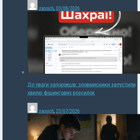
zapsich
,
03/08/2026
До уваги запоріжців: зловмисники запустили
хвилю фішингових розсилок
zapsich
,
23/07/2026