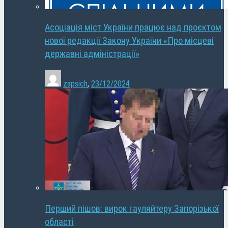
Асоціація міст України працює над проєктом
нової редакції Закону України «Про місцеві
державні адміністрації»
zapsich
,
23/12/2024
Перший пішов: вирок гауляйтеру Запорізької
області