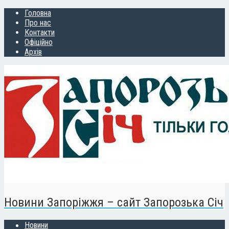
Головна
Про нас
Контакти
Офіційно
Архів
Новини Запоріжжя – сайт Запорозька Січ
Новини