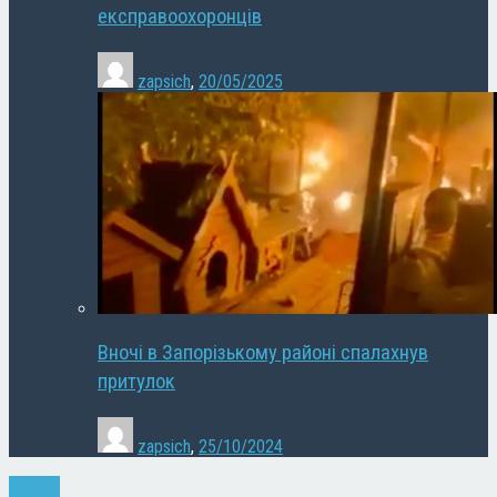
експравоохоронців
zapsich
,
20/05/2025
Вночі в Запорізькому районі спалахнув
притулок
zapsich
,
25/10/2024
Новини