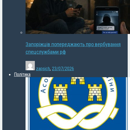
Запоріжців попереджають про вербування
спецслужбами рф
zapsich
,
23/07/2026
Політика