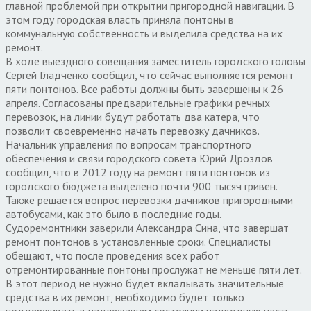
главной проблемой при открытии пригородной навигации. В
этом году городская власть приняла понтоны в
коммунальную собственность и выделила средства на их
ремонт.
В ходе выездного совещания заместитель городского головы
Сергей Гладченко сообщил, что сейчас выполняется ремонт
пяти понтонов. Все работы должны быть завершены к 26
апреля. Согласованы предварительные графики речных
перевозок, на линии будут работать два катера, что
позволит своевременно начать перевозку дачников.
Начальник управления по вопросам транспортного
обеспечения и связи городского совета Юрий Дроздов
сообщил, что в 2012 году на ремонт пяти понтонов из
городского бюджета выделено почти 900 тысяч гривен.
Также решается вопрос перевозки дачников пригородными
автобусами, как это было в последние годы.
Судоремонтники заверили Александра Сина, что завершат
ремонт понтонов в установленные сроки. Специалисты
обещают, что после проведения всех работ
отремонтированные понтоны прослужат не меньше пяти лет.
В этот период не нужно будет вкладывать значительные
средства в их ремонт, необходимо будет только
поддерживать в надлежащем состоянии надводную часть.