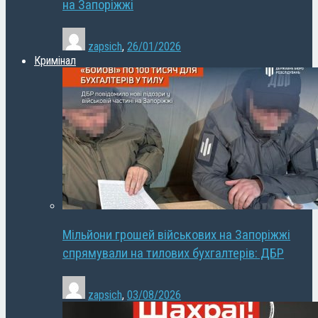
на Запоріжжі
zapsich
,
26/01/2026
Кримінал
Мільйони грошей військових на Запоріжжі
спрямували на тилових бухгалтерів: ДБР
zapsich
,
03/08/2026