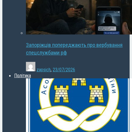
Запоріжців попереджають про вербування
спецслужбами рф
zapsich
,
23/07/2026
Політика