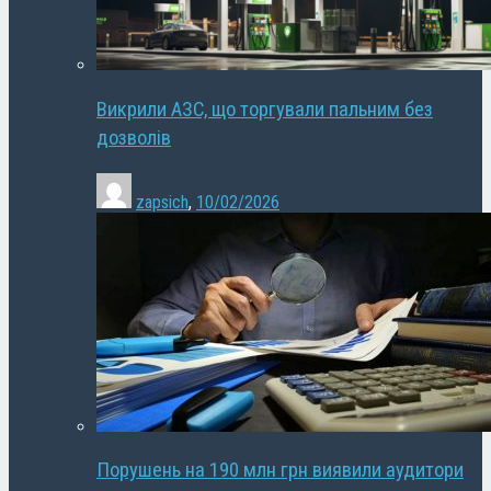
Викрили АЗС, що торгували пальним без
дозволів
zapsich
,
10/02/2026
Порушень на 190 млн грн виявили аудитори