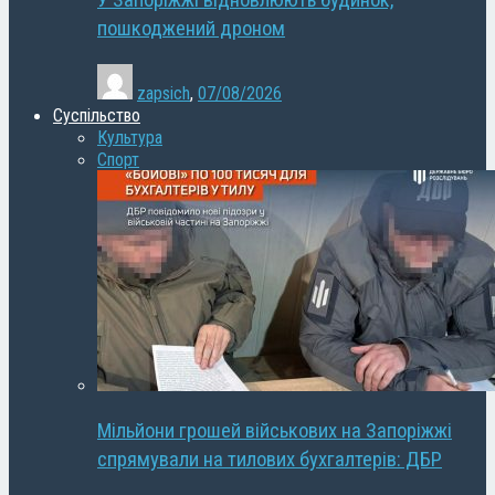
У Запоріжжі відновлюють будинок,
пошкоджений дроном
zapsich
,
07/08/2026
Суспільство
Культура
Спорт
Мільйони грошей військових на Запоріжжі
спрямували на тилових бухгалтерів: ДБР