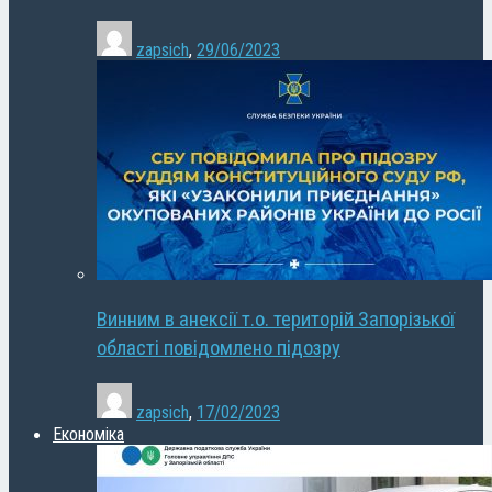
zapsich
,
29/06/2023
Винним в анексії т.о. територій Запорізької
області повідомлено підозру
zapsich
,
17/02/2023
Економіка