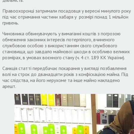
Правоохоронці затримали посадовця у вересні минулого року
під час отримання частини хабаря у розмірі понад 1 мільйон
гривень.
Чиновника обвинувачують у вимаганні коштів з погрозою
обмеження законних інтересів потерпілого, вчиненого
службовою особою з використанням свого службового
становища, що завдало майнової шкоди в особливо великих
розмірах, в умовах воєнного стану (ч. 4 ст. 189 КК України).
Санкція статті передбачає покарання у вигляді позбавлення
волі на строк до дванадцяти років з конфіскацією майна. Під
час слідства, на його нерухоме та інше майно накладено
арешт.