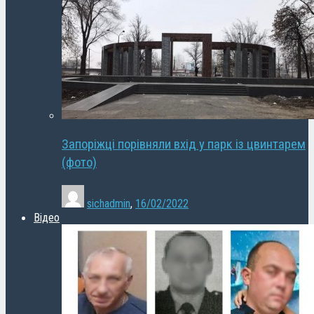
Запоріжці порівняли вхід у парк із цвинтарем
(фото)
sichadmin
,
16/02/2022
Відео