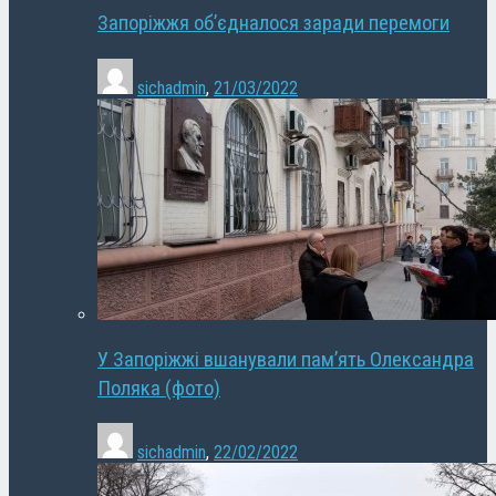
Запоріжжя об’єдналося заради перемоги
sichadmin
,
21/03/2022
У Запоріжжі вшанували пам’ять Олександра
Поляка (фото)
sichadmin
,
22/02/2022