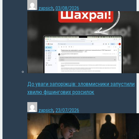
zapsich
,
03/08/2026
До уваги запоріжців: зловмисники запустили
хвилю фішингових розсилок
zapsich
,
23/07/2026