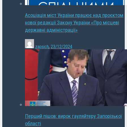
Асоціація міст України працює над проєктом
нової редакції Закону України «Про місцеві
державні адміністрації»
zapsich
,
23/12/2024
Перший пішов: вирок гауляйтеру Запорізької
області