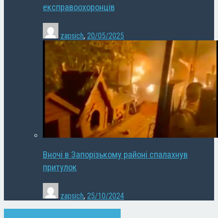
експравоохоронців
zapsich
,
20/05/2025
Вночі в Запорізькому районі спалахнув
притулок
zapsich
,
25/10/2024
Економіка
Запоріжжя
Кримінал
Новини