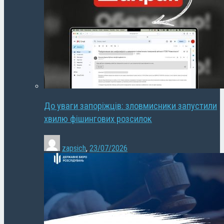
До уваги запоріжців: зловмисники запустили
хвилю фішингових розсилок
zapsich
,
23/07/2026