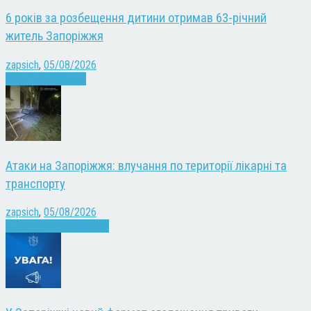
6 років за розбещення дитини отримав 63-річний
житель Запоріжжя
zapsich
,
05/08/2026
Запоріжжя
Новини
Атаки на Запоріжжя: влучання по території лікарні та
транспорту
zapsich
,
05/08/2026
Війна
Запоріжжя
Новини