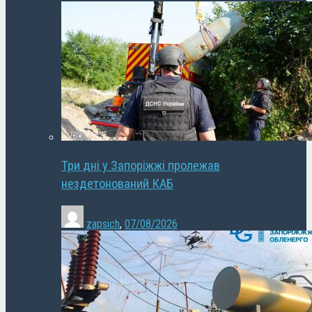
Три дні у Запоріжжі пролежав
нездетонований КАБ
zapsich
,
07/08/2026