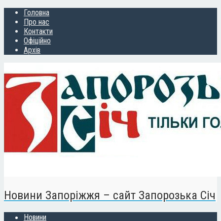
Головна
Про нас
Контакти
Офіційно
Архів
Новини Запоріжжя – сайт Запорозька Січ
Новини