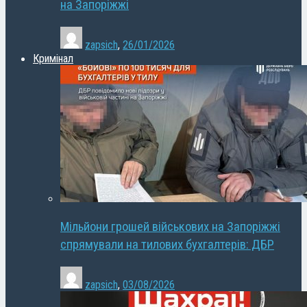
на Запоріжжі
zapsich
,
26/01/2026
Кримінал
Мільйони грошей військових на Запоріжжі
спрямували на тилових бухгалтерів: ДБР
zapsich
,
03/08/2026