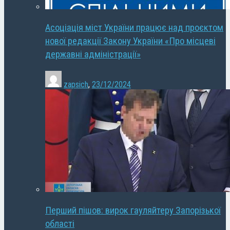
Асоціація міст України працює над проєктом
нової редакції Закону України «Про місцеві
державні адміністрації»
zapsich
,
23/12/2024
Перший пішов: вирок гауляйтеру Запорізької
області