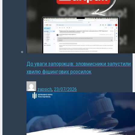
До уваги запоріжців: зловмисники запустили
хвилю фішингових розсилок
zapsich
,
23/07/2026