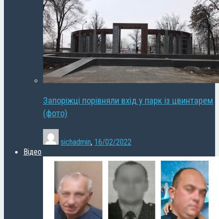
Запоріжці порівняли вхід у парк із цвинтарем
(фото)
sichadmin
,
16/02/2022
Відео