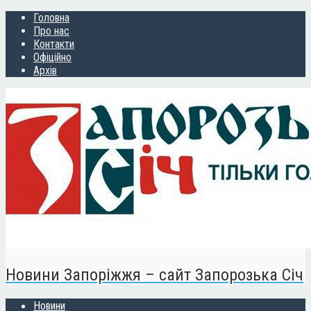
Головна
Про нас
Контакти
Офіційно
Архів
Новини Запоріжжя – сайт Запорозька Січ
Новини