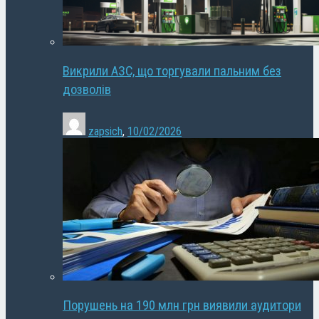
Викрили АЗС, що торгували пальним без
дозволів
zapsich
,
10/02/2026
Порушень на 190 млн грн виявили аудитори