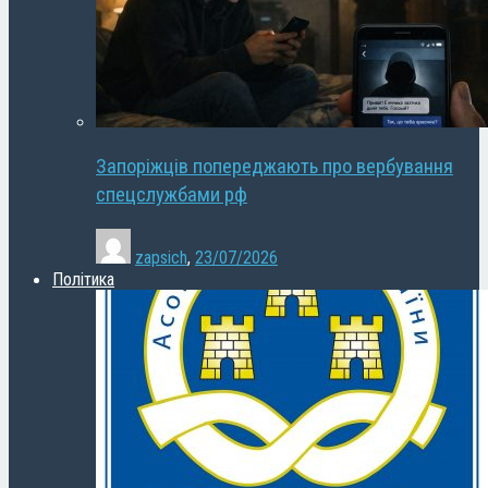
Запоріжців попереджають про вербування
спецслужбами рф
zapsich
,
23/07/2026
Політика