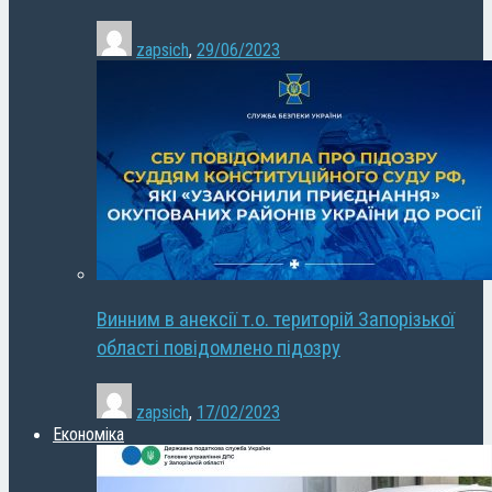
zapsich
,
29/06/2023
Винним в анексії т.о. територій Запорізької
області повідомлено підозру
zapsich
,
17/02/2023
Економіка