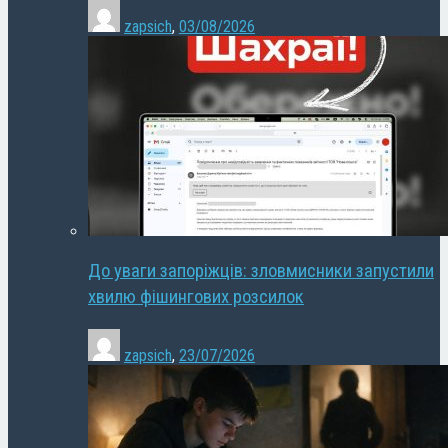
zapsich
,
03/08/2026
До уваги запоріжців: зловмисники запустили
хвилю фішингових розсилок
zapsich
,
23/07/2026