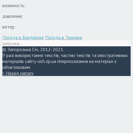
влажность:
давление:
ветер:
Погода в Бердянске
Погода в Токмаке
загрузка...
© Запорозька Січ, 2012-2021
У разі використання текстів, частин текстів та ілюстративних
матеріалів сайту sich.zp.ua гіперпосилання на матеріал є
обов'язковим
↑ Назад нагору