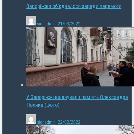
Запоріжжя об’єдналося заради перемоги
sichadmin
,
21/03/2022
У Запоріжжі вшанували пам’ять Олександра
Поляка (фото)
sichadmin
,
22/02/2022