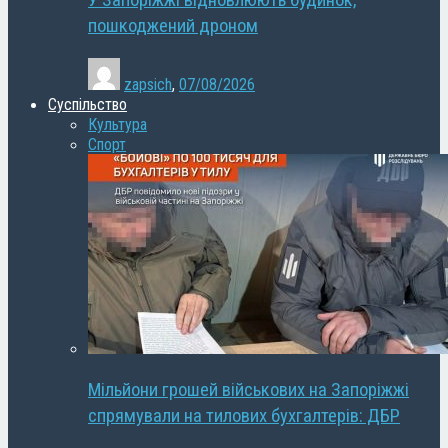
У Запоріжжі відновлюють будинок,
пошкоджений дроном
zapsich
,
07/08/2026
Суспільство
Культура
Спорт
Мільйони грошей військових на Запоріжжі
спрямували на тилових бухгалтерів: ДБР