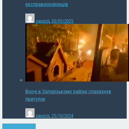
експравоохоронців
zapsich
,
20/05/2025
Вночі в Запорізькому районі спалахнув
притулок
zapsich
,
25/10/2024
Запоріжжя
Новини