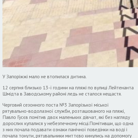
У Запоріжжі мало не втопилася дитина.
12 серпня близько 13-ї години на пляжі по вулиці Лейтенанта
Шмідта в Заводському районі ледь не сталося нещастя.
Черговий сезонного поста №3 Запорізької міської
рятувально-водолазної служби, розташованого на пляжі,
Павло Гусєв помітив двох маленьких дівчат, які без нагляду
дорослих купалися у небезпечному місці.Помітивши, що одна
з них почала подавати ознаки панічної поведінки на воді і
почала тонути, рятувальники миттєво кинулись на допомогу