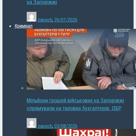
на Запоріжжі
zapsich
,
26/01/2026
Кримінал
Мільйони грошей військових на Запоріжжі
спрямували на тилових бухгалтерів: ДБР
zapsich
,
03/08/2026