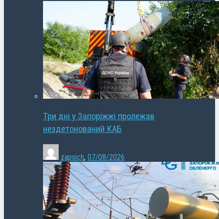
Три дні у Запоріжжі пролежав
нездетонований КАБ
zapsich
,
07/08/2026