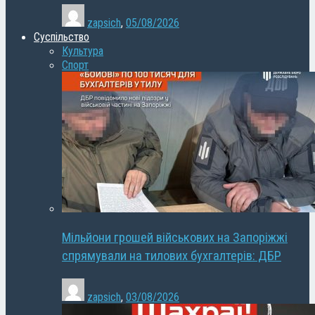
zapsich
,
05/08/2026
Суспільство
Культура
Спорт
Мільйони грошей військових на Запоріжжі
спрямували на тилових бухгалтерів: ДБР
zapsich
,
03/08/2026