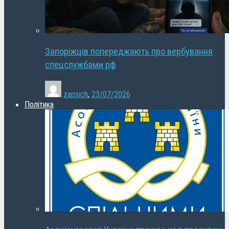
Запоріжців попереджають про вербування
спецслужбами рф
zapsich
,
23/07/2026
Політика