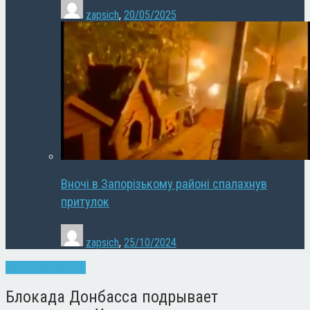
zapsich
,
20/05/2025
Вночі в Запорізькому районі спалахнув
притулок
zapsich
,
25/10/2024
Запоріжжя
Новини
Блокада Донбасса подрывает