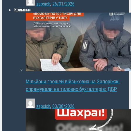
zapsich
,
26/01/2026
Кримінал
Мільйони грошей військових на Запоріжжі
спрямували на тилових бухгалтерів: ДБР
zapsich
,
03/08/2026