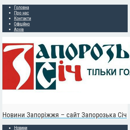
Головна
Про нас
Контакти
Офіційно
Архів
Новини Запоріжжя – сайт Запорозька Січ
Новини