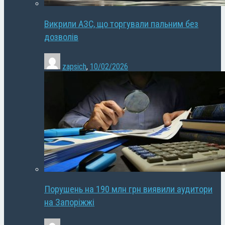
Викрили АЗС, що торгували пальним без
дозволів
zapsich
,
10/02/2026
Порушень на 190 млн грн виявили аудитори
на Запоріжжі