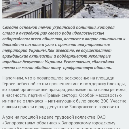
Сегодня основной темой украинской политики, которая
стала в очередной раз своего рода идеологическим
водоразделом всего общества, остается вопрос отношения к
блокаде на поставки угля с временно оккупированных
территорий Украины. Как известно, ее осуществляют
гражданские активисты и поддерживают некоторые
народные депутаты Украины. Естественно, «блокадная
тема» не могла обойти нашу прифронтовую область.
Напомним, что в позапрошлое воскресенье на площади
Героев небесной сотни прошел митинг в поддержку блокады,
который организовали праворадикальные политсилы региона,
в частности, партия «Правый сектор». Особой массовостью
митинг не отличался – митингующих было около 200. Участие
в акции приняли и ряд депутатов Запорожского горсовета.
А уже на прошлой неделе трудовой коллектив ОАО
«Запорожсталь» обратился к Запорожскому городскому
голове Владимиру Буряку и депутатам городского совета с