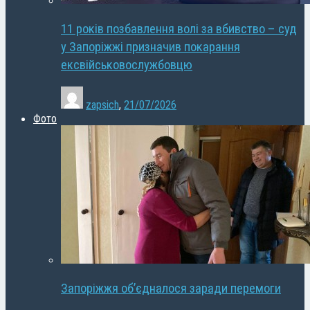
11 років позбавлення волі за вбивство – суд
у Запоріжжі призначив покарання
ексвійськовослужбовцю
zapsich
,
21/07/2026
Фото
Запоріжжя об’єдналося заради перемоги