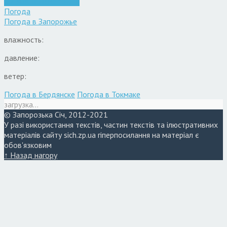
Війна
Запоріжжя
Новини
Погода
Погода в
Запорожье
влажность:
давление:
ветер:
Погода в Бердянске
Погода в Токмаке
загрузка...
© Запорозька Січ, 2012-2021
У разі використання текстів, частин текстів та ілюстративних
матеріалів сайту sich.zp.ua гіперпосилання на матеріал є
обов'язковим
↑ Назад нагору