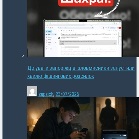
До уваги запоріжців: зловмисники запустили
хвилю фішингових розсилок
zapsich
,
23/07/2026