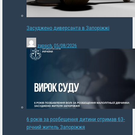
Засуджено диверсанта в Запоріжжі
zapsich
,
05/08/2026
6 років за розбещення дитини отримав 63-
річний житель Запоріжжя