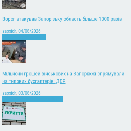
Ворог атакував Запорізьку область більше 1000 разів
zapsich
,
04/08/2026
Війна
Запоріжжя
Новини
Мільйони грошей військових на Запоріжжі спрямували
на тилових бухгалтерів: ДБР
zapsich
,
03/08/2026
Війна
Запоріжжя
Кримінал
Новини