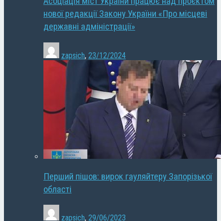
Асоціація міст України працює над проєктом
нової редакції Закону України «Про місцеві
державні адміністрації»
zapsich
,
23/12/2024
Перший пішов: вирок гауляйтеру Запорізької
області
zapsich
,
29/06/2023