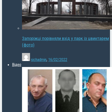
Запоріжці порівняли вхід у парк із цвинтарем
(фото)
sichadmin
,
16/02/2022
Відео