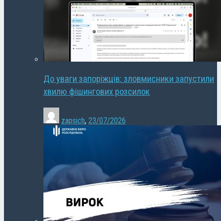
До уваги запоріжців: зловмисники запустили
хвилю фішингових розсилок
zapsich
,
23/07/2026