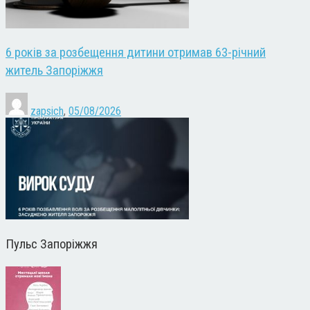
6 років за розбещення дитини отримав 63-річний
житель Запоріжжя
zapsich
,
05/08/2026
Пульс Запоріжжя