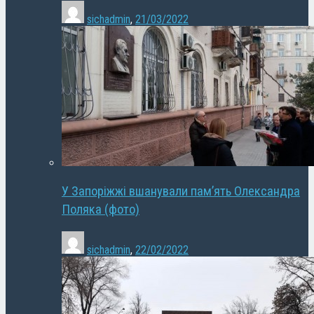
sichadmin
,
21/03/2022
У Запоріжжі вшанували пам’ять Олександра
Поляка (фото)
sichadmin
,
22/02/2022