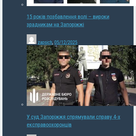
15 років позбавлення волі – вироки
зрадникам на Запоріжжі
zapsich
,
05/12/2025
У суд Запоріжжя спрямували справу 4-х
експравоохоронців