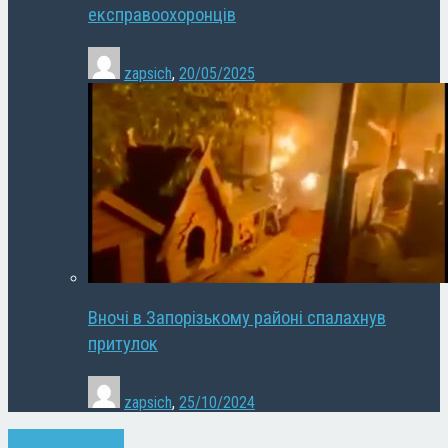
експравоохоронців
zapsich
,
20/05/2025
Вночі в Запорізькому районі спалахнув
притулок
zapsich
,
25/10/2024
Запоріжжя
Новини