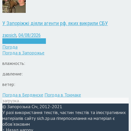
У Запоріжжі діяли агенти рф, яких викрили СБУ
zapsich
,
04/08/2026
Війна
Запоріжжя
Новини
Погода
Погода в
Запорожье
влажность:
давление:
ветер:
Погода в Бердянске
Погода в Токмаке
загрузка...
© Запорозька Січ, 2012-2021
У разі використання текстів, частин текстів та ілюстративних
матеріалів сайту sich.zp.ua гіперпосилання на матеріал є
обов'язковим
↑ Назад нагору