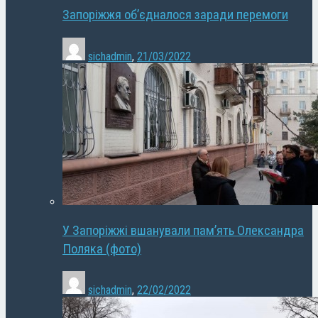
Запоріжжя об’єдналося заради перемоги
sichadmin
,
21/03/2022
У Запоріжжі вшанували пам’ять Олександра
Поляка (фото)
sichadmin
,
22/02/2022