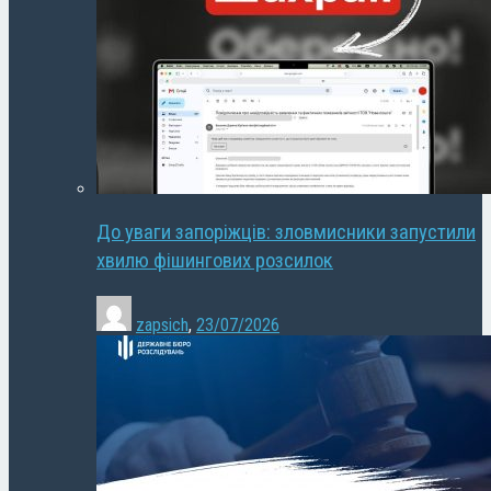
До уваги запоріжців: зловмисники запустили
хвилю фішингових розсилок
zapsich
,
23/07/2026