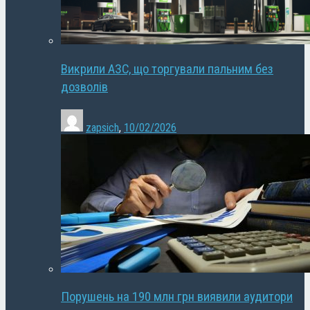
Викрили АЗС, що торгували пальним без
дозволів
zapsich
,
10/02/2026
Порушень на 190 млн грн виявили аудитори