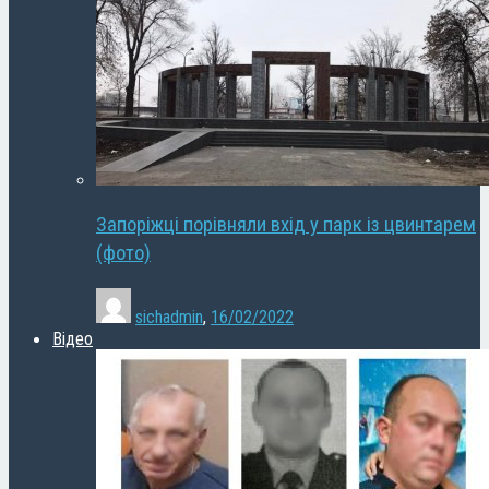
Запоріжці порівняли вхід у парк із цвинтарем
(фото)
sichadmin
,
16/02/2022
Відео