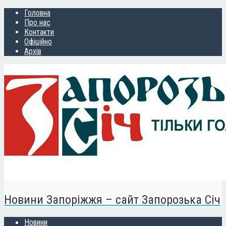
Головна
Про нас
Контакти
Офіційно
Архів
Новини Запоріжжя – сайт Запорозька Січ
Новини