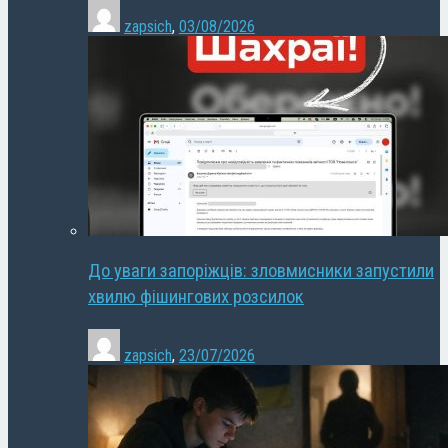
zapsich
,
03/08/2026
До уваги запоріжців: зловмисники запустили
хвилю фішингових розсилок
zapsich
,
23/07/2026