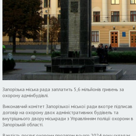
Запорізька міська рада заплатить 5,6 мільйонів гривень за
охорону адмінбудівлі.
Виконавчий комітет Запорізької міської ради вкотре підписав
договір на охорону двох адміністративних будівель та
внутрішнього двору міськради з Управлінням поліції охорони в
Запорізькій області.
Вартість послуг охорони протягом всього 2024 року складає