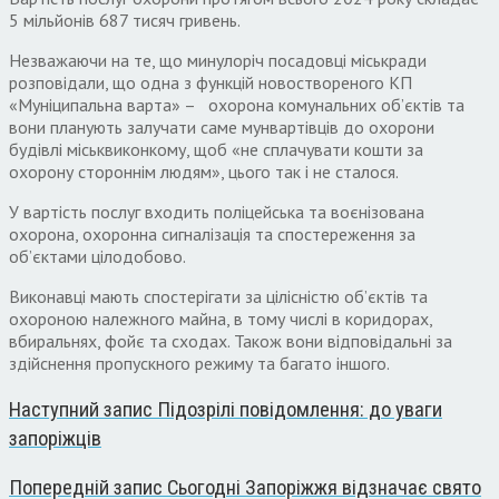
5 мільйонів 687 тисяч гривень.
Незважаючи на те, що минулоріч посадовці міськради
розповідали, що одна з функцій новоствореного КП
«Муніципальна варта» – охорона комунальних об’єктів та
вони планують залучати саме мунвартівців до охорони
будівлі міськвиконкому, щоб «не сплачувати кошти за
охорону стороннім людям», цього так і не сталося.
У вартість послуг входить поліцейська та воєнізована
охорона, охоронна сигналізація та спостереження за
об’єктами цілодобово.
Виконавці мають спостерігати за цілісністю об’єктів та
охороною належного майна, в тому числі в коридорах,
вбиральнях, фойє та сходах. Також вони відповідальні за
здійснення пропускного режиму та багато іншого.
Наступний запис
Підозрілі повідомлення: до уваги
запоріжців
Попередній запис
Сьогодні Запоріжжя відзначає свято