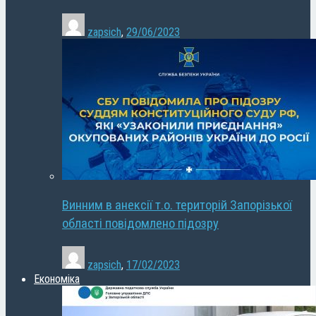
zapsich
,
29/06/2023
Винним в анексії т.о. територій Запорізької
області повідомлено підозру
zapsich
,
17/02/2023
Економіка