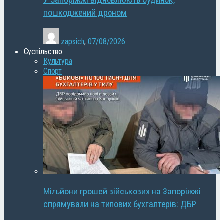
У Запоріжжі відновлюють будинок,
пошкоджений дроном
zapsich
,
07/08/2026
Суспільство
Культура
Спорт
Мільйони грошей військових на Запоріжжі
спрямували на тилових бухгалтерів: ДБР