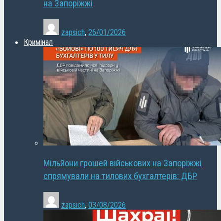
на Запоріжжі
zapsich
,
26/01/2026
Кримінал
Мільйони грошей військових на Запоріжжі
спрямували на тилових бухгалтерів: ДБР
zapsich
,
03/08/2026