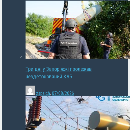
Три дні у Запоріжжі пролежав
нездетонований КАБ
zapsich
,
07/08/2026