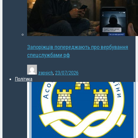
Запоріжців попереджають про вербування
спецслужбами рф
zapsich
,
23/07/2026
Політика