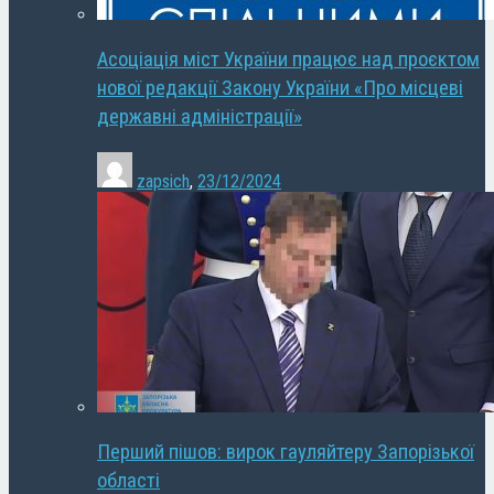
Асоціація міст України працює над проєктом
нової редакції Закону України «Про місцеві
державні адміністрації»
zapsich
,
23/12/2024
Перший пішов: вирок гауляйтеру Запорізької
області