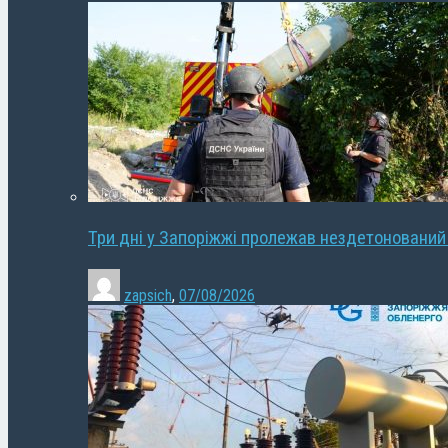
Три дні у Запоріжжі пролежав нездетонований
zapsich
,
07/08/2026