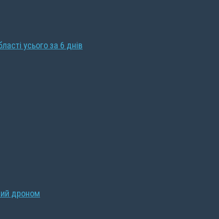
бласті усього за 6 днів
ний дроном