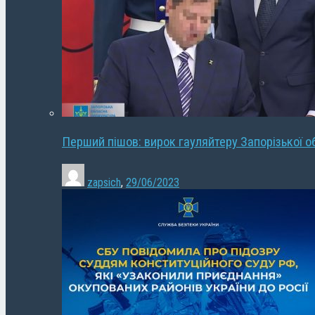
Перший пішов: вирок гауляйтеру Запорізької о
zapsich
,
29/06/2023