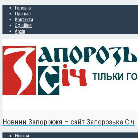
Головна
Про нас
Контакти
Офіційно
Архів
Новини Запоріжжя – сайт Запорозька Січ
Новини