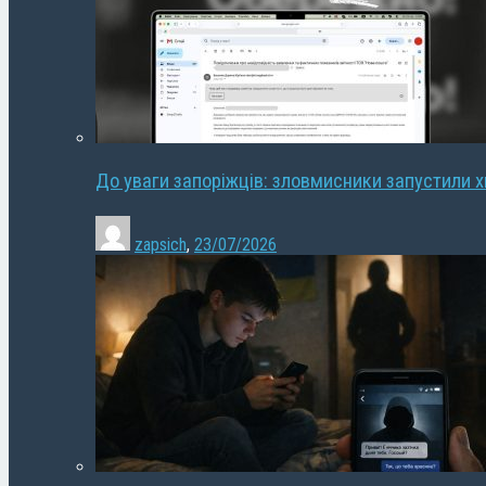
До уваги запоріжців: зловмисники запустили 
zapsich
,
23/07/2026