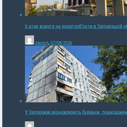
6 атак ворога на енергооб’єкти в Запорізькій о
zapsich
,
07/08/2026
У Запоріжжі відновлюють будинок, пошкодже