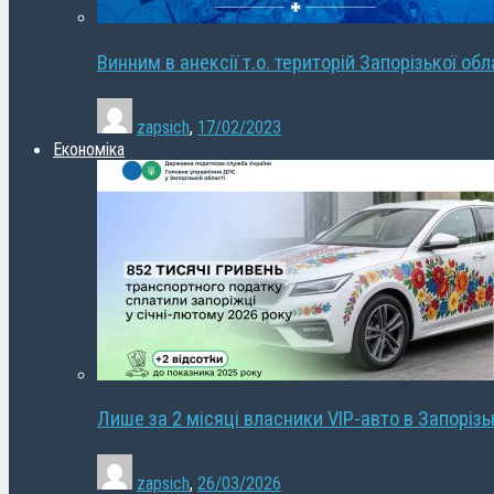
Винним в анексії т.о. територій Запорізької об
zapsich
,
17/02/2023
Економіка
Лише за 2 місяці власники VIP-авто в Запорізь
zapsich
,
26/03/2026