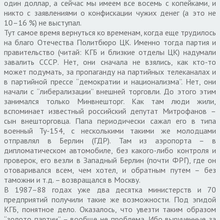
один доллар, а сейчас мы имеем все восемь с копейками, и
никто с заявлениями о конфискации чужих денег (а это не
10–16 %) не выступал.
Тут самое время вернуться ко временам, когда еще трудилось
на благо Отечества Политбюро ЦК. Именно тогда партия и
правительство (читай: КГБ и близкие отделы ЦК) надумали
завалить СССР. Нет, они сначала не взялись, как кто-то
может подумать, за пропаганду на партийных телеканалах и
в партийной прессе “демократии и национализма”. Нет, они
начали с “либерализации” внешней торговли. До этого этим
занимался только Минвнешторг. Как там люди жили,
вспоминает известный российский депутат Митрофанов –
сын внешторговца. Папа периодически сажал его в типа
военный Ту-154, с несколькими такими же молодцами
отправлял в Берлин (ГДР). Там из аэропорта – в
дипломатическом автомобиле, без какого-либо контроля и
проверок, его везли в Западный Берлин (почти ФРГ), где он
отоваривался всем, чем хотел, и обратным путем – без
таможни и т.д. – возвращался в Москву.
В 1987–88 годах уже два десятка министерств и 70
предприятий получили такие же возможности. Под эгидой
КГБ, понятное дело. Оказалось, что увезти таким образом
“золото партии” – вообще не проблема. Ибо вырученные за