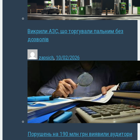
Викрили АЗС, що торгували пальним без
дозволів
zapsich
,
10/02/2026
Порушень на 190 млн грн виявили аудитори