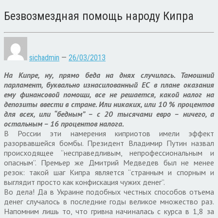
Безвозмездная помощь народу Кипра
sichadmin
—
26/03/2013
На Кипре, ну, прямо беда на днях случилась. Тамошний
парламент, буквально изнасилованный ЕС в плане оказания
ему финансовой помощи, все не решается, какой налог на
депозиты ввести в стране. Или никаких, или 10 % процентов
для всех, или “бедным” – с 20 тысячами евро – ничего, а
остальным – 16 процентов налога.
В России эти намерения киприотов имели эффект
разорвавшейся бомбы. Президент Владимир Путин назвал
происходящее “несправедливым, непрофессиональным и
опасным”. Премьер же Дмитрий Медведев был не менее
резок: такой шаг Кипра является “странным и спорным и
выглядит просто как конфискация чужих денег”.
Во дела! Да в Украине подобных честных способов отъема
денег случалось в последние годы великое множество раз.
Напомним лишь то, что гривна начиналась с курса в 1,8 за