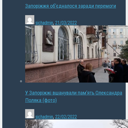
Запоріжжя об’єдналося заради перемоги
sichadmin
,
21/03/2022
У Запоріжжі вшанували пам’ять Олександра
Поляка (фото)
sichadmin
,
22/02/2022