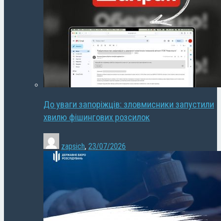
До уваги запоріжців: зловмисники запустили
хвилю фішингових розсилок
zapsich
,
23/07/2026