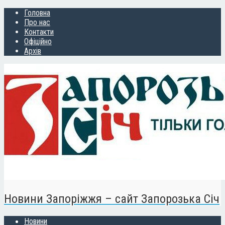
Головна
Про нас
Контакти
Офіційно
Архів
Новини Запоріжжя – сайт Запорозька Січ
Новини