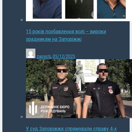
15 років позбавлення волі – вироки
зрадникам на Запоріжжі
zapsich
,
05/12/2025
У суд Запоріжжя спрямували справу 4-х