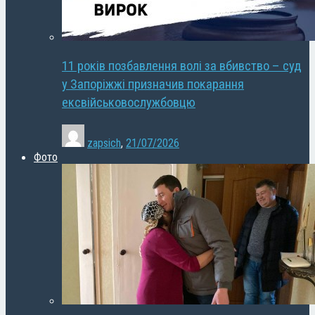
11 років позбавлення волі за вбивство – суд
у Запоріжжі призначив покарання
ексвійськовослужбовцю
zapsich
,
21/07/2026
Фото