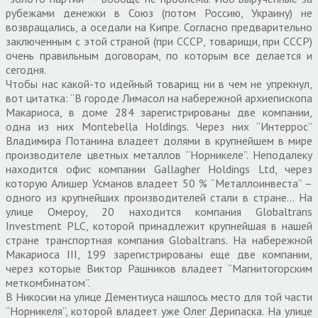
рубежами денежки в Союз (потом Россию, Украину) не
возвращались, а оседали на Кипре. Согласно предварительно
заключенным с этой страной (при СССР, товарищи, при СССР)
очень правильным договорам, по которым все делается и
сегодня.
Чтобы нас какой-то идейный товарищ ни в чем не упрекнул,
вот цитатка: “В городе Лимасол на набережной архиепископа
Макариоса, в доме 284 зарегистрированы две компании,
одна из них Montebella Holdings. Через них “Интеррос”
Владимира Потанина владеет долями в крупнейшем в мире
производителе цветных металлов “Норникеле”. Неподалеку
находится офис компании Gallagher Holdings Ltd, через
которую Алишер Усманов владеет 50 % “Металлоинвеста” –
одного из крупнейших производителей стали в стране… На
улице Омероу, 20 находится компания Globaltrans
Investment PLC, которой принадлежит крупнейшая в нашей
стране транспортная компания Globaltrans. На набережной
Макариоса III, 199 зарегистрированы еще две компании,
через которые Виктор Рашников владеет “Магнитогорским
меткомбинатом”.
В Никосии на улице Дементиуса нашлось место для той части
“Норникеля”, которой владеет уже Олег Дерипаска. На улице