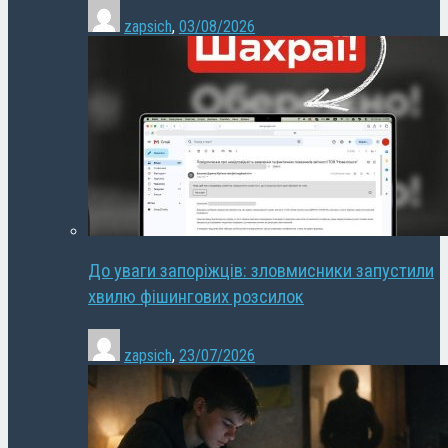
zapsich
,
03/08/2026
До уваги запоріжців: зловмисники запустили
хвилю фішингових розсилок
zapsich
,
23/07/2026