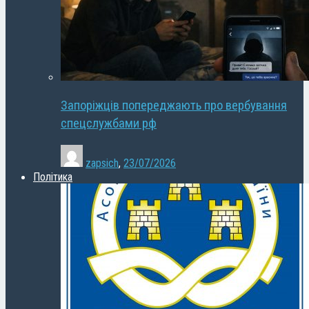
Запоріжців попереджають про вербування
спецслужбами рф
zapsich
,
23/07/2026
Політика