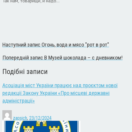
Так нам, товарищи, и надо…
Наступний запис
Огонь, вода и мясо "рот в рот"
Попередній запис
В Музей шоколада – с дневником!
Подібні записи
Асоціація міст України працює над проєктом нової
редакції Закону України «Про місцеві державні
адміністрації»
zapsich
,
23/12/2024