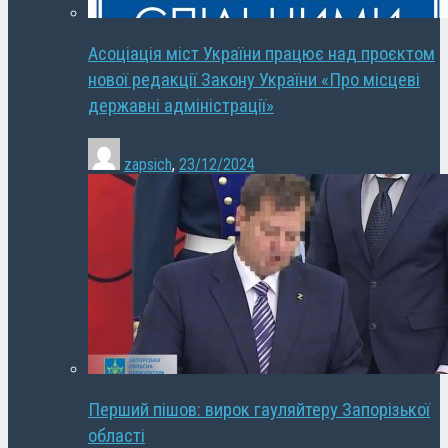
Асоціація міст України працює над проєктом
нової редакції Закону України «Про місцеві
державні адміністрації»
zapsich
,
23/12/2024
Перший пішов: вирок гауляйтеру Запорізької
області