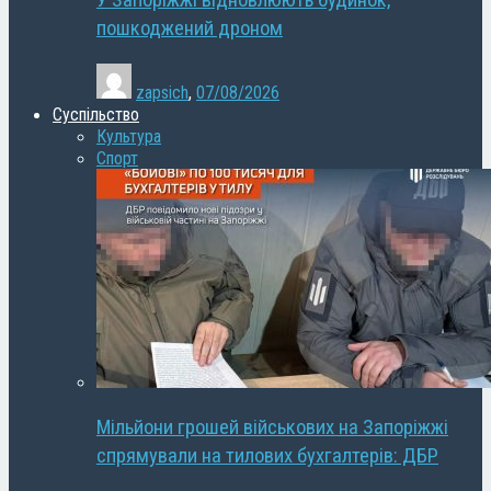
У Запоріжжі відновлюють будинок,
пошкоджений дроном
zapsich
,
07/08/2026
Суспільство
Культура
Спорт
Мільйони грошей військових на Запоріжжі
спрямували на тилових бухгалтерів: ДБР