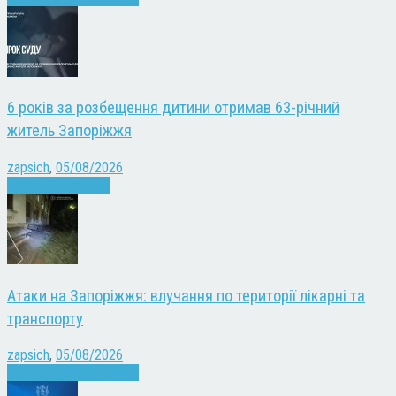
6 років за розбещення дитини отримав 63-річний
житель Запоріжжя
zapsich
,
05/08/2026
Запоріжжя
Новини
Атаки на Запоріжжя: влучання по території лікарні та
транспорту
zapsich
,
05/08/2026
Війна
Запоріжжя
Новини