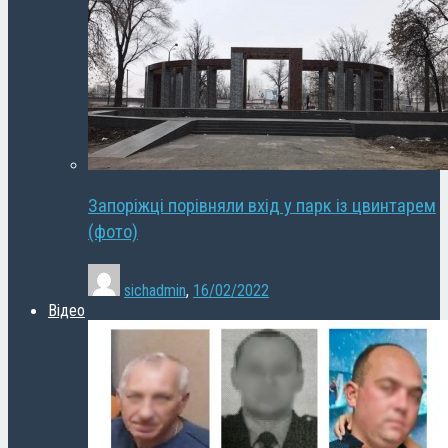
Запоріжці порівняли вхід у парк із цвинтарем
(фото)
sichadmin
,
16/02/2022
Відео