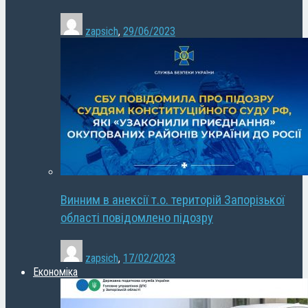
zapsich
,
29/06/2023
Винним в анексії т.о. територій Запорізької
області повідомлено підозру
zapsich
,
17/02/2023
Економіка