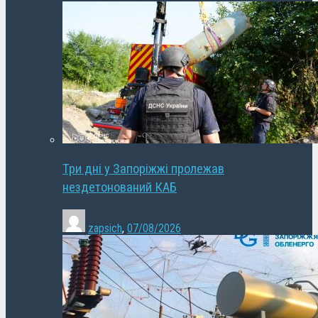
Три дні у Запоріжжі пролежав
нездетонований КАБ
zapsich
,
07/08/2026