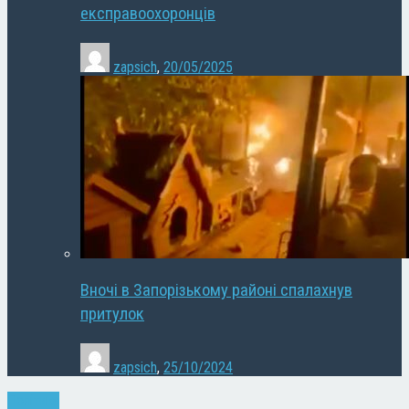
експравоохоронців
zapsich
,
20/05/2025
Вночі в Запорізькому районі спалахнув
притулок
zapsich
,
25/10/2024
Політика