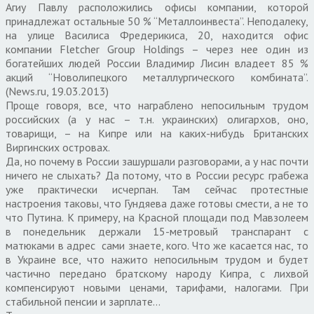
Агиу Павлу расположились офисы компании, которой
принадлежат остальные 50 % “Металлоинвеста”. Неподалеку,
на улице Василиса Фредерикиса, 20, находится офис
компании Fletcher Group Holdings – через нее один из
богатейших людей России Владимир Лисин владеет 85 %
акций “Новолипецкого металлургического комбината”.
(News.ru, 19.03.2013)
Проще говоря, все, что награблено непосильным трудом
российских (а у нас – т.н. украинских) олигархов, оно,
товарищи, – на Кипре или на каких-нибудь Британских
Виргинских островах.
Да, но почему в России зашуршали разговорами, а у нас почти
ничего не слыхать? Да потому, что в России ресурс грабежа
уже практически исчерпан. Там сейчас протестные
настроения таковы, что Гундяева даже готовы смести, а не то
что Путина. К примеру, на Красной площади под Мавзолеем
в понедельник держали 15-метровый транспарант с
матюками в адрес сами знаете, кого. Что же касается нас, то
в Украине все, что нажито непосильным трудом и будет
частично передано братскому народу Кипра, с лихвой
компенсируют новыми ценами, тарифами, налогами. При
стабильной пенсии и зарплате…