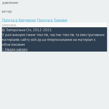
давление:
ветер:
Погода в Бердянске
Погода в Токмаке
загрузка...
© Запорозька Січ, 2012-2021
У разі використання текстів, частин текстів та ілюстративних
матеріалів сайту sich.zp.ua гіперпосилання на матеріал є
обов'язковим
↑ Назад нагору