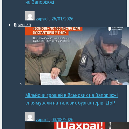
на Запоріжжі
zapsich
,
26/01/2026
Кримінал
Мільйони грошей військових на Запоріжжі
спрямували на тилових бухгалтерів: ДБР
zapsich
,
03/08/2026